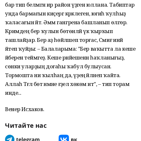
бар тип белмәгән ир район үҙәгенә юллана. Табиптар
унда бармағын киҫергә кәрәклеген, юғиһә ҡулһыҙ
ҡаласағын әйтә. Әммә гангрена башланып өлгөрә.
Кәримдең бер ҡулын бөтөнләй үк ҡырҡып
ташлайҙар. Бер аҙ һөйләшеп торғас, Сәмиғә инәй
әйтеп ҡуйҙы: – Балаларыма: "Бер ваҡытта ла кеше
әйберенә теймәгеҙ. Кеше рәнйешенән һаҡланығыҙ,
сөнки уларҙың доғаһы ҡабул булыусан.
Тормошта ни ҡылһаң да, үҙеңә әйләнеп ҡайта.
Аллаһ Тәғәлә бөтә нәмәне ғәҙел хөкөм итә", – тип торам
инде...
Венер Исхаков.
Читайте нас