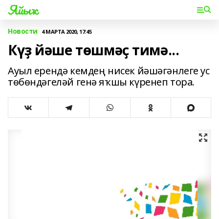
Яйыҡ
Новости
4 МАРТА 2020, 17:45
Күҙ йәше төшмәҫ тимә...
Ауыл ерендә кемдең нисек йәшәгәнлеге ус
төбөндәгеләй генә яҡшы күренеп тора.