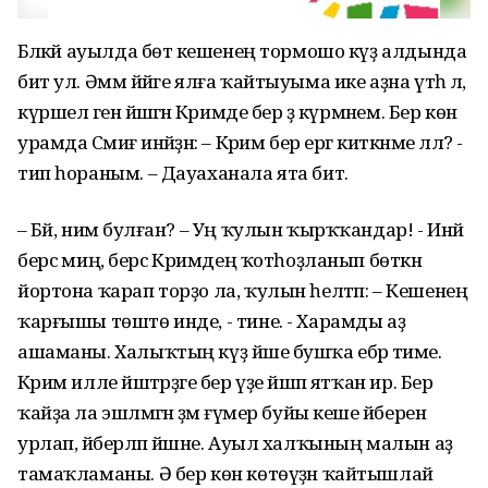
Бәләкәй ауылда бөтә кешенең тормошо күҙ алдында
бит ул. Әммә йәйге ялға ҡайтыуыма ике аҙна үтһә лә,
күршелә генә йәшәгән Кәримде бер ҙә күрмәнем. Бер көн
урамда Сәмиғә инәйҙән: – Кәрим бер ергә киткәнме әллә? -
тип һораным. – Дауаханала ята бит.
– Бәй, нимә булған? – Уң ҡулын ҡырҡҡандар! - Инәй
берсә миңә, берсә Кәримдең ҡотһоҙланып бөткән
йортона ҡарап торҙо ла, ҡулын һелтәп: – Кешенең
ҡарғышы төштө инде, - тине. - Харамды аҙ
ашаманы. Халыҡтың күҙ йәше бушҡа ебәрә тиме.
Кәрим илле йәштәрҙәге бер үҙе йәшәп ятҡан ир. Бер
ҡайҙа ла эшләмәгән әҙәм ғүмер буйы кеше әйберен
урлап, йәберләп йәшәне. Ауыл халҡының малын аҙ
тамаҡламаны. Ә бер көн көтөүҙән ҡайтышлай