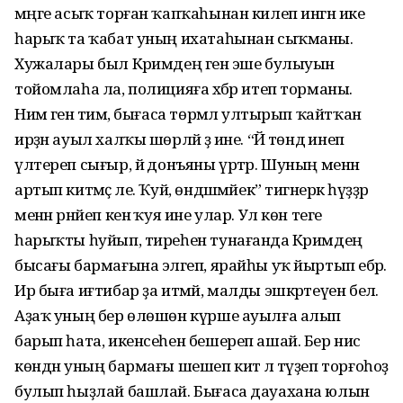
мәңге асыҡ торған ҡапҡаһынан килеп ингән ике
һарыҡ та ҡабат уның ихатаһынан сыҡманы.
Хужалары был Кәримдең генә эше булыуын
тойомлаһа ла, полицияға хәбәр итеп торманы.
Нимә генә тимә, бығаса төрмәлә ултырып ҡайтҡан
ирҙән ауыл халҡы шөрләй ҙә ине. “Йә төндә инеп
үлтереп сығыр, йә донъяны үртәр. Шуның менән
артып китмәҫ әле. Ҡуй, өндәшмәйек” тигәнерәк һүҙҙәр
менән рәнйеп кенә ҡуя ине улар. Ул көн теге
һарыҡты һуйып, тиреһен тунағанда Кәримдең
бысағы бармағына эләгеп, ярайһы уҡ йыртып ебәрә.
Ир быға иғтибар ҙа итмәй, малды эшкәртеүен белә.
Аҙаҡ уның бер өлөшөн күрше ауылға алып
барып һата, икенсеһен бешереп ашай. Бер нисә
көндән уның бармағы шешеп китә лә түҙеп торғоһоҙ
булып һыҙлай башлай. Бығаса дауахана юлын