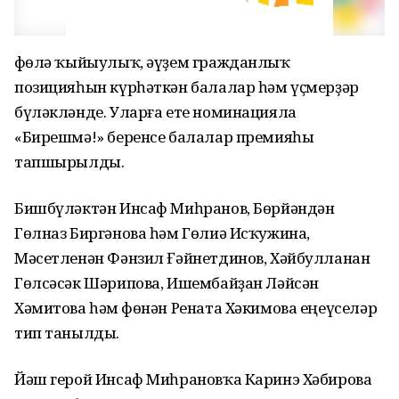
Өфөлә ҡыйыулыҡ, әүҙем гражданлыҡ
позицияһын күрһәткән балалар һәм үҫмерҙәр
бүләкләнде. Уларға ете номинацияла
«Бирешмә!» беренсе балалар премияһы
тапшырылды.
Бишбүләктән Инсаф Миһранов, Бөрйәндән
Гөлназ Биргәнова һәм Гөлиә Исҡужина,
Мәсетленән Фәнзил Ғәйнетдинов, Хәйбулланан
Гөлсәсәк Шәрипова, Ишембайҙан Ләйсән
Хәмитова һәм Өфөнән Рената Хәкимова еңеүселәр
тип танылды.
Йәш герой Инсаф Миһрановҡа Каринэ Хәбирова