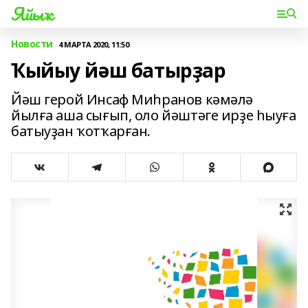
Яйыҡ
Новости
4 МАРТА 2020, 11:50
Ҡыйыу йәш батырҙар
Йәш герой Инсаф Миһранов кәмәлә
йылға аша сығып, оло йәштәге ирҙе һыуға
батыуҙан ҡотҡарған.