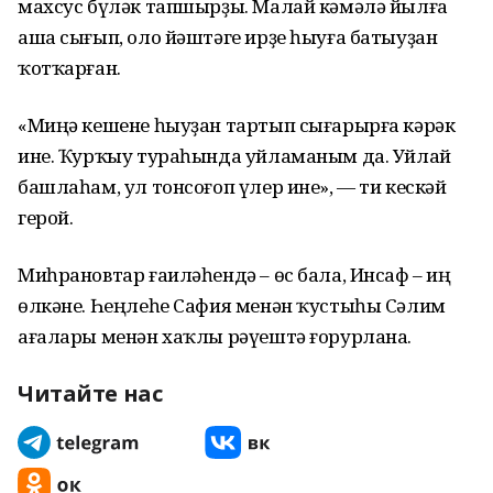
махсус бүләк тапшырҙы. Малай кәмәлә йылға
аша сығып, оло йәштәге ирҙе һыуға батыуҙан
ҡотҡарған.
«Миңә кешене һыуҙан тартып сығарырға кәрәк
ине. Ҡурҡыу тураһында уйламаным да. Уйлай
башлаһам, ул тонсоғоп үлер ине», — ти кескәй
герой.
Миһрановтар ғаиләһендә – өс бала, Инсаф – иң
өлкәне. Һеңлеһе Сафия менән ҡустыһы Сәлим
ағалары менән хаҡлы рәүештә ғорурлана.
Читайте нас