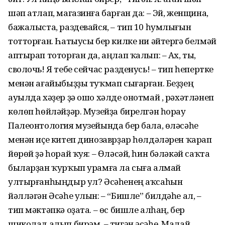
шәп атлап, магазинға барған да: – Эй, женщина,
бажалыста, раздевайся, – тип 10 һумлығын
тотторған. Һатыусы бер килке ни әйтергә белмәй
аптырап тоторған да, аңлап ҡалып: – Ах, ты,
сволочь! Я тебе сейчас разденусь! – тип һепертке
менән ағайыбыҙҙы туҡмап сығарған. Беҙҙең
ауылда хәҙер ҙә ошо хәлде онотмай , рәхәтләнеп
көлөп һөйләйҙәр. Музейҙа бирелгән һорау
Палеонтология музейында бер бала, өләсәһе
менән иҫе китеп динозаврҙар һөлдәләрен ҡарап
йөрөй ҙә һорай ҡуя: – Өләсәй, һин бәләкәй саҡта
быларҙан ҡурҡып урамға ла сыға алмай
ултырғанһыңдыр ул? Әсәһенең аҡсаһын
йәлләгән Әсәһе улын: – “Бишле” билдәһе ал, –
тип мәктәпкә оҙата. – өс бишле алһаң, бер
шиколад алып бирәм, – тигән әсәһе. Малай