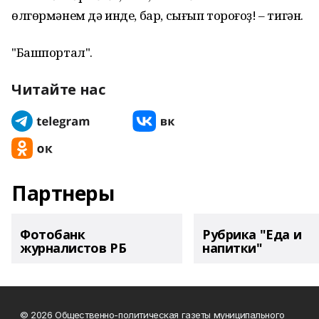
өлгөрмәнем дә инде, бар, сығып тороғоҙ! – тигән.
"Башпортал".
Читайте нас
Партнеры
Фотобанк
Рубрика "Еда и
журналистов РБ
напитки"
© 2026 Общественно-политическая газеты муниципального