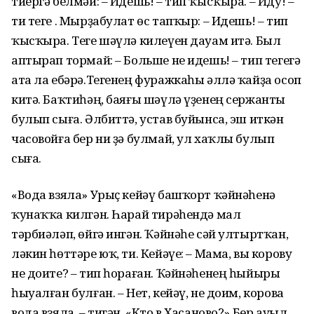
тиергә белмәй: – Идешь! – тип ҡысҡыра. – Иду! –
ти теге . Мырҙабулат өс тапҡыр: – Идешь! ‒ тип
ҡысҡыра. Теге шәүлә килеүен дауам итә. Был
аптырап тормай: – Больше не идешь! – тип тегегә
ата ла ебәрә.Тегенең фуражкаһы әллә ҡайҙа осоп
китә. Баҡтиһәң, баяғы шәүлә үҙенең сержанты
булып сыға. Әлбиттә, устав буйынса, эш иткән
часовойға бер ни ҙә булмай, ул хаҡлы булып
сыға.
«Вода взяла» Урыҫ кейәү башҡорт ҡәйнәһенә
ҡунаҡҡа килгән. Һарай тирәһендә мал
тәрбиәләп, өйгә ингән. Ҡәйнәһе сәй ултыртҡан,
ләкин һөттәре юҡ, ти. Кейәүе: – Мама, вы корову
не доите? – тип һораған. Ҡәйнәһенең һыйыры
һыуалған булған. – Нет, кейәү, не доим, корова
вода взяла, – тигән. «Кто в Хасаново?» Бер ауыл