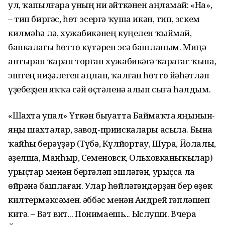
ул, ҡапылғара уның ни әйткәнен аңламай: «На»,
– тип биргәс, һөт эсергә ҡуша икән, тип, эскем
килмәһә лә, хужабикәнең куңелен ҡыймай,
банкалағы һөттө күтәреп эсә башланым. Миңә
аптырап ҡарап торған хужабикәгә ҡарағас ҡына,
эштең ниҙәлеген аңлап, ҡалған һөттө йәһәтләп
үҙебеҙҙен яҡҡа сәй өҫтәленә алып сыға һалдым.
«Шахта упал» Үткән быуатта Баймаҡта яңынын-
яңы шахталар, завод-приискалары асыла. Бына
ҡайһы берәүҙәр (Түбә, Күлйортау, Шура, Йолалы,
Ғәҙелша, Манһыр, Семеновск, Ольховканыҡылар)
урыҫтар менән бергәләп эшләгән, урыҫса ла
өйрәнә башлаған. Улар һөйләгәндәрҙән бер өҙөк
килтермәксәмен. Ғәббәс менән Андрей гәпләшеп
китә. – Вәт вит... Понимаешь... Ыслуши. Вчера