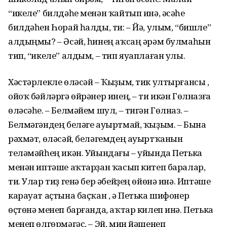
“икеле” билдәһе менән ҡайтып инә, әсәһе
билдәһен Һорай һалды, ти: – Йә, улым, “бишле”
алдыңмы? – Әсәй, һинең аҡсаң әрәм булмаһын
тип, “икеле” алдым, – тип яуаплаған улы.
Хәстәрлекле өләсәй – Ҡыҙым, тик ултырғансы ,
ойоҡ бәйләргә өйрәнер инең, – ти икән Гөлназға
өләсәһе. – Белмәйем шул, – тигән Гөлназ. –
Белмәгәндең беләге ауыртмай, ҡыҙым. – Бына
рәхмәт, өләсәй, беләгемдең ауыртҡанын
теләмәйһең икән. Уйындағы – уйында Петька
менән иптәше аҡтарҙан ҡасып китеп баралар,
ти. Улар тиҙ генә бер әбейҙең өйөнә инә. Иптәше
карауат аҫтына баҫҡан , ә Петька шифонер
өҫтөнә менеп барғанда, аҡтар килеп инә. Петька
менеп өлгөрмәгәс, – Эй, мин йәшенеп