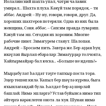
Йолалинский шахта упал, чәтри чалавик
умирал... Шахта плуха. Кәкүй там порядок, – ти
Ғәббәс. Андрей: – Ну-ну, говори, говори, друг. Да,
хороших шахтеров потеряли. Одна из них была
женщина, Соня. Ғәббәс. – Сәпсим правда гувариш.
Кәкуй там эш. Сегодня их хороним. Многие
рабочие пиют. Зимәгурем станут. Шалопаи.
Андрей: – Бросаем пить. Завтра же. Бер аҙҙан һуң
икәүләп йырлап ебәрәләр: Зимагурҙар толчокта,
Ҡайғырмайҙар бал юҡҡа... «Больше не идешь!»
Мырҙабулат һалдат тәүге тапҡыр поста тора.
Эңер төшөп килә. Ҡапыл бер шәүлә күренә, быға
яҡынлағандай була. Һалдат бер аҙ шөрләй
башлай. Нимә эшләргә? Устав буйынса нимә тип
әйтергә кәрәклеген онота ла ҡуя. Шунан нимә