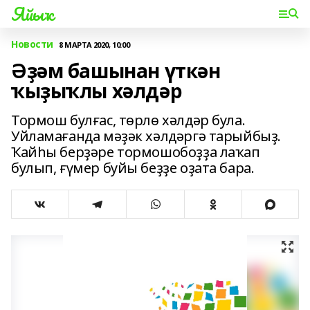
Яйыҡ
Новости
8 МАРТА 2020, 10:00
Әҙәм башынан үткән
ҡыҙыҡлы хәлдәр
Тормош булғас, төрлө хәлдәр була.
Уйламағанда мәҙәк хәлдәргә тарыйбыҙ.
Ҡайһы берҙәре тормошобоҙҙа лаҡап
булып, ғүмер буйы беҙҙе оҙата бара.