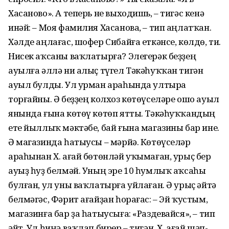
Хасаново». А теперь не выходишь, – тигәс кенә
инәй: – Моя фамилия Хасанова, – тип аңлатҡан.
Хәлде аңлағас, шофер Сибайға еткәнсе, көлдө, ти.
Нисек аҡсаны ваҡлатырға? Элегерәк беҙҙең
ауылға әллә ни алыҫ түгел Тәкәһуҡҡан тигән
ауыл булды. Ул урман араһында ултыра
торғайны. Ә беҙҙең колхоз көтөүселәре ошо ауыл
янында ғына көтөү көтөп ятты. Тәкәһуҡҡандың
ете йыллыҡ мәктәбе, бай ғына магазины бар ине.
Ә магазинда һатыусы – мәрйә. Көтөүселәр
араһынан Х. ағай бөтөнләй уҡымаған, урыҫ бер
ауыҙ һуҙ белмәй. Уның эре 10 һумлыҡ аҡсаһы
булған, ул уны ваҡлатырға уйлаған. Ә урыҫ әйтә
белмәгәс, Фәрит ағайҙан һорағас: – Эй ҡустым,
магазинға бар ҙа һатыусыға: «Раздевайся», – тип
әйт. Ул һиңә ваҡлап бирер,– тигән. Х. ағай шәп-