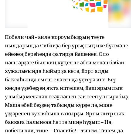
Побели чай» Ғаилә ҡороуыбыҙҙың тәүге
йылдарында Сибайҙа бер урыҫтың ике бүлмәле
өйөнөң береһендә фатирҙа йәшәнек. Оло
йәштәрҙәге был киң күңелле әбей менән бабай
хужалығында һыйыр ҙа көтә, йорт алды
баҡсаһында емеш-еләген дә үҫтерә ине. Бер
көндө үҙебеҙҙең яҡта иптәшем, йәш ярымлыҡ
улыбыҙ менәнән өсәүләшеп сәй эсеп ултырабыҙ.
Маша әбей беҙҙең табынды күрҙе лә, мине
үҙҙәренең кухняһына саҡырҙы. Ярты литрлыҡ
банкаға һалынған һөттө миңә һуҙып: – На,
побели чай, тине. – Спасибо! – тинем. Тинем дә