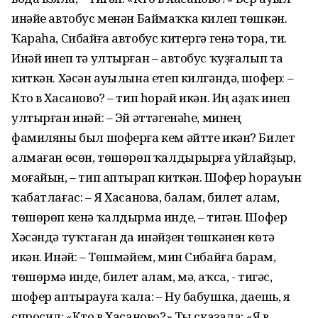
инәйе автобус менән Баймаҡҡа килеп төшкән.
Ҡараһа, Сибайға автобус китергә генә тора, ти.
Инәй инеп тә ултырған – автобус ҡуҙғалып та
киткән. Хәсән ауылына етеп килгәндә, шофер: –
Кто в Хасаново? – тип һорай икән. Иң аҙаҡ инеп
ултырған инәй: – Эй әттәгенәһе, минең
фамиляны был шоферға кем әйтте икән? Билет
алмаған өсөн, төшөрөп ҡалдырырға уйлайҙыр,
моғайын, – тип аптырап киткән. Шофер һорауын
ҡабатлағас: – Я Хасанова, балам, билет алам,
төшөрөп кенә ҡалдырма инде, – тигән. Шофер
Хәсәндә туҡтаған да инәйҙен төшкәнен көтә
икән. Инәй: – Төшмәйем, мин Сибайға барам,
төшөрмә инде, билет алам, мә, аҡса, - тигәс,
шофер аптырауға ҡала: – Ну бабушка, даешь, я
спросил: «Кто в Хасаново?» Ты сказала: «Я в