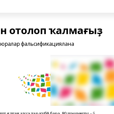
ән отолоп ҡалмағыҙ
пюралар фальсификациялана
ештә ялған аҡсалар күбәйә бара. 80 проценты – 5