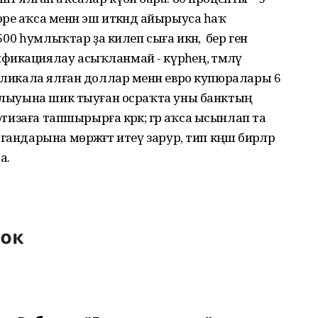
е аҡса менән эш иткәндә айырыуса һаҡ
00 һумлыҡтар ҙа килеп сыға икән, ә бер генә
икациялау асыҡланмай - күрәһең, әтмәләү
убликала ялған доллар менән евро купюралары 6
булыуына шик тыуған осраҡта уны банктың
ртизаға тапшырырға кәрәк; әгәр аҡса ысынлап та
ндарына мөрәжәғәт итеү зарур, тип кәңәш бирәләр
а.