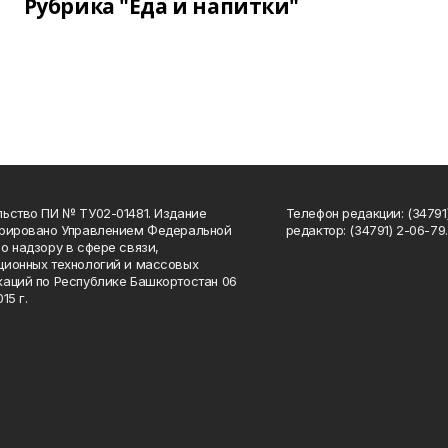
Рубрика "Еда и напитки"
ьство ПИ № ТУ02-01481. Издание
Телефон редакции: (34791
трировано Управлением Федеральной
редактор: (34791) 2-06-79. 
о надзору в сфере связи,
ионных технологий и массовых
аций по Республике Башкортостан 06
15 г.