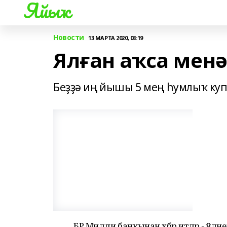
Яйыҡ
Новости
13 МАРТА 2020, 08:19
Ялған аҡса мен
Беҙҙә иң йышы 5 мең һумлыҡ ку
БР Милли банкынан хәбәр итәләр - әйлән