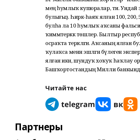
мең һумлыҡ купюралар, ти. Ундай эр
булығыҙ. Һирәк-һаяҡ ялған 100, 200, 5
булһа ла 10 һумлыҡ аҡсаны фальсиф
ҡиммәтерәккә төшәлер. Былтыр респ
осраҡта теркәлгән. Аҡсаның ялған 
ҡулаҡса менән эшләгән бүлегенә экспе
ялған икән, шундуҡ хоҡуҡ һаҡлау орга
Башҡортостандың Милли банкынд
Читайте нас
Партнеры