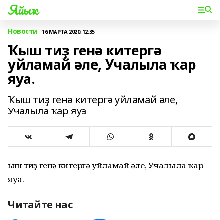
Яйыҡ
Новости
16 МАРТА 2020, 12:35
Ҡыш тиҙ генә китергә
уйламай әле, Учалыла ҡар
яуа.
Ҡыш тиҙ генә китергә уйламай әле,
Учалыла ҡар яуа
Ҡыш тиҙ генә китергә уйламай әле, Учалыла ҡар
яуа.
Читайте нас