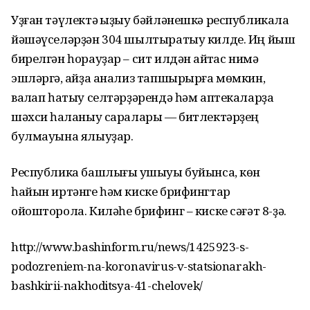
Уҙған тәүлектә ҡыҙыу бәйләнешкә республикала
йәшәүселәрҙән 304 шылтыратыу килде. Иң йыш
бирелгән һорауҙар – сит илдән ҡайтҡас нимә
эшләргә, ҡайҙа анализ тапшырырға мөмкин,
ваҡлап һатыу селтәрҙәрендә һәм аптекаларҙа
шәхси һаҡланыу саралары — битлектәрҙең
булмауына ялыуҙар.
Республика башлығы ҡушыуы буйынса, көн
һайын иртәнге һәм киске брифингтар
ойошторола. Киләһе брифинг – киске сәғәт 8-ҙә.
http://www.bashinform.ru/news/1425923-s-
podozreniem-na-koronavirus-v-statsionarakh-
bashkirii-nakhoditsya-41-chelovek/