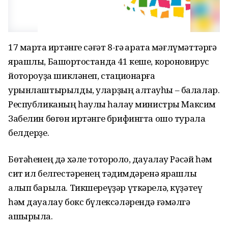
17 мартҡа иртәнге сәғәт 8-гә ҡарата мәғлүмәттәргә
ярашлы, Башҡортостанда 41 кеше, короновирус
йоҡтороуҙа шикләнеп, стационарға
урынлаштырылды, уларҙың алтауһы – балалар.
Республиканың һаулыҡ һаҡлау министры Максим
Забелин бөгөн иртәнге брифингта ошо турала
белдерҙе.
Бөтәһенең дә хәле тотороҡло, дауалау Рәсәй һәм
сит ил белгестәренең тәҡдимдәренә ярашлы
алып барыла. Тикшереүҙәр үткәрелә, күҙәтеү
һәм дауалау бокс бүлексәләрендә ғәмәлгә
ашырыла.