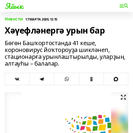
Яйыҡ
Новости
17 МАРТА 2020, 12:15
Хәүефләнергә урын бар
Бөгөн Башҡортостанда 41 кеше,
короновирус йоҡтороуҙа шикләнеп,
стационарға урынлаштырылды, уларҙың
алтауһы – балалар.