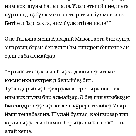
нимә кәрәк, шуны һатып ала. Улар етеш йәшәне, шуға
күрә ниндәй ҙә бүләк менән аптыратып булмай ине.
Бөтәһе лә бар саҡта, нимә бүләк итәһең инде?"
Әле Татьяна менән Аркадий Мазовтарға бик ауыр.
Уларҙың берҙән-бер улын һәм ейәндәрен бишенсе ай
эҙләп таба алмайҙар.
"Һәр ваҡыт аңлайышһыҙ хәлдә йәшәйбеҙ: иҫәнме-
юҡмы икәнлектәрен дә белмәйбеҙ бит.
Туғандарыбыҙ беҙгә ярҙам итергә тырыша, тик
нимә кәрәк шуны бирә алмайҙар. Ә беҙ тик улыбыҙҙы
һәм ейәндәребеҙҙе иҫән килеш күрергә теләйбеҙ. Улар
йыш төшөбөҙгә инә. Шулай булғас, ҡайтырҙар тип
юрайбыҙ ҙа, тик һаман бер яңылыҡ та юҡ", – ти
атай кеше.