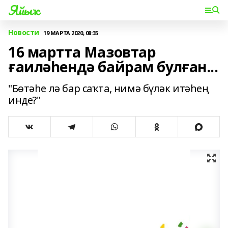
Яйыҡ
Новости
19 МАРТА 2020, 08:35
16 мартта Мазовтар
ғаиләһендә байрам булған...
"Бөтәһе лә бар саҡта, нимә бүләк итәһең
инде?"