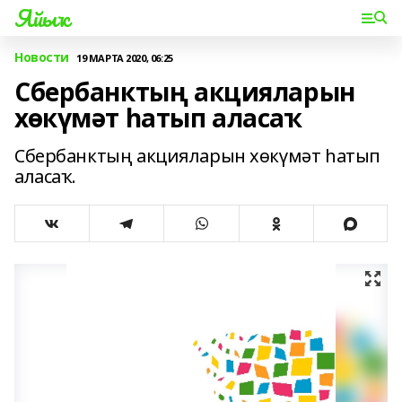
Яйыҡ
Новости
19 МАРТА 2020, 06:25
Сбербанктың акцияларын
хөкүмәт һатып аласаҡ
Сбербанктың акцияларын хөкүмәт һатып
аласаҡ.