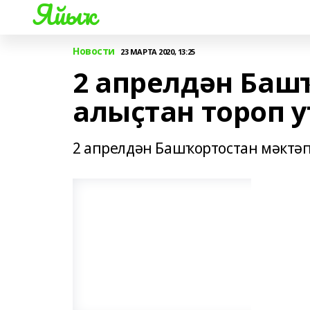
Яйыҡ
Новости
23 МАРТА 2020, 13:25
2 апрелдән Баш
алыҫтан тороп у
2 апрелдән Башҡортостан мәктәп