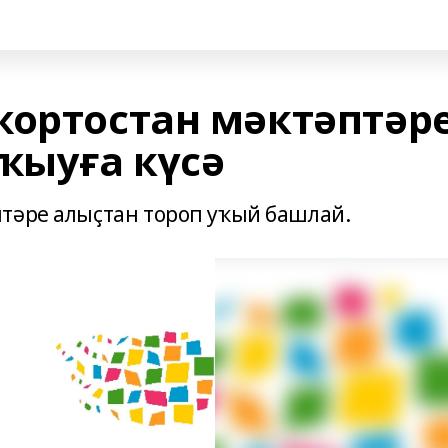
ҡортостан мәктәптәр
ҡыуға күсә
тәре алыҫтан тороп уҡый башлай.