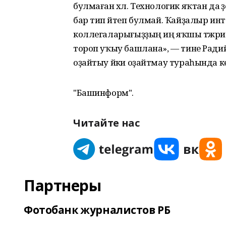
булмаған хәл. Технологик яҡтан да әҙер
бар тип әйтеп булмай. Ҡайҙалыр инт
коллегаларығыҙҙың иң яҡшы тәжрибәлә
тороп уҡыу башлана», — тине Радий
оҙайтыу йәки оҙайтмау тураһында ке
"Башинформ".
Читайте нас
Партнеры
Фотобанк журналистов РБ