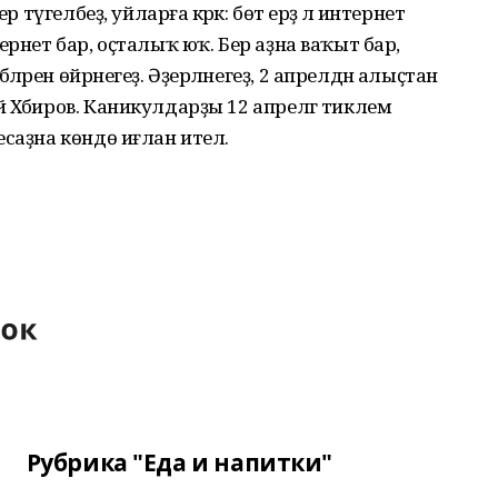
 түгелбеҙ, уйларға кәрәк: бөтә ерҙә лә интернет
ернет бар, оҫталыҡ юҡ. Бер аҙна ваҡыт бар,
рен өйрәнегеҙ. Әҙерләнегеҙ, 2 апрелдән алыҫтан
 Хәбиров. Каникулдарҙы 12 апрелгә тиклем
саҙна көндө иғлан ителә.
Рубрика "Еда и напитки"