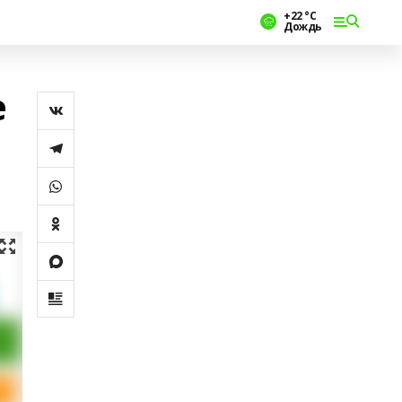
+22 °С
Дождь
е