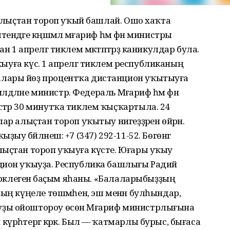
е алыҫтан тороп уҡый башлай. Ошо хаҡта
дәге кәңәшмәлә мәғариф һәм фән министры
 1 апрелгә тиклем мәктәптәрҙә каникулдар була.
уҡыуға күсә. 1 апрелгә тиклем республиканың
лары йөҙ процентҡа дистанцион уҡытыуға
илдәләне министр. Федераль Мәғариф һәм фән
стәр 30 минутҡа тиклем ҡыҫҡартыла. 24
ар алыҫтан тороп уҡытыу нигеҙҙәрен өйрәнә.
ыу бәйләнеш: +7 (347) 292-11-52. Бөгөнгә
лыҫтан тороп уҡыуға күсте. Юғары уҡыу
цион уҡыуҙа. Республика башлығы Радий
әрәклегенә баҫым яһаны. «Балаларыбыҙҙың
ҙың күңеле төшмәһен, эш менән булһындар,
ҙы ойоштороу өсөн Мәғариф министрлығына
рһәтергә кәрәк. Был — ҡатмарлы бурыс, бығаса