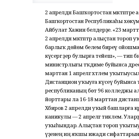
2 апрелдән Башҡортостан мәктәптәр
Башҡортостан Республикаһы хөкүмәтен
Айбулат Хажин белдерҙе. «23 марттан
2 апрелдән мәктәптәр алыҫтан тороп 
барлыҡ дөйөм белем биреү ойошма
күсергә әҙер булырға тейеш», — тип б
министрлығы тәҡдиме буйынса дәре
марттан 1 апрелгә хәтлем уҡытыусыл
Дистанцион уҡыуға күсеү буйынса ҡыҙ
республиканың бөтә 96 колледжы а
йорттары ла 16-18 марттан дистан
Хәбиров 2 апрелдән уҡый башларға к
каникулы — 2 апрелгә тиклем. Улар
уҡыһындар. Алыҫтан тороп уҡытыу
үҙенең иң яҡшы ижади сифаттарын кү