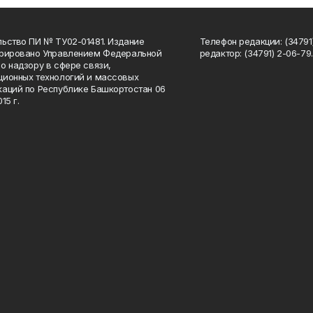
ьство ПИ № ТУ02-01481. Издание
Телефон редакции: (34791
трировано Управлением Федеральной
редактор: (34791) 2-06-79. 
о надзору в сфере связи,
ионных технологий и массовых
аций по Республике Башкортостан 06
15 г.