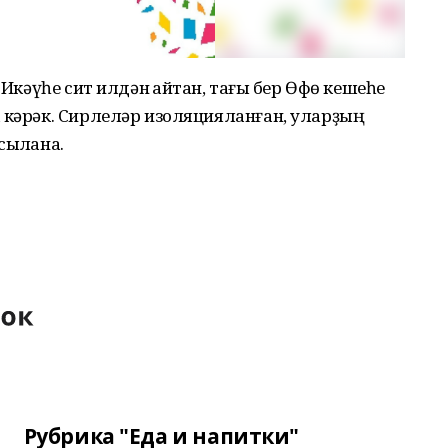
 Икәүһе сит илдән ҡайтҡан, тағы бер Өфө кешеһе
 кәрәк. Сирлеләр изоляцияланған, уларҙың
сыҡлана.
Рубрика "Еда и напитки"