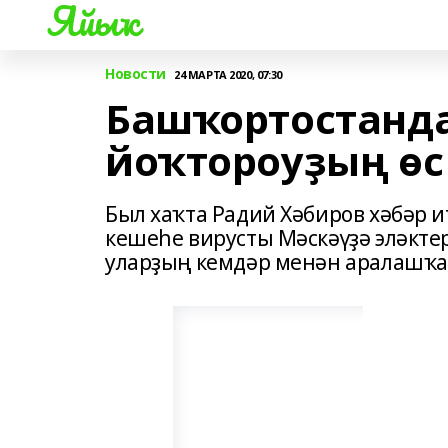
Яйыҡ
Новости
24 МАРТА 2020, 07:30
Башҡортостанда
йоҡтороуҙың өс
Был хаҡта Радий Хәбиров хәбәр и
кешеһе вирусты Мәскәүҙә эләктер
уларҙың кемдәр менән аралашҡа