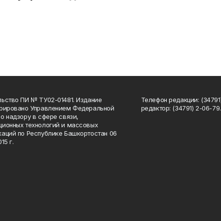
ьство ПИ № ТУ02-01481. Издание
Телефон редакции: (34791
трировано Управлением Федеральной
редактор: (34791) 2-06-79. 
о надзору в сфере связи,
ионных технологий и массовых
аций по Республике Башкортостан 06
15 г.