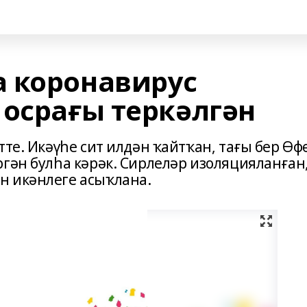
 коронавирус
 осрағы теркәлгән
тте. Икәүһе сит илдән ҡайтҡан, тағы бер Өф
гән булһа кәрәк. Сирлеләр изоляцияланған
н икәнлеге асыҡлана.