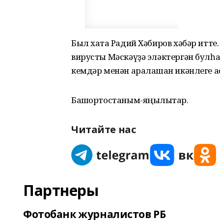
Был хаҡта Радий Хәбиров хәбәр итте.
вирусты Мәскәүҙә эләктергән булһа
кемдәр менән аралашҡан икәнлеге а
Башҡортостаным-яңылыҡтар.
Читайте нас
Партнеры
Фотобанк журналистов РБ