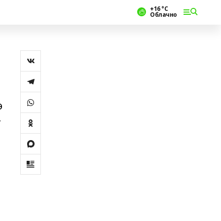
+16 °С
Облачно
ө
,