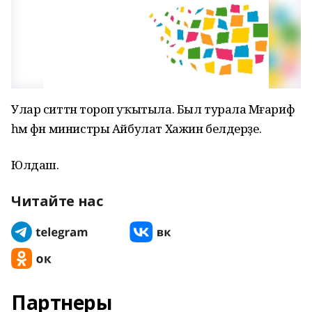
Улар ситтән тороп уҡытыла. Был турала Мәғариф
һәм фән министры Айбулат Хажин белдерҙе.
Юлдаш.
Читайте нас
Партнеры