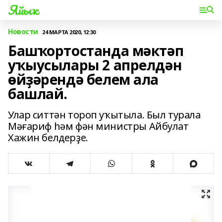
Яйыҡ
Новости
24 МАРТА 2020, 12:30
Башҡортостанда мәктәп
уҡыусылары 2 апрелдән
өйҙәрендә белем ала
башлай.
Улар ситтән тороп уҡытыла. Был турала
Мәғариф һәм фән министры Айбулат
Хажин белдерҙе.