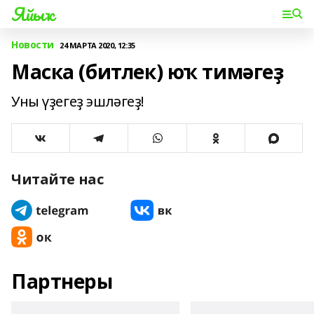
Яйыҡ
Новости
24 МАРТА 2020, 12:35
Маска (битлек) юҡ тимәгеҙ
Уны үҙегеҙ эшләгеҙ!
Читайте нас
Партнеры