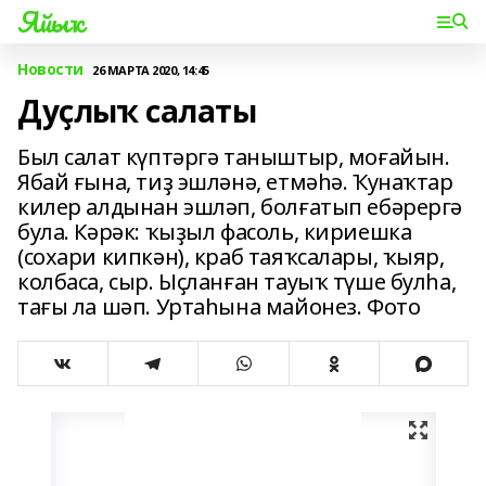
Яйыҡ
Новости
26 МАРТА 2020, 14:45
Дуҫлыҡ салаты
Был салат күптәргә таныштыр, моғайын.
Ябай ғына, тиҙ эшләнә, етмәһә. Ҡунаҡтар
килер алдынан эшләп, болғатып ебәрергә
була. Кәрәк: ҡыҙыл фасоль, кириешка
(сохари кипкән), краб таяҡсалары, ҡыяр,
колбаса, сыр. Ыҫланған тауыҡ түше булһа,
тағы ла шәп. Уртаһына майонез. Фото