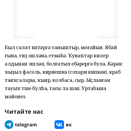
Был салат күптәргә таныштыр, моғайын. Ябай
ғына, тиҙ эшләнә, етмәһә. Ҡунаҡтар килер
алдынан эшләп, болғатып ебәрергә була. Кәрәк:
ҡыҙыл фасоль, кириешка (сохари кипкән), краб
таяҡсалары, ҡыяр, колбаса, сыр. Ыҫланған
тауыҡ түше булһа, тағы ла шәп. Уртаһына
майонез.
Читайте нас