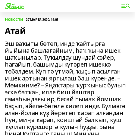
Яйыҡ
Новости
27 МАРТА 2020, 14:05
Атай
Эш ваҡыты бөтөп, инде ҡайтырға
йыйына башлағайным, һаҡ ҡына ишек
шаҡынылар. Туҡылдау шундай сәйер,
һағайып, башымды күтәреп ишеккә
төбәлдем. Күп тә үтмәй, ҡыҫып асылған
ишек артынан яртылаш баш күренде. –
Мөмкинме? – Яңаҡтары ҡурҡыныс булып
эскә батҡан, илле биш йәштәр
самаһындағы ир, бесәй һымаҡ йомшаҡ
баҫып, эйелә-бөгөлә килеп инде. Бүлмәгә
алан-йолан күҙ йөрөтөп ҡарап алғандан
һуң, миңә ҡарап, ҡояштай балҡып, ҡуш
ҡуллап күрешергә ҡулын һуҙҙы. Бына
һиңә! Күптәнге таныш! Мин уны