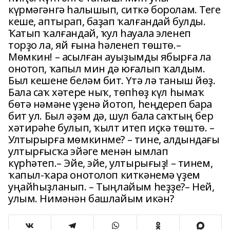
күрмәгәнгә һалышып, ситкә боролам. Теге
кеше, аптырап, баҙап ҡалғандай булды.
Ҡатып ҡалғандай, ҡул һауала эленеп
торҙо ла, яй ғына һәленеп төштө.–
Мөмкин! – асылған ауыҙымды ябыр­ға ла
онотоп, ҡапыл мин дә юғалып ҡалдым.
Был кешене беләм бит. Үтә лә таныш йөҙ.
Бала саҡ хәтере ныҡ, төпһөҙ күл һымаҡ
бөтә нәмәне үҙенә йотоп, һеңдереп бара
бит ул. Был әҙәм дә, шул бала саҡтың бер
хәтирәһе булып, ҡылт итеп иҫкә төштө. –
Ултырырға мөмкинме? – тине, алдындағы
ултырғысҡа эйәге менән ымлап
күрһәтеп.– Эйе, эйе, ултырығыҙ! – тинем,
ҡапыл-ҡара онотолоп киткәнемә үҙем
уңайһыҙланып. – Тыңлайым һеҙҙе?– Ней,
улым. Нимәнән башлайым икән?