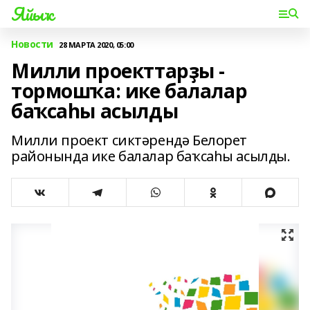
Яйыҡ
Новости
28 МАРТА 2020, 05:00
Милли проекттарҙы -
тормошҡа: ике балалар
баҡсаһы асылды
Милли проект сиктәрендә Белорет
районында ике балалар баҡсаһы асылды.