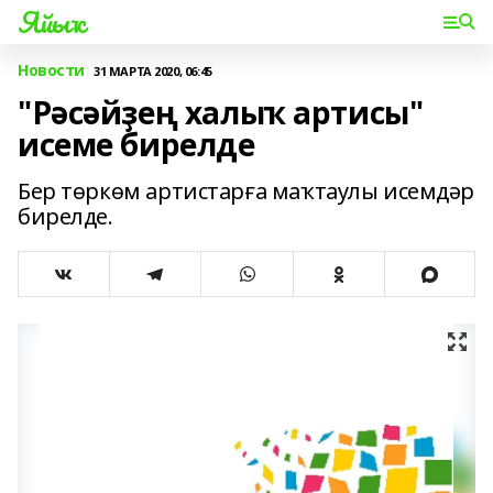
Яйыҡ
Новости
31 МАРТА 2020, 06:45
"Рәсәйҙең халыҡ артисы"
исеме бирелде
Бер төркөм артистарға маҡтаулы исемдәр
бирелде.