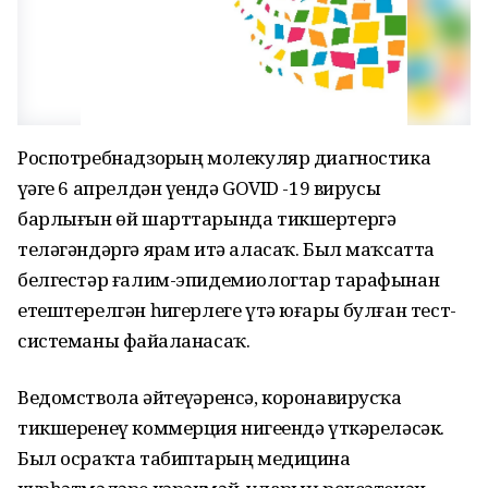
Роспотребнадзорҙың молекуляр диагностика
үҙәге 6 апрелдән үҙендә GOVID -19 вирусы
барлығын өй шарттарында тикшертергә
теләгәндәргә ярҙам итә аласаҡ. Был маҡсатта
белгестәр ғалим-эпидемиологтар тарафынан
етештерелгән һиҙгерлеге үтә юғары булған тест-
системаны файҙаланасаҡ.
Ведомствола әйтеүҙәренсә, коронавирусҡа
тикшеренеү коммерция нигеҙендә үткәреләсәк.
Был осраҡта табиптарҙың медицина