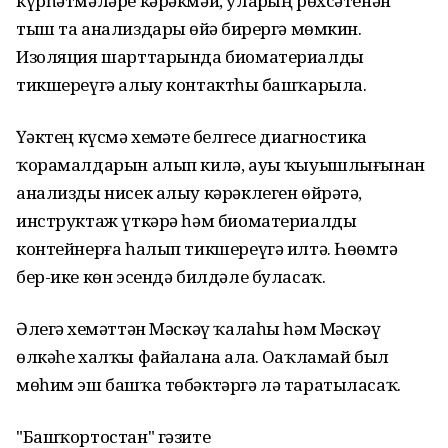
күрһәтмәләре кәрәкмәй, уларҙың рөхсәтенән
тыш та анализдарҙы өйҙә бирергә мөмкин.
Изоляция шарттарында биоматериалды
тикшереүгә алыу контактһыҙ башҡарыла.
Үҙәктең күсмә хеҙмәте белгесе диагностика
ҡорамалдарын алып килә, ауыҙ ҡыуышлығынан
анализды нисек алыу кәрәклеген өйрәтә,
инструктаж үткәрә һәм биоматериалды
контейнерға һалып тикшереүгә илтә. Һөҙөмтә
бер-ике көн эсендә билдәле буласаҡ.
Әлегә хеҙмәттән Мәскәү ҡалаһы һәм Мәскәү
өлкәһе халҡы файҙалана ала. Оҙаҡламай был
мөһим эш башҡа төбәктәргә лә таратыласаҡ.
"Башҡортостан" гәзите