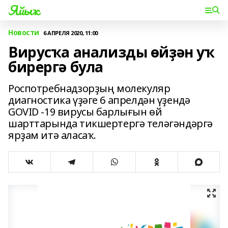
Яйыҡ
Новости
6 АПРЕЛЯ 2020, 11:00
Вирусҡа анализды өйҙән уҡ
бирергә була
Роспотребнадзорҙың молекуляр
диагностика үҙәге 6 апрелдән үҙендә
GOVID -19 вирусы барлығын өй
шарттарында тикшертергә теләгәндәргә
ярҙам итә аласаҡ.