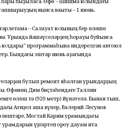
алары һыҙыласаҡ. Өфө – Шишмә юлындағы
апшырыуҙың яҡынса ваҡыты – 1 июнь.
тәрлетамаҡ – Салауат юлының бер өлөшө
әнә. Урында йәшәүселәрҙең һорауы буйынса
ь юлдары” программаһына индерелгән автоюл
етр. Бындағы эштәр июнь аҙағында
геләрҙән булып ремонт яһалған урындарҙың
амы. Өфөнөң Дим биҫтәһендәге Таллин
мге өлөш тә (920 метр) йүнәтелә. Бынан тыш,
дағы Ағиҙел аша күпер, Валерий Лесунов
өлөштәре, Мостай Кәрим урамындағы
 урамдарын үҙгәртеп ҡороу дауам итә.