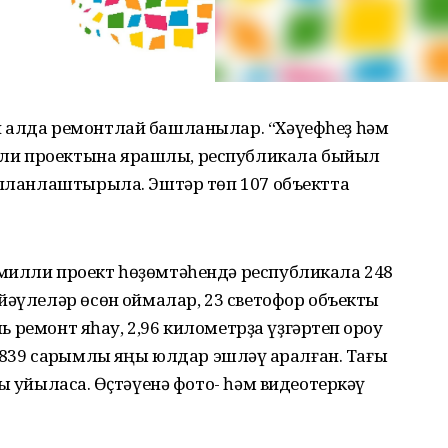
н алда ремонтлай башланылар. “Хәүефһеҙ һәм
ли проектына ярашлы, республикала быйыл
ү планлаштырыла. Эштәр төп 107 объектта
милли проект һөҙөмтәһендә республикала 248
йәүлеләр өсөн ҡоймалар, 23 светофор объекты
ль ремонт яһау, 2,96 километрҙа үҙгәртеп ҡороу
839 саҡрымлыҡ яңы юлдар эшләү ҡаралған. Тағы
 ҡуйыласаҡ. Өҫтәүенә фото- һәм видеотеркәү