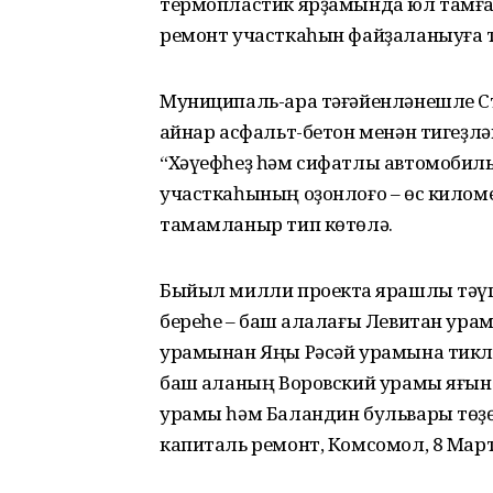
термопластик ярҙамында юл тамғ
ремонт участкаһын файҙаланыуға т
Муниципаль-ара тәғәйенләнешле С
ҡайнар асфальт-бетон менән тигеҙл
“Хәүефһеҙ һәм сифатлы автомобил
участкаһының оҙонлоғо – өс килом
тамамланыр тип көтөлә.
Быйыл милли проектҡа ярашлы тәү
береһе – баш ҡалалағы Левитан ур
урамынан Яңы Рәсәй урамына тикле
баш ҡаланың Воровский урамы яғын
урамы һәм Баландин бульвары төҙ
капиталь ремонт, Комсомол, 8 Март