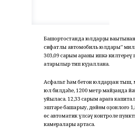
Башҡортостанда юлдарҙы ваҡытына
сифатлы автомобиль юлдары” мил
303,09 саҡрым араны ипкә килтере
атҡарылыр тип күҙаллана.
Асфальт һәм бетон юлдарҙан тыш, 
юл билдәһе, 1200 метр майҙанда йә
ҡуйыласаҡ. 12,33 саҡрым араға капита
эштәре башҡарыу, дөйөм оҙонлоғо 1,
өс автоматик үлсәү контроле пункты
камералары артасаҡ.