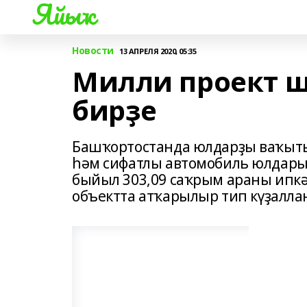
Яйыҡ
Новости
13 АПРЕЛЯ 2020, 05:35
Милли проект 
бирҙе
Башҡортостанда юлдарҙы ваҡыты
һәм сифатлы автомобиль юлдары
быйыл 303,09 саҡрым араны ипкә
объектта атҡарылыр тип күҙалла