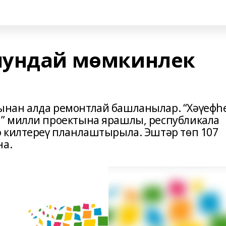
шундай мөмкинлек
нан алда ремонтлай башланылар. “Хәүефһ
” милли проектына ярашлы, республикала
 килтереү планлаштырыла. Эштәр төп 107
на.