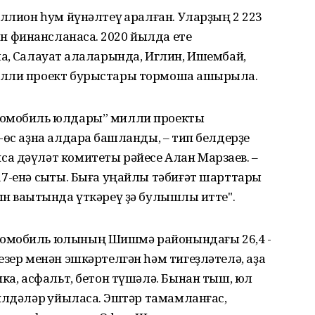
ллион һум йүнәлтеү ҡаралған. Уларҙың 2 223
финансланасаҡ. 2020 йылда ете
ҡ, Салауат ҡалаларында, Иглин, Ишембай,
илли проект бурыстары тормошҡа ашырыла.
томобиль юлдары” милли проекты
өс аҙна алдараҡ башланды, – тип белдерҙе
а дәүләт комитеты рәйесе Алан Марзаев. –
7-енә сыҡты. Быға уңайлы тәбиғәт шарттары
н ваҡытында үткәреү ҙә булышлыҡ итте".
томобиль юлының Шишмә районындағы 26,4 -
зер менән эшкәртелгән һәм тигеҙләтелә, аҙаҡ
ика, асфальт, бетон түшәлә. Бынан тыш, юл
илдәләр ҡуйыласаҡ. Эштәр тамамланғас,