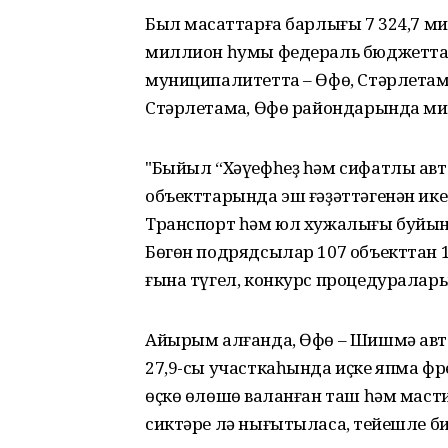
Был маҡсаттарға барлығы 7 324,7 ми
миллион һумы федераль бюджеттан 
муниципалитетта – Өфө, Стәрлетама
Стәрлетамаҡ, Өфө райондарында м
"Быйыл “Хәүефһеҙ һәм сифатлы ав
объекттарында эш ғәҙәттәгенән ике-
Транспорт һәм юл хужалығы буйынс
Бөгөн подрядсылар 107 объекттан 1
ғына түгел, конкурс процедуралары
Айырым алғанда, Өфө – Шишмә ав
27,9-сы участкаһында иҫке япма фре
өҫкө өлөшө ваҡланған таш һәм маст
сиктәре лә нығытыласаҡ, тейешле б