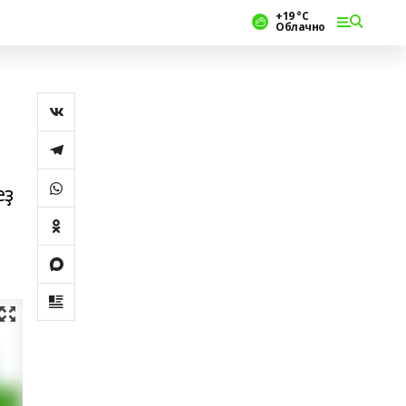
+19 °С
Облачно
еҙ