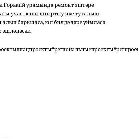
ы Горький урамында ремонт эштәре
ҡтағы участканы яңыртыу ике туҡталыш
алып барыласаҡ, юл билдәләре ҡуйыласаҡ,
р эшләнәсәк.
оекты#нацпроекты#региональныепроекты#регпрое