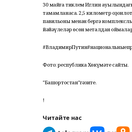
30 майға тиклем Иглин ауылындағ
тамамланасаҡ. 2,5 километр оҙонло
павильоны менән бергә комплекслы 
йәйәүлеләр өсөн металдан ҡоймала
#ВладимирПутин#национальныепр
Фото: республика Хөкүмәте сайты.
"Башҡортостан"гәзите.
!
Читайте нас