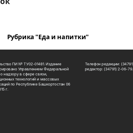
Рубрика "Еда и напитки"
ьство ПИ № ТУ02-01481. Издание
Телефон редакции: (34791
трировано Управлением Федеральной
редактор: (34791) 2-06-79. 
о надзору в сфере связи,
ионных технологий и массовых
аций по Республике Башкортостан 06
15 г.