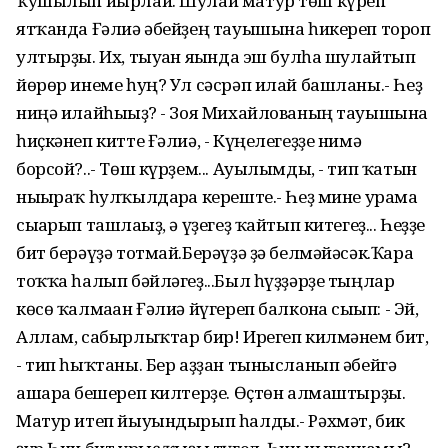
ҡушылып йырлай. Шулай матур төш күреп
ятҡанда Ғәлиә әбейҙең тауышына һикереп тороп
ултырҙы. Их, тыуған яғында эш булһа шулайтып
йөрөр инеме һуң? Ул сәсрәп илай башланы.- Һеҙ
ниңә илайһығыҙ? - Зоя Михайлованың тауышына
һиҫкәнеп китте Ғәлиә, - Күңелегеҙҙе нимә
борсой?..- Төш күрҙем... Ауылымды, - тип ҡатын
нығыраҡ һулҡылдарға кереште.- Һеҙ мине урамға
сығарып ташлағыҙ, ә үҙегеҙ ҡайтып китегеҙ... Һеҙҙе
бит берәүҙә тотмай.Берәүҙә ҙә белмәйәсәк.Ҡара
тоҡҡа һалып бәйләгеҙ...Был һүҙҙәрҙе тыңлар
көсө ҡалмаған Ғәлиә йүгереп балконға сығып: - Эй,
Аллам, сабырлыҡтар бир! Ирегеп килмәнем бит,
- тип һыҡтаны. Бер аҙҙан тынысланып әбейгә
ашарға бешереп килтерҙе. Өҫтөн алмаштырҙы.
Матур итеп йыуындырып һалды.- Рәхмәт, бик