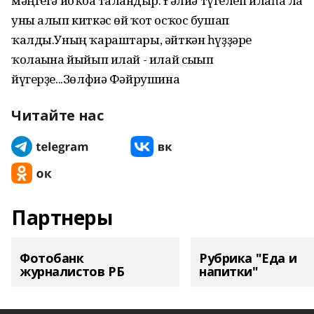
мәңгегә йоҡоға талғандыр. Ғәлиә түгелеп илаһа ла
уны алып киткәс өй ҡот осҡос бушап
ҡалды.Уның ҡараштары, әйткән һүҙҙәре
ҡолағына йыйып илай - илай сығып
йүгерҙе...Зөлфиә Фәйрушина
Читайте нас
Партнеры
Фотобанк
Рубрика "Еда и
журналистов РБ
напитки"