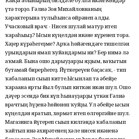
Ҡайҙа абынырың билдәле булһа икән!Көндәр
үтә торҙо. Ғәлиә Зоя Михайловнаның
характерына тулыһынса өйрәнеп алды.
Учасковый врач: - Нисек шулай матур итеп
ҡараһығыҙ.? Ысын күңелдән икәне күренеп тора.
Хәҙер күрәһегеҙме? Арҡа һөйәгендәге тишелгән
урындарын ямап ҡуйғандармы ни? Бер нимә лә
аҡмай. Бына ошо дарыуҙарҙы яҙҙым, ваҡытын
бутамай бирерһегеҙ. Йүткереүен баҫасаҡ, - тип
ҡабаланып сығып китте.Ысынлап та әбейҙе
ҡарағанға ярты йыл булып киткән икән шул. Ошо
дәүер эсендә бик күп һынауҙарҙы үткән Ғәлиә
врачтың һүҙенә һөйөнөп ҡуйҙы. Ул әбейҙе ысын
күңелдән яратып, хөрмәт итеп өлгөргәйне шул.
Магазинга йүгереп сығып килгәндә ҡабаланып
ҡайтып инә әхирәтенең хәле нисек икәненә