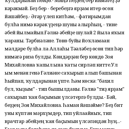
ҡулдарынан һөйҙө.- Миңә һеҙҙең бер инмәгеҙ ҙә
кәрәкмәй. Беҙ бер - беребеҙгә ярҙам итер өсөн
йәшәйбеҙ.- Әгәр үлеп китһәм, - фатирымдан
булһа нимә кәрәк үҙеңә шуны алырһың, - тине
әбей йылмайып.Ғәлиә әбейҙе шулай 2 йылға яҡын
ҡараны. Тәрбиәләне. Төнө буйы йоҡламаған
мәлдәре булһа ла Аллаһы Тәғәләбеҙ өсөн тип һәр
нимәгә риза булды. Көндәрҙән бер көндө Зоя
Михайловна ҡапыл ғына ҡаты сирләп китте.Ул
ым менән генә Ғәлиәне саҡырып алып башынан
һыйпап, ҡулдарынан үпте. Һәм көскә: "бәхил
бул, ҡыҙым" - тип бышылданы. Ғәлиә "тиҙ ярҙам"
саҡырып ҡан баҫымын үлсәтергә булды.- Бәй,
беҙҙең Зоя Михайловна. Һаман йәшәйме? Беҙ бит
уны күптән мәрхүмдер, тип уйлағайныҡ, тип
врачтар әбейҙең ҡан баҫымын үлсәгәндән һуң...-