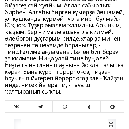
Әйҙәгеҙ сәй ҡуяйым. Аллаһ сабырлыҡ
бирһен. Аллаһы биргән ғүмерҙе йәшәмәй,
ул ҡушҡанды күрмәй гүргә инеп булмай.-
Юҡ, юҡ. Түҙер әмәлем ҡалманы. Арыным,
ҡыҙым. Бер нимә лә ашағы ла килмәй.
Әле бөгөн дуҫтарым килде.Улар ҙа минең
тәҙрәнән төшөүемде һоранылар, -
тине.Ғәлимә аңламаны. Бөгөн бит берәү
ҙә килмәне. Ниңә улай тине һуң әле?-
Һеҙгә тынысланып аҙ ғына йоҡлап алырға
кәрәк. Бына күреп торорһоғоҙ, тиҙҙән
һауығып йүгереп йөрөрһөгөҙ әле.- Ҡайҙан
инде, нисек йүгерә ти, - тауыш
ҡалтыранып сыҡты.