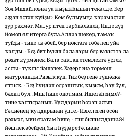
ҙур.Һин бит урыҫ ҡыҙы түгел. Һин цыганкамы?-
Зоя Михайловна уға ҡыҙыҡһынып текәлде. Бер
аҙҙан өҫтәп ҡуйҙы:- Кем булыуыңа ҡарамаҫтан
ҙур рәхмәт. Матур итеп тәрбиәләнең. Инде күҙ
йомоп ял итергә була.Аллаға шөкөр, тамаҡ
туйҙы.- тине лә әбей, бер нөктәгә төбәлеп уйға
ҡалды. - Беҙ бит һуғыш балалары бер ваҡытта ла
рәхәт күрмәнек. Бала саҡтан етемлектә үҫтек,
аслы - туҡлы йәшәнек. Хәҙер генә тормош
матурланды.Ризыҡ күп. Тик беҙ генә түшәккә
яттыҡ. - Беҙ һуңлап осраштыҡ, ҡыҙым, һау бул,
бәхил бул...Мин һине онотмам. Ишетәһеңме?-
тине ҡалтыранып. Ҡулдарын һорап алып
Ғәлиәнең ҡулдарынан үпте.- Изгелегең өсөн
рәхмәт, мин яратам һине, - тип бышылданы.84
йәшлек әбейҙең был һүҙҙәре Ғәлиәне