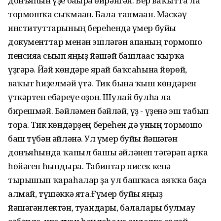
донъяһын үҙе бағырға өйрәнгән. Бер ваҡытта ла
тормошҡа сыҡмаған. Бала тапмаған. Мәскәү
институттарының береһендә ғүмер буйы
документтар менән эшләгән апаның тормошо
пенсияға сығып яңғыҙ йәшәй башлағас ҡырҡа
үҙгәрә. Йәй көндәре ярай баҡсаһына йөрөй,
ваҡыт һиҙелмәй үтә. Тик бына ҡыш көндәрен
үткәртеп ебәреүе оҙон. Шулай булһа ла
бирешмәй. Бәйләмен бәйләй, үҙ - үҙенә эш табып
тора. Тик көндәрҙең береһен дә уның тормошо
баш түбән әйләнә. Ул ғүмер буйы йәшәгән
донъяһында ҡапыл башы әйләнеп тәгәрәп арҡа
һөйәген һындыра. Табиптар нисек кенә
тырышып ҡараһалар ҙа ул башҡаса аяҡҡа баҫа
алмай, түшәккә ята.Ғүмер буйы яңғыҙ
йәшәгәнлектән, туғандары, балалары булмау