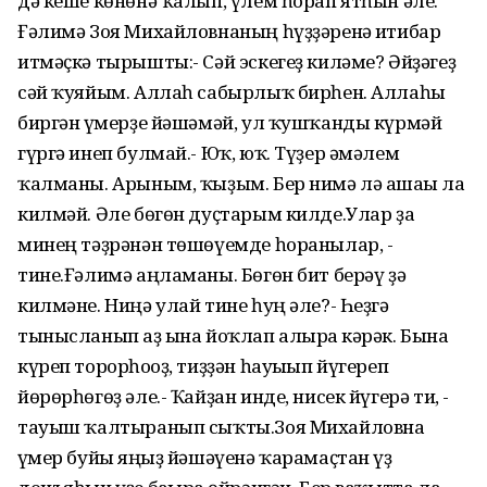
дә кеше көнөнә ҡалып, үлем һорап ятһын әле.
Ғәлимә Зоя Михайловнаның һүҙҙәренә иғтибар
итмәҫкә тырышты:- Сәй эскегеҙ киләме? Әйҙәгеҙ
сәй ҡуяйым. Аллаһ сабырлыҡ бирһен. Аллаһы
биргән ғүмерҙе йәшәмәй, ул ҡушҡанды күрмәй
гүргә инеп булмай.- Юҡ, юҡ. Түҙер әмәлем
ҡалманы. Арыным, ҡыҙым. Бер нимә лә ашағы ла
килмәй. Әле бөгөн дуҫтарым килде.Улар ҙа
минең тәҙрәнән төшөүемде һоранылар, -
тине.Ғәлимә аңламаны. Бөгөн бит берәү ҙә
килмәне. Ниңә улай тине һуң әле?- Һеҙгә
тынысланып аҙ ғына йоҡлап алырға кәрәк. Бына
күреп торорһоғоҙ, тиҙҙән һауығып йүгереп
йөрөрһөгөҙ әле.- Ҡайҙан инде, нисек йүгерә ти, -
тауыш ҡалтыранып сыҡты.Зоя Михайловна
ғүмер буйы яңғыҙ йәшәүенә ҡарамаҫтан үҙ