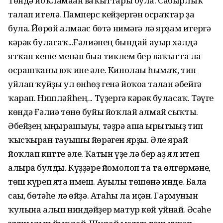
Төндә йоҡламаған ваҡыттары була. Сабырлыҡ
талап ителә. Памперс кейҙергән осраҡтар ҙа
була. Йөрөй алмағас бөтә нимәгә лә ярҙам итергә
кәрәк буласаҡ...Ғәлиәнең бындай ауыр хәлдә
ятҡан кеше менән быға тиклем бер ваҡытта ла
осрашҡаны юҡ ине әле. Кинолағы һымаҡ, тип
уйлап ҡуйҙы ул өнһөҙ генә йоҡоға талған әбейгә
ҡарап. Нишләйһең... Түҙергә кәрәк буласаҡ. Тәүге
көндә Ғәлиә төнө буйы йоҡлай алмай сыҡты.
Әбейҙең ыңғырашыуы, тәҙрә аша ырғытығыҙ тип
ҡысҡырған тауышы йөрәген ярҙы. Әле ярай
йоҡлап китте әле. Ҡатын үҙе лә бер аҙ ял итеп
алырға булды. Күҙҙәре йомолоп та та өлгөрмәне,
төш күреп ята имеш. Ауылы төшөнә инде. Бала
сағы, бөтәһе лә өйҙә. Атаһы ла иҫән. Гармунын
ҡулына алып ниндәйҙер матур көй уйнай. Әсәһе