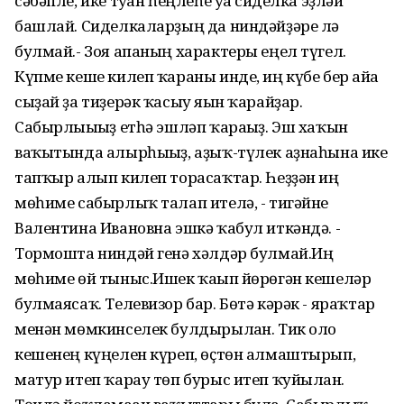
сәбәпле, ике туған һеңлеһе уға сиделка эҙләй
башлай. Сиделкаларҙың да ниндәйҙәре лә
булмай.- Зоя апаның характеры еңел түгел.
Күпме кеше килеп ҡараны инде, иң күбе бер айға
сыҙай ҙа тиҙерәк ҡасыу яғын ҡарайҙар.
Сабырлығығыҙ етһә эшләп ҡарағыҙ. Эш хаҡын
ваҡытында алырһығыҙ, аҙыҡ-түлек аҙнаһына ике
тапҡыр алып килеп торасаҡтар. Һеҙҙән иң
мөһиме сабырлыҡ талап ителә, - тигәйне
Валентина Ивановна эшкә ҡабул иткәндә. -
Тормошта ниндәй генә хәлдәр булмай.Иң
мөһиме өй тыныс.Ишек ҡағып йөрөгән кешеләр
булмаясаҡ. Телевизор бар. Бөтә кәрәк - яраҡтар
менән мөмкинселек булдырылған. Тик оло
кешенең күңелен күреп, өҫтөн алмаштырып,
матур итеп ҡарау төп бурыс итеп ҡуйылған.