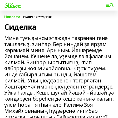
Яйыҡ
Новости
13 АПРЕЛЯ 2020, 13:05
Сиделка
Мине туғыҙынсы этаждан тәҙрәнән генә
ташлағыҙ, зинһар. Бер ниндәй ҙә ярҙам
кәрәкмәй миңә! Арыным. Йәшәремде
йәшәнем. Кешене лә, үҙемде лә яфалағым
килмәй. Зинһар, ырғытығыҙ, -тип
ялбарҙы Зоя Михайловна.- Оҙаҡ түҙҙем.
Инде сабырлығым һынды, йәшәгем
килмәй...Уның күҙҙәренән тәгәрләгән
йәштәре Ғәлимәнең күңелен тетрәндерҙе.
Уйға һалды. Кеше шулай йәшәй - йәшәй ҙә
көндәрҙең береһен дә кеше көнөнә ҡалып,
үлем һорап ятһын әле. Ғәлимә Зоя
Михайловнаның һүҙҙәренә иғтибар
итмәҫкә тырышты:- Сәй эскегеҙ киләме?