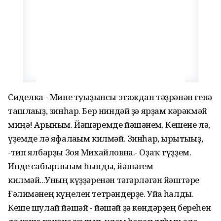
Сиделка - Мине туғыҙынсы этаждан тәҙрәнән генә
ташлағыҙ, зинһар. Бер ниндәй ҙә ярҙам кәрәкмәй
миңә! Арыным. Йәшәремде йәшәнем. Кешене лә,
үҙемде лә яфалағым килмәй. Зинһар, ырғытығыҙ,
-тип ялбарҙы Зоя Михайловна.- Оҙаҡ түҙҙем.
Инде сабырлығым һынды, йәшәгем
килмәй...Уның күҙҙәренән тәгәрләгән йәштәре
Ғәлимәнең күңелен тетрәндерҙе. Уйға һалды.
Кеше шулай йәшәй - йәшәй ҙә көндәрҙең береһен