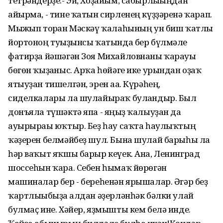
тетрәндерҙе.- Эй, Хоҙайым, сабырлығыңдан
айырма, - тине ҡатын сирленең күҙҙәренә ҡарап.
Мыжғып торған Мәскәү ҡалаһының ун биш ҡатлы
йортоноң туғыҙынсы ҡатында бер бүлмәле
фатирҙа йәшәгән Зоя Михайловнаны ҡарауы
бөгөн ҡыҙғаныс. Арҡа һөйәге ике урындан оҙаҡ
ятыуҙан тишелгән, эрен аға. Күрәһең,
сиделкалары ла шулайыраҡ булғандыр. Был
донъяла түшәктә япа - яңғыҙ ҡалыуҙан да
ауырырағы юҡтыр. Беҙ һау саҡта һаулыҡтың
ҡәҙерен белмәйбеҙ шул. Бына шулай барыһы ла
һәр ваҡыт яҡшы барыр кеүек. Ана, Ленинград
шоссеһын ҡара. Себен һымаҡ йөрөгән
машиналар бер - береһенән ярышалар. Әгәр беҙ
ҡартлығыбыҙға алдан әҙерләнһәк бәлки улай
булмаҫ ине. Хәйер, яҙмышты кем белә инде.