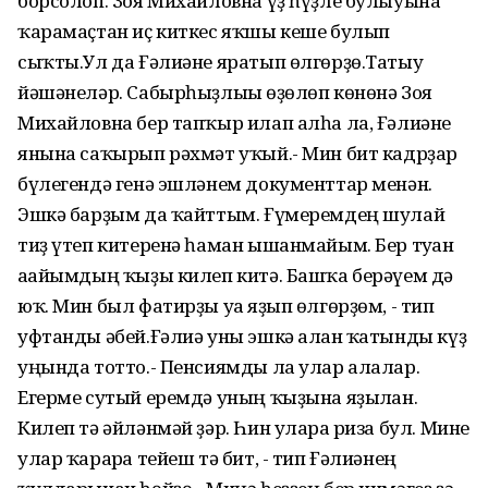
борсолоп. Зоя Михайловна үҙ һүҙле булыуына
ҡарамаҫтан иҫ киткес яҡшы кеше булып
сыҡты.Ул да Ғәлиәне яратып өлгөрҙө.Татыу
йәшәнеләр. Сабырһыҙлығы өҙөлөп көнөнә Зоя
Михайловна бер тапҡыр илап алһа ла, Ғәлиәне
янына саҡырып рәхмәт уҡый.- Мин бит кадрҙар
бүлегендә генә эшләнем документтар менән.
Эшкә барҙым да ҡайттым. Ғүмеремдең шулай
тиҙ үтеп китеренә һаман ышанмайым. Бер туған
ағайымдың ҡыҙы килеп китә. Башҡа берәүем дә
юҡ. Мин был фатирҙы уға яҙып өлгөрҙөм, - тип
уфтанды әбей.Ғәлиә уны эшкә алған ҡатынды күҙ
уңында тотто.- Пенсиямды ла улар алалар.
Егерме сутый еремдә уның ҡыҙына яҙылған.
Килеп тә әйләнмәй ҙәр. Һин уларға риза бул. Мине
улар ҡарарға тейеш тә бит, - тип Ғәлиәнең