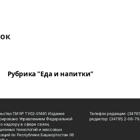
Рубрика "Еда и напитки"
ьство ПИ № ТУ02-01481. Издание
Телефон редакции: (34791
трировано Управлением Федеральной
редактор: (34791) 2-06-79. 
о надзору в сфере связи,
ионных технологий и массовых
аций по Республике Башкортостан 06
15 г.