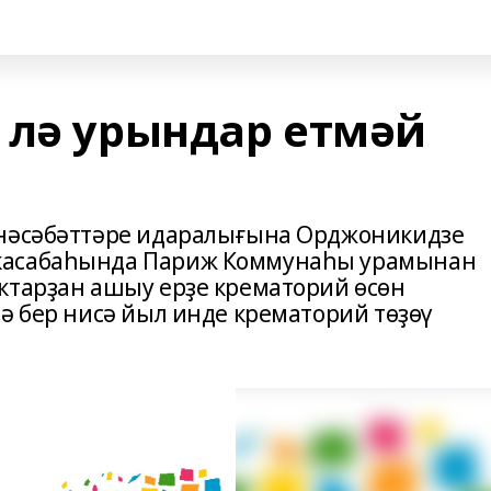
 лә урындар етмәй
өнәсәбәттәре идаралығына Орджоникидзе
ҡасабаһында Париж Коммунаһы урамынан
ктарҙан ашыу ерҙе крематорий өсөн
ә бер нисә йыл инде крематорий төҙөү