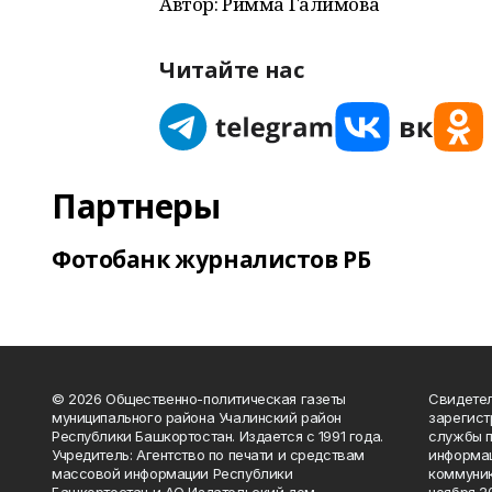
Автор: Римма Галимова
Читайте нас
Партнеры
Фотобанк журналистов РБ
© 2026 Общественно-политическая газеты
Свидетел
муниципального района Учалинский район
зарегис
Республики Башкортостан. Издается с 1991 года.
службы п
Учредитель: Агентство по печати и средствам
информац
массовой информации Республики
коммуник
Башкортостан и АО Издательский дом
ноября 20