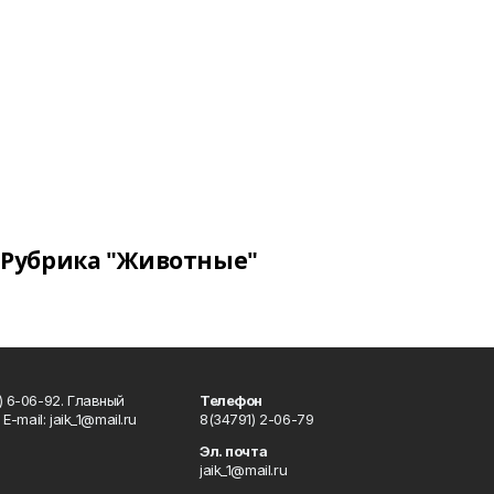
Рубрика "Животные"
) 6-06-92. Главный
Телефон
Е-mаil: jaik_1@mail.ru
8(34791) 2-06-79
Эл. почта
jaik_1@mail.ru