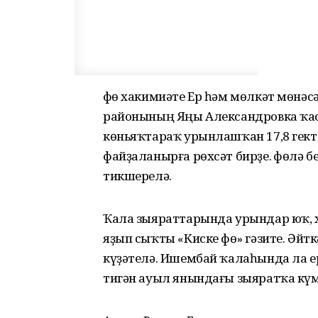
Өфө хакимиәте Ер һәм мөлкәт мөнә
районының Яңы Александровка ҡ
көньяҡтараҡ урынлашҡан 17,8 гект
файҙаланырға рөхсәт бирҙе. Өфөлә 
тикшерелә.
Ҡала зыяраттарында урындар юҡ, х
яҙып сыҡты «Киске Өфө» гәзите. Әй
күҙәтелә. Ишембай ҡалаһында ла е
тигән ауыл янындағы зыяратҡа күм