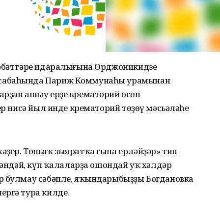
сәбәттәре идаралығына Орджоникидзе
асабаһында Париж Коммунаһы урамынан
арҙан ашыу ерҙе крематорий өсөн
бер нисә йыл инде крематорий төҙөү мәсьәләһе
әҙер. Төньяҡ зыяратҡа ғына ерләйҙәр» тип
ткәндәй, күп ҡалаларҙа ошондай уҡ хәлдәр
р булмау сәбәпле, яҡындарыбыҙҙы Богдановка
ергә тура килде.