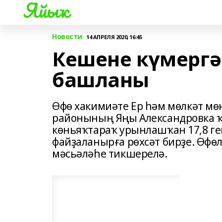
Яйыҡ
Новости
14 АПРЕЛЯ 2020, 16:45
Кешене күмергә
башланы
Өфө хакимиәте Ер һәм мөлкәт м
районының Яңы Александровка 
көньяҡтараҡ урынлашҡан 17,8 ге
файҙаланырға рөхсәт бирҙе. Өфөл
мәсьәләһе тикшерелә.