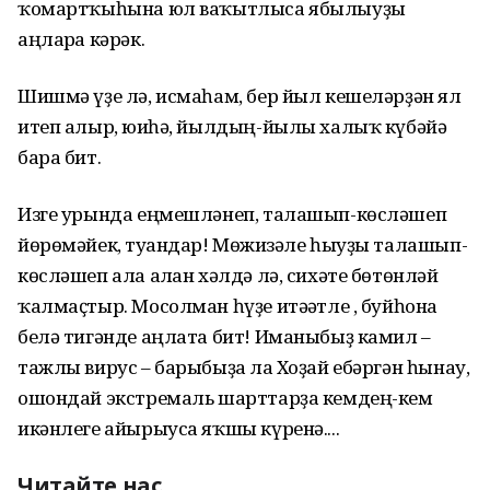
ҡомартҡыһына юл ваҡытлыса ябылыуҙы
аңларға кәрәк.
Шишмә үҙе лә, исмаһам, бер йыл кешеләрҙән ял
итеп алыр, юғиһә, йылдың-йылы халыҡ күбәйә
бара бит.
Изге урында еңмешләнеп, талашып-көсләшеп
йөрөмәйек, туғандар! Мөғжизәле һыуҙы талашып-
көсләшеп ала алған хәлдә лә, сихәте бөтөнләй
ҡалмаҫтыр. Мосолман һүҙе итәғәтле , буйһона
белә тигәнде аңлата бит! Иманыбыҙ камил –
тажлы вирус – барыбыҙға ла Хоҙай ебәргән һынау,
ошондай экстремаль шарттарҙа кемдең-кем
икәнлеге айырыуса яҡшы күренә....
Читайте нас