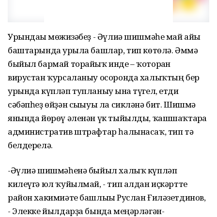
Урындағы мөғжизәбеҙ - Әүлиә шишмәһе май айы
баштарында урғыла башлар, тип көтөлә. Әммә
быйыл бармай торайыҡ инде – ҡоторған
вирустан ҡурсаланыу осоронда халыҡтың бер
урында күпләп тупланыу ғына түгел, етди
сәбәпһеҙ өйҙән сығыуы ла сикләнә бит. Шишмә
янында йөрөү әленән үк тыйылды, ҡашшаҡтарға
административ штрафтар һалынасаҡ, тип тә
белдерелә.
-Әүлиә шишмәһенә быйыл халыҡ күпләп
килеүгә юл ҡуйылмай, - тип алдан иҫкәртте
район хакимиәте башлығы Руслан Ғиләзетдинов,
- Элекке йылдарҙа бында меңәрләгән-