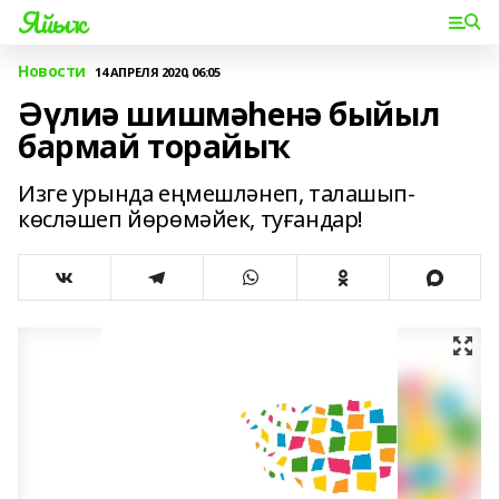
Яйыҡ
Новости
14 АПРЕЛЯ 2020, 06:05
Әүлиә шишмәһенә быйыл
бармай торайыҡ
Изге урында еңмешләнеп, талашып-
көсләшеп йөрөмәйек, туғандар!