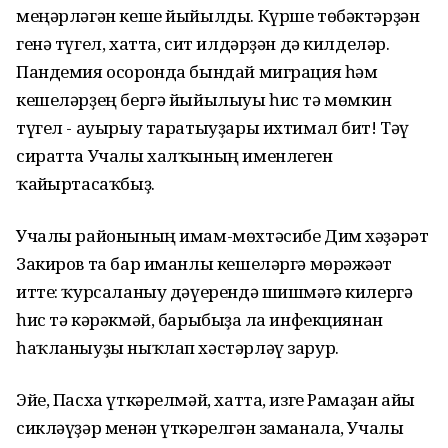
меңәрләгән кеше йыйылды. Күрше төбәктәрҙән
генә түгел, хатта, сит илдәрҙән дә килделәр.
Пандемия осоронда бындай миграция һәм
кешеләрҙең бергә йыйылыуы һис тә мөмкин
түгел - ауырыу таратыуҙары ихтимал бит! Тәү
сиратта Учалы халҡының именлеген
ҡайғыртасаҡбыҙ.
Учалы районының имам-мөхтәсибе Дим хәҙәрәт
Закиров та бар иманлы кешеләргә мөрәжәғәт
итте: ҡурсаланыу дәүерендә шишмәгә килергә
һис тә кәрәкмәй, барыбыҙға ла инфекциянан
һаҡланыуҙы ныҡлап хәстәрләү зарур.
Эйе, Пасха үткәрелмәй, хатта, изге Рамаҙан айы
сикләүҙәр менән үткәрелгән заманала, Учалы