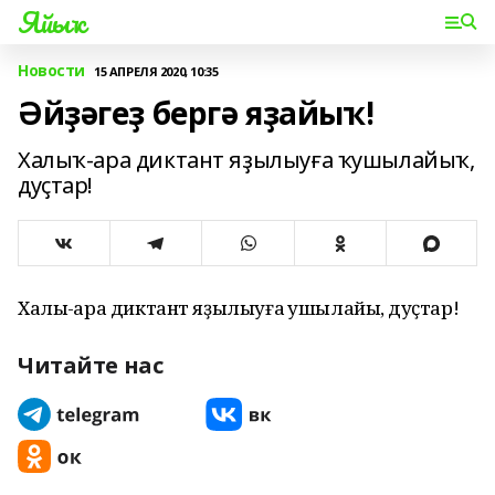
Яйыҡ
Новости
15 АПРЕЛЯ 2020, 10:35
Әйҙәгеҙ бергә яҙайыҡ!
Халыҡ-ара диктант яҙылыуға ҡушылайыҡ,
дуҫтар!
Халыҡ-ара диктант яҙылыуға ҡушылайыҡ, дуҫтар!
Читайте нас