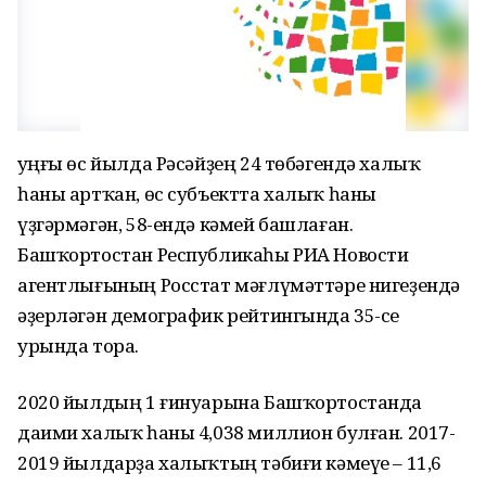
Һуңғы өс йылда Рәсәйҙең 24 төбәгендә халыҡ
һаны артҡан, өс субъектта халыҡ һаны
үҙгәрмәгән, 58-ендә кәмей башлаған.
Башҡортостан Республикаһы РИА Новости
агентлығының Росстат мәғлүмәттәре нигеҙендә
әҙерләгән демографик рейтингында 35-се
урында тора.
2020 йылдың 1 ғинуарына Башҡортостанда
даими халыҡ һаны 4,038 миллион булған. 2017-
2019 йылдарҙа халыҡтың тәбиғи кәмеүе – 11,6