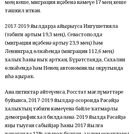
мең кеше, миграция иҫәбенә кәмеүе 17 мең кеше
тәшкил иткән.
2017-2019 йылдарҙа айырыуса Ингушетияла
(тәбиғи артым 19,3 мең), Севастополдә
(миграция иҫәбенә артыу 23,9 мең) һәм
Ленинград өлкәһендә (миграция 112,6 мең)
халыҡ һаны ныҡ артҡан, Бүрәтстанда, Сахалин
өлкәһендә һәм Ненец автономиялы округында
иһә аҙыраҡ.
Аналитиктар әйтеүенсә, Росстат мәғлүмәттәре
буйынса, 2017-2019 йылдар осоронда Рәсәйҙә
халыҡтың тәбиғи кәмеүенә бәйле ҡатмарлы
демографик хәл билдәләнә. 2019 йылда Рәсәйҙә
яңы тыуған сабыйҙар һаны 2017 йылға
ҡарағанда 12% аҙыраҡ булған, ә үлем осраҡтары