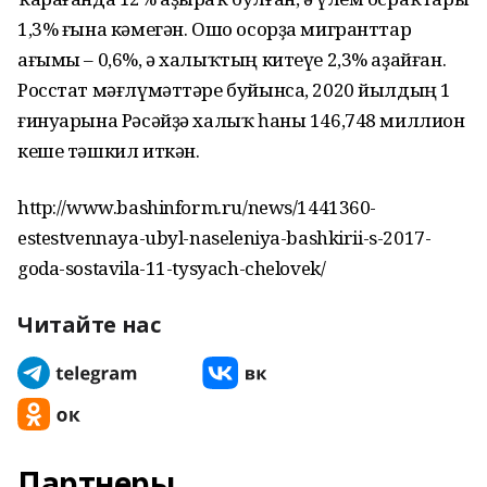
1,3% ғына кәмегән. Ошо осорҙа мигранттар
ағымы – 0,6%, ә халыҡтың китеүе 2,3% аҙайған.
Росстат мәғлүмәттәре буйынса, 2020 йылдың 1
ғинуарына Рәсәйҙә халыҡ һаны 146,748 миллион
кеше тәшкил иткән.
http://www.bashinform.ru/news/1441360-
estestvennaya-ubyl-naseleniya-bashkirii-s-2017-
goda-sostavila-11-tysyach-chelovek/
Читайте нас
Партнеры