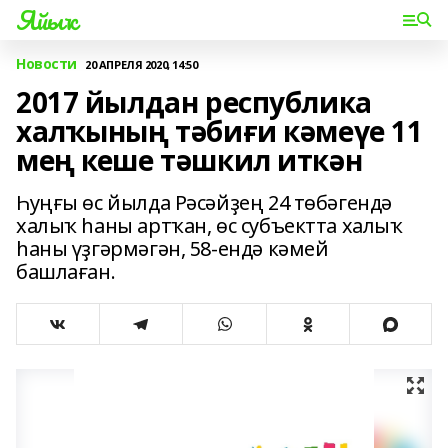
Яйыҡ
Новости
20 АПРЕЛЯ 2020, 14:50
2017 йылдан республика
халҡының тәбиғи кәмеүе 11
мең кеше тәшкил иткән
Һуңғы өс йылда Рәсәйҙең 24 төбәгендә
халыҡ һаны артҡан, өс субъектта халыҡ
һаны үҙгәрмәгән, 58-ендә кәмей
башлаған.