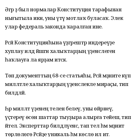
Әгәр ҙә был нормалар Конституция тарафынан
нығытыла икән, уны үтәү мотлаҡ буласаҡ. Элек
улар федераль законда ҡаралған ине.
Рәсәй Конституцияһына үҙгәрештәр индереүҙе
хуплау илдә йәшәгән халыҡтарҙың үҙенсәлеген
һаҡлауға ла ярҙам итәсәк.
Төп документтың 68-се статьяһы, Рәсәй мәҙәниәте күп
милләтле халыҡтарҙың үҙенсәлекле мираҫы, тип
билдәләй.
Һәр милләт үҙенең телен белеү, уны өйрәнеү,
үҫтереү өсөн шаттар тыуҙыра алырға тейеш, тип
әйтелә. Эксперттар билдәләүенсә, тап тел һәм мәҙәниәт
төрлөлөгө Рәсәйҙе уникаль һәм көслө ил итә.