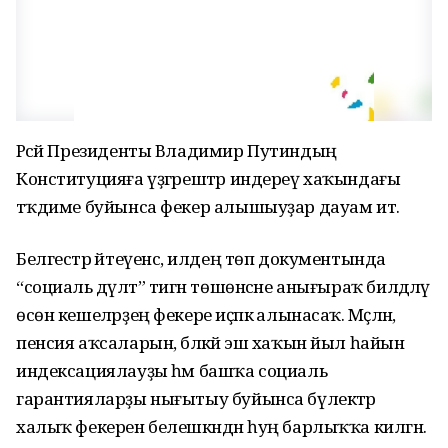
Рәсәй Президенты Владимир Путиндың
Конституцияға үҙгәрештәр индереү хаҡындағы
тәҡдиме буйынса фекер алышыуҙар дауам итә.
Белгестәр әйтеүенсә, илдең төп документында
“социаль дәүләт” тигән төшөнсәне анығыраҡ билдәләү
өсөн кешеләрҙең фекере иҫәпкә алынасаҡ. Мәҫәлән,
пенсия аҡсаларын, бәләкәй эш хаҡын йыл һайын
индексациялауҙы һәм башҡа социаль
гарантияларҙы нығытыу буйынса бүлектәр
халыҡ фекерен белешкәндән һуң барлыҡҡа килгән.