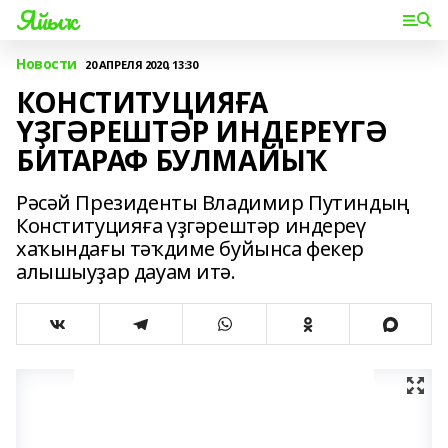
Яйыҡ
Новости
20 АПРЕЛЯ 2020, 13:30
КОНСТИТУЦИЯҒА
ҮҘГӘРЕШТӘР ИНДЕРЕҮГӘ
БИТАРАФ БУЛМАЙЫҠ
Рәсәй Президенты Владимир Путиндың
Конституцияға үҙгәрештәр индереү
хаҡындағы тәҡдиме буйынса фекер
алышыуҙар дауам итә.