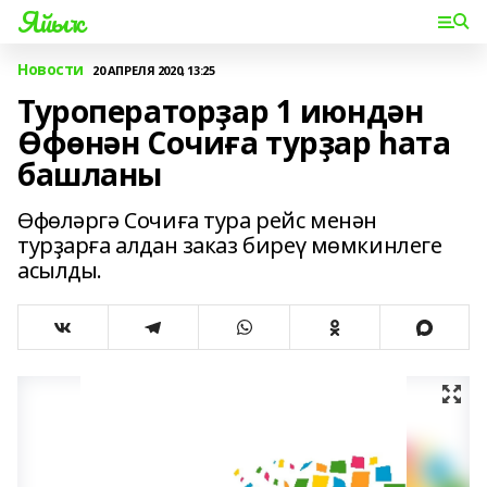
Яйыҡ
Новости
20 АПРЕЛЯ 2020, 13:25
Туроператорҙар 1 июндән
Өфөнән Сочиға турҙар һата
башланы
Өфөләргә Сочиға тура рейс менән
турҙарға алдан заказ биреү мөмкинлеге
асылды.