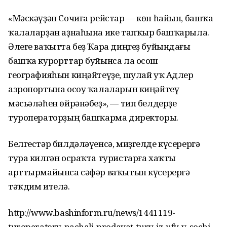
«Мәскәүҙән Сочиға рейстар — көн һайын, башҡа
ҡалаларҙан аҙнаһына ике тапҡыр башҡарыла.
Әлеге ваҡытта беҙ Ҡара диңгеҙ буйындағы
башҡа курорттар буйынса ла осош
географияһын киңәйтеүҙе, шулай уҡ Адлер
аэропортына осоу ҡалаларын киңәйтеү
мәсьәләһен өйрәнәбеҙ», — тип белдерҙе
туроператорҙың башҡарма директоры.
Белгестәр билдәләүенсә, миҙгелде күсерергә
тура килгән осраҡта туристарға хаҡты
арттырмайынса сәфәр ваҡытын күсерергә
тәҡдим ителә.
http://www.bashinform.ru/news/1441119-
turoperatory-nachali-prodavat-tury-iz-ufy-v-sochi-