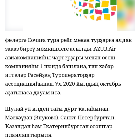
Өфөләргә Сочиға тура рейс менән турҙарға алдан
заказ биреү мөмкинлеге асылды. AZUR Air
авиакомпанияһы чартерҙары менән осош
компанияһы 1 июндә башлана, тип хәбәр
иттеләр Рәсәйҙең Туроператорҙар
ассоциацияһынан. Ул 2020 йылдың октябрь
аҙағынаса дауам итә.
Шулай уҡ илдең тағы дүрт ҡалаһынан:
Мәскәүҙән (Внуково), Санкт-Петербургтан,
Ҡазандан һәм Екатеринбургтан осоштар
планлаштырыла.