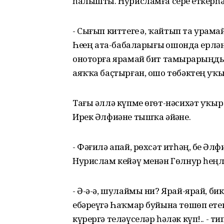
һалышты. Нурисламға серҙе еткерһә 
- Сығып киттегеҙ ҙә, ҡайтып та урама
Һеҙҙең ата-бабаларығыҙ ошонда ерлә
оноторға ярамай бит тамырҙарыңды
аяҡҡа баҫтырған, ошо төбәктең уҡы
Тағы әллә күпме өгөт-нәсихәт уҡыр
Ирек Әлфиәне тышҡа әйҙәне.
- Фәғилә апай, рөхсәт итһәң, беҙ Ә
Нурислам кейәү менән Гөлнур һеңлек
- Ә-ә-ә, шулаймы ни? Ярай-ярай, бик
ебәреүгә Һаҡмар буйына төшөп етегеҙ
күрергә теләүселәр һәләк күп!.. - т