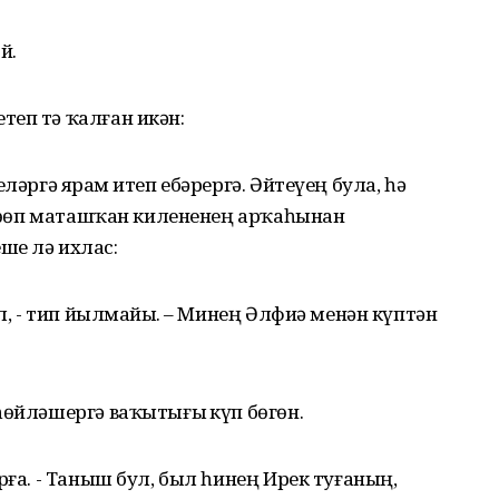
й.
теп тә ҡалған икән:
ләргә ярҙам итеп ебәрергә. Әйтеүең була, һә
 һөҙөп маташҡан килененең арҡаһынан
ше лә ихлас:
ул, - тип йылмайҙы. – Минең Әлфиә менән күптән
һөйләшергә ваҡытығыҙ күп бөгөн.
рға. - Таныш бул, был һинең Ирек туғаның,