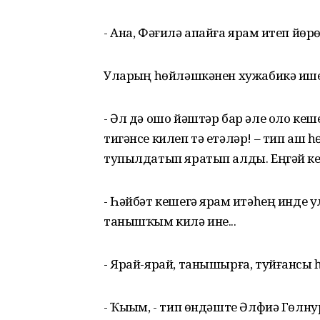
- Ана, Фәғилә апайға ярҙам итеп йөрө
Уларҙың һөйләшкәнен хужабикә ише
- Әл дә ошо йәштәр бар әле оло кеше
тигәнсе килеп тә етәләр! – тип аш
тупылдатып яратып алды. Еңгәй ке
- Һәйбәт кешегә ярҙам итәһең инде 
танышҡым килә ине...
- Ярай-ярай, танышырға, туйғансы 
- Ҡыҙым, - тип өндәште Әлфиә Гөлну