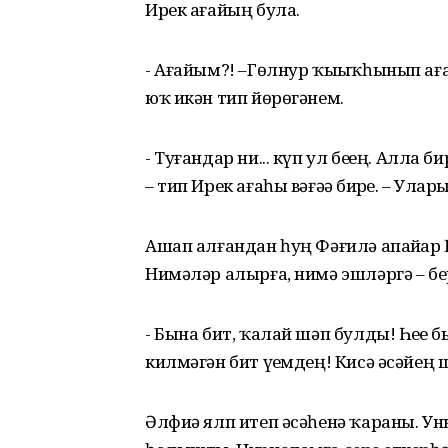
Ирек ағайың була.
- Ағайым?! –Гөлнур ҡыҙыҡһынып ағ
юҡ икән тип йөрөгәнем.
- Туғандар ни... күп ул беҙҙең. Ал
– тип Ирек ағаһы вәғәҙә бирҙе. – Ул
Ашап алғандан һуң Фәғилә апайҙар
Нимәләр алырға, нимә эшләргә – бер
- Бына бит, ҡалай шәп булды! Һеҙҙ
килмәгән бит үҙемдең! Кисә әсәйең
Әлфиә ялп итеп әсәһенә ҡараны. 