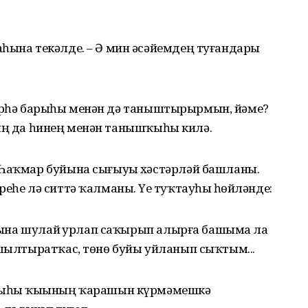
аһына текәлде. – Ә мин әсәйемдең туғандары
ла бирһә барыһы менән дә таныштырырмын, йәме?
арҙың да һинең менән танышҡыһы килә.
 Һаҡмар буйына сығыуҙы хәстәрләй башланы.
еһе лә ситтә ҡалманы. Үҙе туҡтауһыҙ һөйләнде:
е бына шулай ҙурлап саҡырып алырға башыма ла
 шылтыратҡас, төнө буйы уйланып сыҡтым...
Уныһы ҡыҙының ҡарашын күрмәмешкә