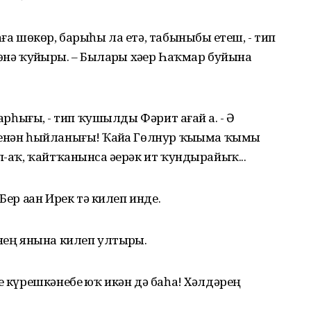
ға шөкөр, барыһы ла етә, табыныбыҙ етеш, - тип
нә ҡуйҙырҙы. – Быларҙы хәҙер Һаҡмар буйына
арһығыҙ, - тип ҡушылды Фәрит ағай ҙа. - Ә
енән һыйланығыҙ! Ҡайҙа Гөлнур ҡыҙыма ҡымыҙ
п-аҡ, ҡайтҡанынса әҙерәк ит ҡундырайыҡ...
ер аҙҙан Ирек тә килеп инде.
нең янына килеп ултырҙы.
е күрешкәнебеҙ юҡ икән дә баһа! Хәлдәрең