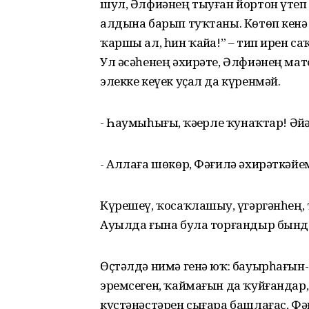
шул, Әлфиәнең тыуған йортон үтеп 
алдына барып туҡтаны. Көтөп кенә 
ҡаршы ал, һин ҡайҙа!” – тип ирен 
Ул әсәһенең әхирәте, Әлфиәнең ма
элекке кеүек уҫал да күренмәй.
- Һаумыһығыҙ, ҡәҙерле ҡунаҡтар! Әйҙәг
- Аллаға шөкөр, Фәғилә әхирәткәйем!
Күрешеү, ҡосаҡлашыу, үҙгәргәнһең, 
Ауылда ғына була торғандыр бынд
Өҫтәлдә нимә генә юҡ: бауырһағын-
эремсеген, ҡаймағын да ҡуйғандар,
күстәнәстәрен сығара башлағас, Фә