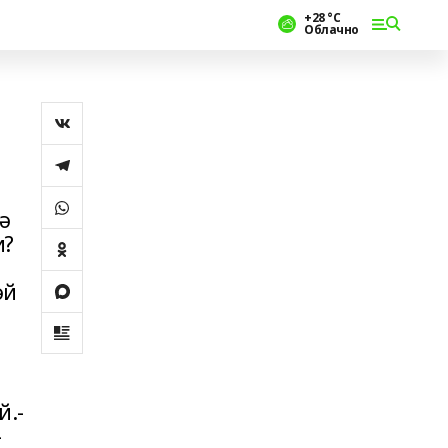
+28 °С
Облачно
ә
и?
әй
й.-
-