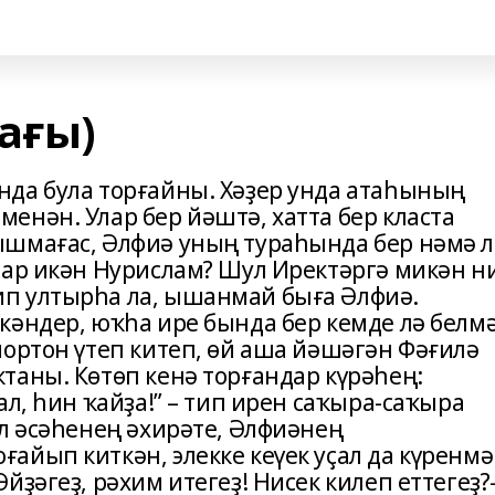
ағы)
да була торғайны. Хәҙер унда атаһының
енән. Улар бер йәштә, хатта бер класта
ышмағас, Әлфиә уның тураһында бер нәмә л
тар икән Нурислам? Шул Иректәргә микән н
п ултырһа ла, ышанмай быға Әлфиә.
кәндер, юҡһа ире бында бер кемде лә белм
йортон үтеп китеп, өй аша йәшәгән Фәғилә
таны. Көтөп кенә торғандар күрәһең:
ал, һин ҡайҙа!” – тип ирен саҡыра-саҡыра
Ул әсәһенең әхирәте, Әлфиәнең
йып киткән, элекке кеүек уҫал да күренмә
ҙәгеҙ, рәхим итегеҙ! Нисек килеп еттегеҙ?