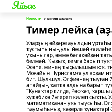
Яйыҡ
Новости
21 АПРЕЛЯ 2020, 05:40
Тимер лейка (аҙ
Уларҙың өйҙәре ауылдың уртаһын
ҡустыһының улы йәшәй ғаиләһе м
уҡынылар, әммә бәләкәйҙән ҡат
белмәй. Ҡыҙыҡ, кемгә барып туҡ
Әсәһе, минең ҡыҫылышым юҡ, ти
Моғайын Нурисламға ул ярҙам ит
бит. Шул-шул, Әлфиәнең тыуған 
апайҙың ҡапҡа алдына барып туҡ
“Ҡунаҡтар килде, Рәфҡәт, ҡаршы 
хужабикә йүгереп килеп сыҡты. 
математиканан уҡытыусыһы. Олоға
Һаумыһығыҙ, ҡәҙерле ҡунаҡтар! Әй