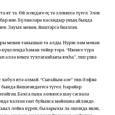
 ят та. Өй эсендәге еҫ тә элеккесә түгел. Элек
е бар ине. Бүлмәләрҙә ҡасандыр уның бында
юҡ. Зауыҡ менән, йәштәрсә биҙәлгән.
ры менән танышып та алды. Нурислам менән
ә күңелендә һаман төйөр тора. “Икенсе тура
улып әллә кемгә туҡтағанһығыҙ юҡһа”, тип үпкә
ис ҡабул итә алмай. “Сығайым әле” тип Әлфиә
 бында йәшәгәндәгесә түгел. Һарайҙар
гәйгән. Баҡса ғына элеккесә шау сәскәлә
ендә ҡалған ғәҙәт буйынса мөйөшкә әйләнде.
ыҙыл лейка күреп, быларҙыҡы ла ошонда икән,