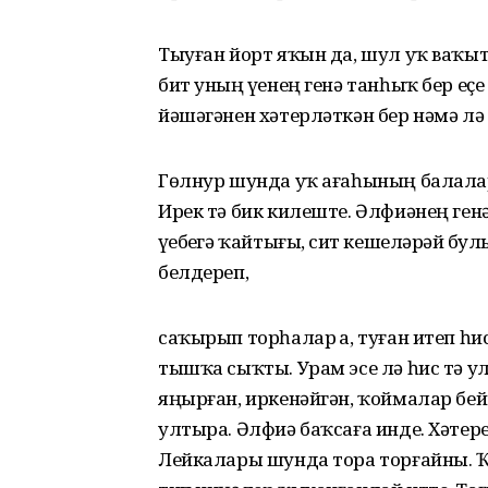
Тыуған йорт яҡын да, шул уҡ ваҡытта
бит уның үҙенең генә танһыҡ бер еҫ
йәшәгәнен хәтерләткән бер нәмә лә 
Гөлнур шунда уҡ ағаһының балала
Ирек тә бик килеште. Әлфиәнең ген
үҙебеҙгә ҡайтығыҙ, сит кешеләрҙәй б
белдереп,
саҡырып торһалар ҙа, туған итеп һ
тышҡа сыҡты. Урам эсе лә һис тә ул
яңырған, иркенәйгән, ҡоймалар бейе
ултыра. Әлфиә баҡсаға инде. Хәтер
Лейкалары шунда тора торғайны. Ҡ