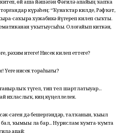
китеп, өй аша йәшәгән Фәғилә апайҙың ҡапҡа
торғандар күрәһең: “Ҡунаҡтар килде, Рәфҡәт,
саҡыра-саҡыра хужабикә йүгереп килеп сыҡты.
тематиканан уҡытыусыһы. Олоғайып киткән,
еҙ, рәхим итегеҙ! Нисек килеп еттегеҙ?
 Үҙегеҙ нисек тораһығыҙ?
танырлыҡ түгел, тип тел шартлатыуҙар...
ай ихласлыҡ, киң күңеллелек.
сәк-сәген дә бешергәндәр, талҡанын, ҡыҙыл
 бал, ҡымыҙы ла бар... Нурислам ҡумта-ҡумта
ғилә апай: