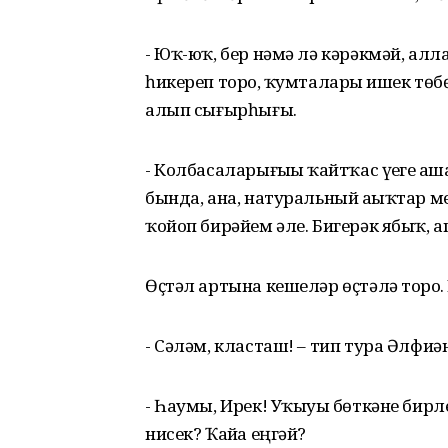
- Юҡ-юҡ, бер нәмә лә кәрәкмәй, алла
һикереп торҙо, ҡумталарҙы ишек төбө
алып сығырһығыҙ.
- Колбасаларығыҙҙы ҡайтҡас үҙегеҙ аш
бында, ана, натуральный аҙыҡтар м
ҡойоп бирәйем әле. Бигерәк ябыҡ, а
Өҫтәл артына кешеләр өҫтәлә торҙо. Б
- Сәләм, класташ! – тип тура Әлфиә
- Һаумы, Ирек! Уҡыуҙы бөткәне бирл
нисек? Ҡайҙа еңгәй?