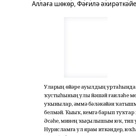
Аллаға шөкөр, Фәғилә әхирәткәйе
Уларҙың өйҙәре ауылдың уртаһында 
ҡустыһының улы йәшәй ғаиләһе менә
уҡынылар, әммә бәләкәйҙән ҡатышм
белмәй. Ҡыҙыҡ, кемгә барып туҡтар
Әсәһе, минең ҡыҫылышым юҡ, тип 
Нурисламға ул ярҙам иткәндер, юҡһ