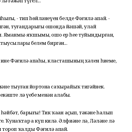
лә ғәжәп түгел...
йһығыҙ, - тип һөйләнеүен белде Фәғилә апай. -
нгән, туғандарығыҙ ошонда йәшәй, улай
. Яманмы-яҡшымы, ошо ер һеҙҙе туйындырған,
тыусылары белем биргән...
 ине Фәғилә апаһы, класташының хәлен һиҙҙеме,
лфиәне тыуған йортона саҡырайыҡ тигәйнек.
әште лә үҙебеҙ менән алабыҙ.
 һәйбәт, барығыҙ! Тик ҡаҙан аҫып, тәкәне һалып
. Ҡунаҡтар ҙа күп килә. Әлфиәне лә, Ләләне лә
ип тороп ҡалды Фәғилә апай.