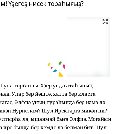
м! Үҙегеҙ нисек тораһығыҙ?
була торғайны. Хәҙер унда атаһының
н. Улар бер йәштә, хатта бер класта
ағас, Әлфиә уның тураһында бер нәмә лә
 икән Нурислам? Шул Иректәргә микән ни?
ултырһа ла, ышанмай быға Әлфиә. Моғайын
а ире бында бер кемде лә белмәй бит. Шул-