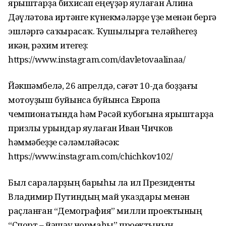
ярыштарҙа бихисап еңеүҙәр яулаған Алина
Дәүләтова иртәнге күнекмәләрҙе үҙе менән бергә
эшләргә саҡырасаҡ. Ҡушылырға теләйһегеҙ
икән, рәхим итегеҙ:
https://www.instagram.com/davletovaalinaa/
Йәкшәмбелә, 26 апрелдә, сәғәт 10-да боҙҙағы
мотоуҙыш буйынса буйынса Европа
чемпионатында һәм Рәсәй кубогына ярыштарҙа
призлы урындар яулаған Иван Чичков
һәммәбеҙҙе сәләмләйәсәк:
https://www.instagram.com/chichkov102/
Был сараларҙың барыһы ла ил Президенты
Владимир Путиндың май указдары менән
раҫланған “Демография” милли проектының
“Спорт – йәшәү нормаһы” проектының