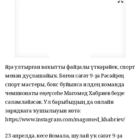
Өйҙә ултырған ваҡытты файҙалы үткәрәйек, спорт
менән дуҫлашайыҡ. Бөгөн сәғәт 9-ҙа Рәсәйҙең
спорт мастеры, бокс буйынса илдең команда
чемпионаты еңеүсеһе Магомед Хабриев беҙҙе
сәләмләйәсәк. Ул барыбыҙҙың да онлайн
зарядкаға ҡушылыуын көтә:
https://www.instagram.com/magomed_khabriev/
23 апрелдә, кесе йомала, шулай уҡ сәғәт 9-ҙа