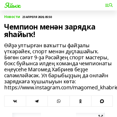
Яйыҡ
Новости
23 АПРЕЛЯ 2020, 05:50
Чемпион менән зарядка
яһайыҡ!
Өйҙә ултырған ваҡытты файҙалы
үткәрәйек, спорт менән дуҫлашайыҡ.
Бөгөн сәғәт 9-ҙа Рәсәйҙең спорт мастеры,
бокс буйынса илдең команда чемпионаты
еңеүсеһе Магомед Хабриев беҙҙе
сәләмләйәсәк. Ул барыбыҙҙың да онлайн
зарядкаға ҡушылыуын көтә:
https://www.instagram.com/magomed_khabrie