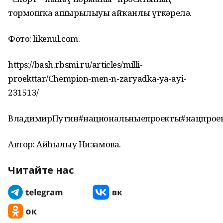
тормошҡа ашырылыуы айҡанлы үткәрелә.
Фото: likenul.com.
https://bash.rbsmi.ru/articles/milli-
proekttar/Chempion-men-n-zaryadka-ya-ayi-
231513/
ВладимирПутин#национальныепроекты#нацпроек
Автор: Айһылыу Низамова.
Читайте нас