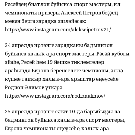
Рәсәйҙең биатлон буйынса спорт мастеры, ил
чемпионаты призеры Алексей Петров беҙҙең
менән бергә зарядка эшләйәсәк:
https://www.instagram.com/alekseipetrov21/
24 апрелдә иртәнге зарядканы бадминтон
буйынса халыҡ-ара спорт мастеры, Рәсәй кубогы
эйәһе, Рәсәй һәм 19 йәшкә тиклемгеләр
араһында Европа беренселеге чемпионы, әллә
күпме тапҡыр халыҡ-ара ярыштар еңеүсеһе
Родион Әлимов үткәрә:
https://www.instagram.com/rodionalimov/
25 апрелдә иртәнге сәғәт 10-да барыбыҙҙы ла
бадминтон буйынса халыҡ-ара спорт мастеры,
Европа чемпионаты еңеүсеһе, халыҡ-ара