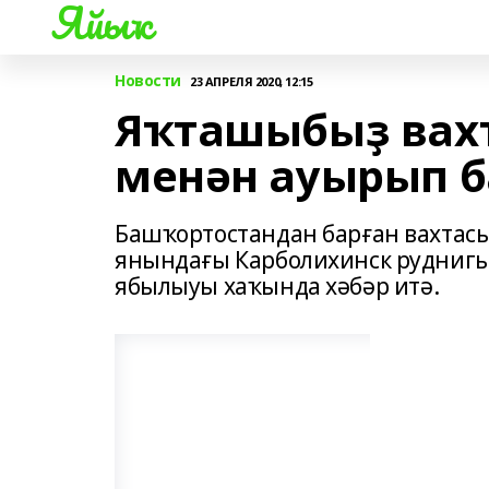
Яйыҡ
Новости
23 АПРЕЛЯ 2020, 12:15
Яҡташыбыҙ вахт
менән ауырып б
Башҡортостандан барған вахтас
янындағы Карболихинск руднигы
ябылыуы хаҡында хәбәр итә.