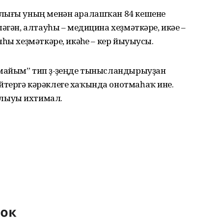
алығы уның менән аралашҡан 84 кешене
әгән, алтауһы – медицина хеҙмәткәре, икәүе –
һы хеҙмәткәре, икәүһе – кер йыуыусы.
айым” тип үҙ-үҙеңде тынысландырыуҙан
тергә кәрәклеге хаҡында онотмаһаҡ ине.
лыуы ихтимал.