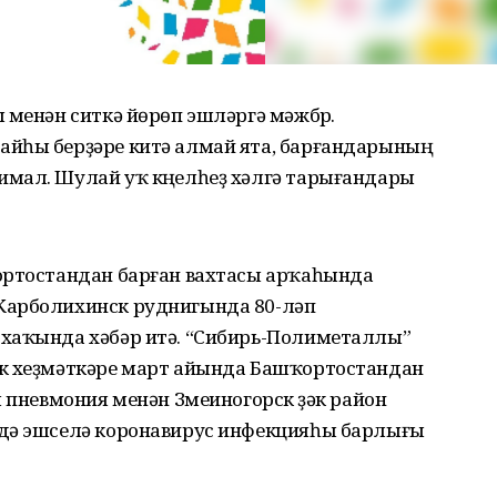
 менән ситкә йөрөп эшләргә мәжбүр.
айһы берҙәре китә алмай ята, барғандарының
мал. Шулай уҡ күңелһеҙ хәлгә тарығандары
ортостандан барған вахтасы арҡаһында
Карболихинск руднигында 80-ләп
 хаҡында хәбәр итә. “Сибирь-Полиметаллы”
ек хеҙмәткәре март айында Башҡортостандан
ы пневмония менән Змеиногорск үҙәк район
лдә эшселә коронавирус инфекцияһы барлығы