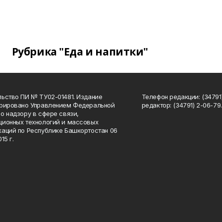
Рубрика "Еда и напитки"
ьство ПИ № ТУ02-01481. Издание
Телефон редакции: (34791
трировано Управлением Федеральной
редактор: (34791) 2-06-79. 
о надзору в сфере связи,
ионных технологий и массовых
аций по Республике Башкортостан 06
15 г.