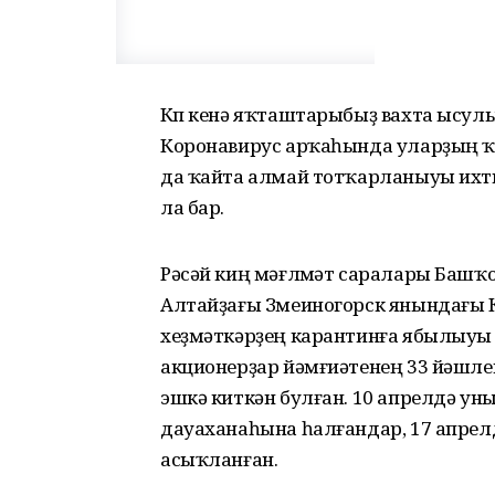
Күп кенә яҡташтарыбыҙ вахта ысулы
Коронавирус арҡаһында уларҙың ҡ
да ҡайта алмай тотҡарланыуы ихти
ла бар.
Рәсәй киң мәғлүмәт саралары Башҡ
Алтайҙағы Змеиногорск янындағы 
хеҙмәткәрҙең карантинға ябылыуы
акционерҙар йәмғиәтенең 33 йәшл
эшкә киткән булған. 10 апрелдә ун
дауаханаһына һалғандар, 17 апре
асыҡланған.