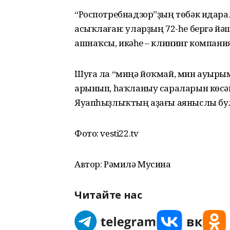
“Роспотребнадзор”ҙың төбәк идар
асыҡлаған: уларҙың 72-һе бергә йәш
ашнаҡсы, икәүһе – клининг компания
Шуға ла “миңә йоҡмай, мин ауырым
арынып, һаҡланыу сараларын көсәй
Яуапһыҙлыҡтың аҙағы аяныслы бу
Фото: vesti22.tv
Автор: Рәмилә Мусина
Читайте нас