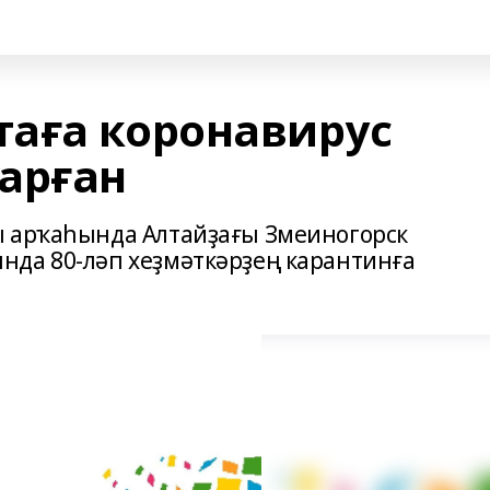
аға коронавирус
арған
ы арҡаһында Алтайҙағы Змеиногорск
нда 80-ләп хеҙмәткәрҙең карантинға