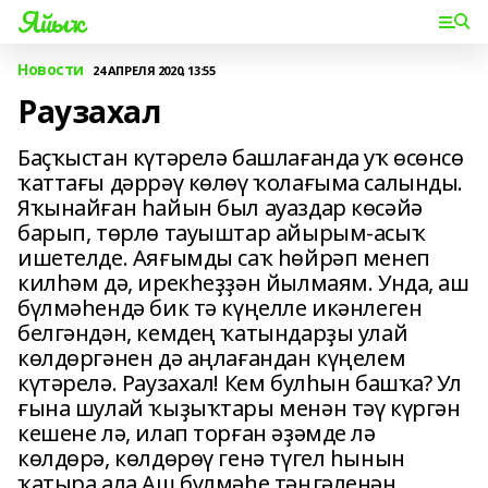
Яйыҡ
Новости
24 АПРЕЛЯ 2020, 13:55
Раузахал
Баҫҡыстан күтәрелә башлағанда уҡ өсөнсө
ҡаттағы дәррәү көлөү ҡолағыма салынды.
Яҡынайған һайын был ауаздар көсәйә
барып, төрлө тауыштар айырым-асыҡ
ишетелде. Аяғымды саҡ һөйрәп менеп
килһәм дә, ирекһеҙҙән йылмаям. Унда, аш
бүлмәһендә бик тә күңелле икәнлеген
белгәндән, кемдең ҡатындарҙы улай
көлдөргәнен дә аңлағандан күңелем
күтәрелә. Раузахал! Кем булһын башҡа? Ул
ғына шулай ҡыҙыҡтары менән тәү күргән
кешене лә, илап торған әҙәмде лә
көлдөрә, көлдөрөү генә түгел һынын
ҡатыра ала.Аш бүлмәһе тәңгәленән