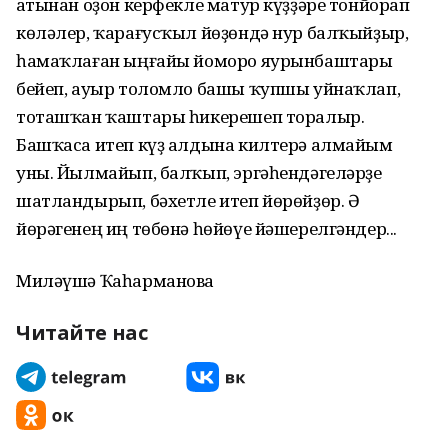
Миләүшә Ҡаһарманова
Читайте нас