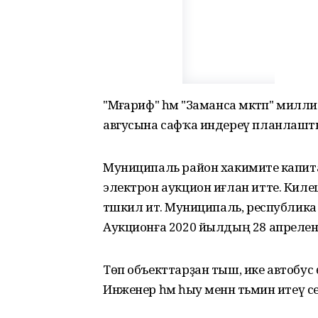
"Мәғариф" һәм "Заманса мәктәп" ми
авгусына сафҡа индереү планлашт
Муниципаль район хакимиәте капит
электрон аукцион иғлан итте. Кил
тәшкил итә. Муниципаль, республика
Аукционға 2020 йылдың 28 апреленд
Төп объекттарҙан тыш, ике автобус 
Инженер һәм һыу менән тәьмин итеү сел