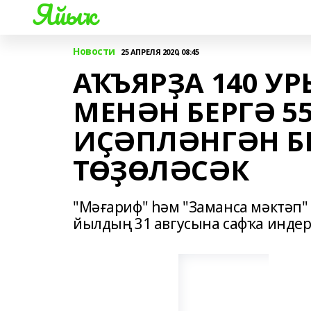
Яйыҡ
Новости
25 АПРЕЛЯ 2020, 08:45
АҠЪЯРҘА 140 У
МЕНӘН БЕРГӘ 5
ИҪӘПЛӘНГӘН Б
ТӨҘӨЛӘСӘК
"Мәғариф" һәм "Заманса мәктәп"
йылдың 31 авгусына сафҡа инде