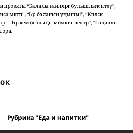
и проекты “Балалы ғаиләләргә булышлыҡ итеү”,
а мәктәп”, “Һәр баланың уңышы!”, “Киләсәк
”, “Һәр кем өсөн яңы мөмкинлектәр”, “Социаль
тора.
Рубрика "Еда и напитки"