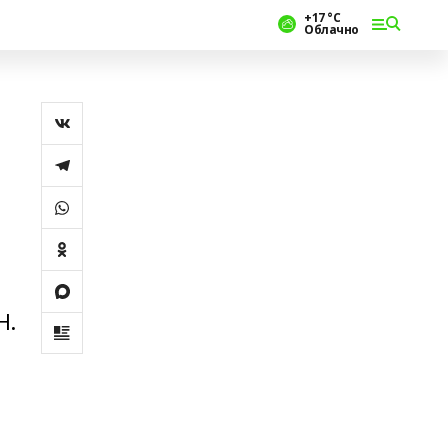
+17 °С
Облачно
Н.