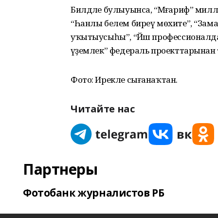
Билдәле булыуынса, “Мәғариф” милл
“Һанлы белем биреү мөхите”, “Заманс
уҡытыусыһы”, “Йәш профессионалдар
әүҙемлек” федераль проекттарынан 
Фото: Ирекле сығанаҡтан.
Читайте нас
Партнеры
Фотобанк журналистов РБ