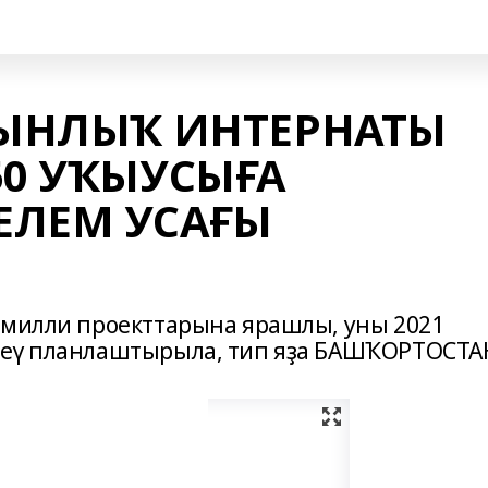
РЫНЛЫҠ ИНТЕРНАТЫ
50 УҠЫУСЫҒА
ЕЛЕМ УСАҒЫ
 милли проекттарына ярашлы, уны 2021
реү планлаштырыла, тип яҙа БАШҠОРТОСТА