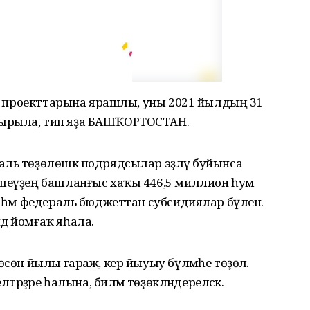
лли проекттарына ярашлы, уны 2021 йылдың 31
ырыла, тип яҙа БАШҠОРТОСТАН.
аль төҙөлөшкә подрядсылар эҙләү буйынса
ешеүҙең башланғыс хаҡы 446,5 миллион һум
 һәм федераль бюджеттан субсидиялар бүленә.
ә йомғаҡ яһала.
өсөн йылы гараж, кер йыуыу бүлмәһе төҙөлә.
тәрҙәре һалына, биләмә төҙөкләндереләсәк.