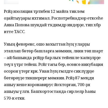
Рәсәйҙә изоляция тәртибен 12 майға тиклем
оҙайтыуҙары ихтимал. Роспотребнадзор етәксеһе
Анна Попова шундай тәҡдимдәр индерҙе, тип хәбәр
итте ТАСС.
Уның фекеренсә, ошо ваҡыттан һуң уларҙы
этаплап бөтөрә башларға мөмкин, ләкин төп шарт
– ай башында рәсәйҙәр барлыҡ тейешле ҡағиҙәләрҙе
теүәл үтәргә тейеш. Рәсәйгә тағы бер, өсөнсө инкубация
осорон үтергә кәрәк. Унан һуң ғәмәлдәге сикләүҙәрҙе
бөтөрөүҙе тикшерергә мөмкин. Рәсәйҙә 87 меңдән
ашыу кеше коронавирус йоҡторған, 700-ҙән
ашыуы үлгән. Башҡортостанда сирлеләр һаны
570-кә еткән.