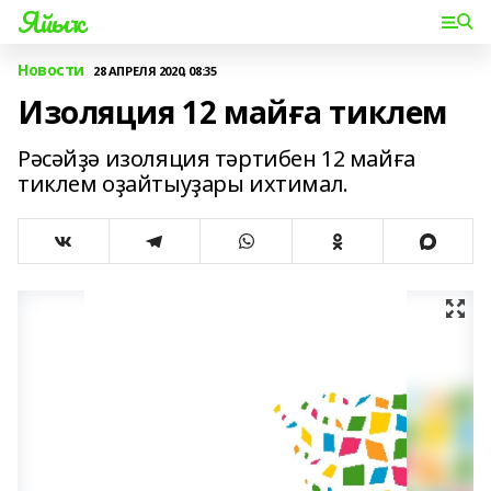
Яйыҡ
Новости
28 АПРЕЛЯ 2020, 08:35
Изоляция 12 майға тиклем
Рәсәйҙә изоляция тәртибен 12 майға
тиклем оҙайтыуҙары ихтимал.