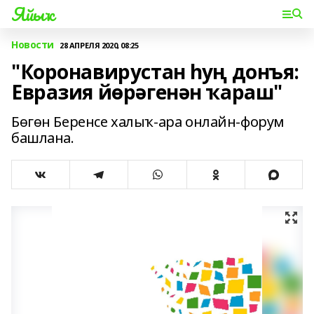
Яйыҡ
Новости
28 АПРЕЛЯ 2020, 08:25
"Коронавирустан һуң донъя:
Евразия йөрәгенән ҡараш"
Бөгөн Беренсе халыҡ-ара онлайн-форум
башлана.