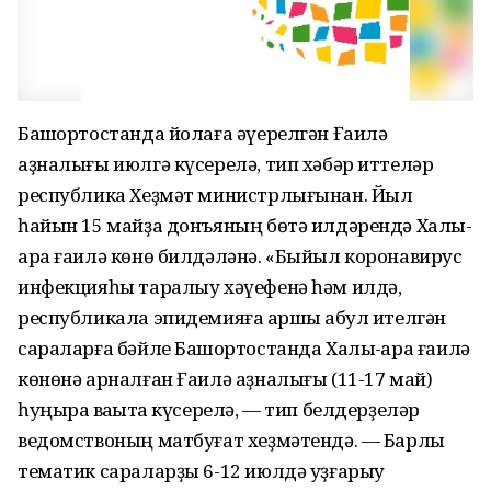
Башҡортостанда йолаға әүерелгән Ғаилә
аҙналығы июлгә күсерелә, тип хәбәр иттеләр
республика Хеҙмәт министрлығынан. Йыл
һайын 15 майҙа донъяның бөтә илдәрендә Халыҡ-
ара ғаилә көнө билдәләнә. «Быйыл коронавирус
инфекцияһы таралыу хәүефенә һәм илдә,
республикала эпидемияға ҡаршы ҡабул ителгән
сараларға бәйле Башҡортостанда Халыҡ-ара ғаилә
көнөнә арналған Ғаилә аҙналығы (11-17 май)
һуңыраҡ ваҡытҡа күсерелә, — тип белдерҙеләр
ведомствоның матбуғат хеҙмәтендә. — Барлыҡ
тематик сараларҙы 6-12 июлдә уҙғарыу