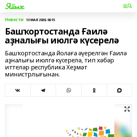
Яйыҡ
Новости
13 МАЯ 2020, 06:15
Башҡортостанда Ғаилә
аҙналығы июлгә күсерелә
Башҡортостанда йолаға әүерелгән Ғаилә
аҙналығы июлгә күсерелә, тип хәбәр
иттеләр республика Хеҙмәт
министрлығынан.