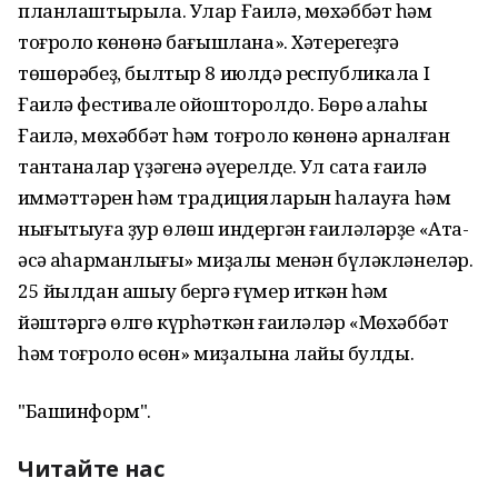
планлаштырыла. Улар Ғаилә, мөхәббәт һәм
тоғролоҡ көнөнә бағышлана». Хәтерегеҙгә
төшөрәбеҙ, былтыр 8 июлдә республикала I
Ғаилә фестивале ойошторолдо. Бөрө ҡалаһы
Ғаилә, мөхәббәт һәм тоғролоҡ көнөнә арналған
тантаналар үҙәгенә әүерелде. Ул саҡта ғаилә
ҡиммәттәрен һәм традицияларын һаҡлауға һәм
нығытыуға ҙур өлөш индергән ғаиләләрҙе «Ата-
әсә ҡаһарманлығы» миҙалы менән бүләкләнеләр.
25 йылдан ашыу бергә ғүмер иткән һәм
йәштәргә өлгө күрһәткән ғаиләләр «Мөхәббәт
һәм тоғролоҡ өсөн» миҙалына лайыҡ булды.
"Башинформ".
Читайте нас