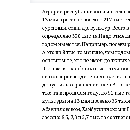
Аграрии республики активно сеют 
13 мая в регионе посеяно 217 тыс. г
сурепицы, сои и др. культур. Всего
определено 358 тыс. га.Надо отмет
годом имеются. Например, посевы ра
А это на 8 тыс. га меньше, чем годо
основном те, кто не имел должных 
Все помнят конфликтные ситуации с
сельхозпроизводители допустили п
допустили отравление пчел.В то же
тыс. га в прошлом году, до 51 тыс. 
культуры на 13 мая посеяно 36 тысяч
Абзелиловском, Хайбуллинском и Б
засеяно 9,5, 7,3 и 2,7 тыс. га соответ