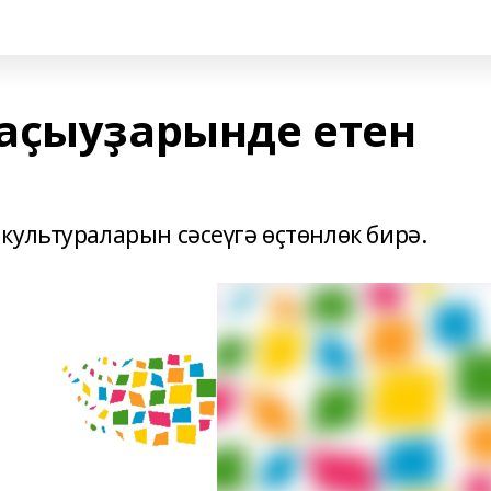
аҫыуҙарынде етен
культураларын сәсеүгә өҫтөнлөк бирә.