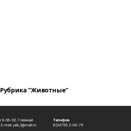
Рубрика "Животные"
) 6-06-92. Главный
Телефон
Е-mаil: jaik_1@mail.ru
8(34791) 2-06-79