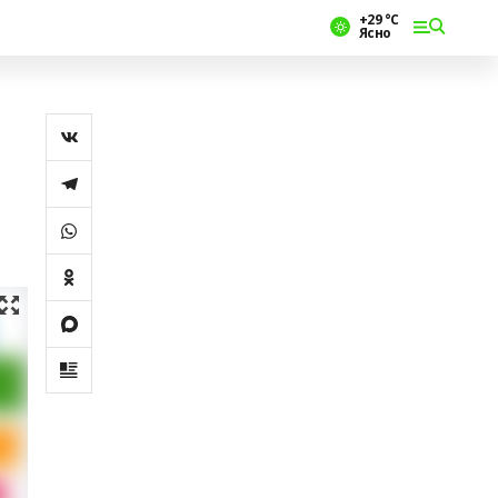
+29 °С
Ясно