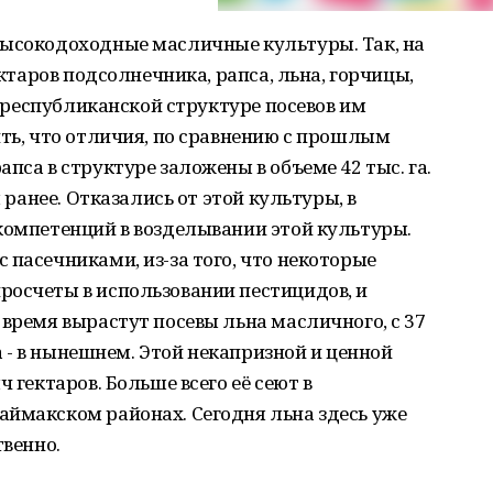
высокодоходные масличные культуры. Так, на
ектаров подсолнечника, рапса, льна, горчицы,
 в республиканской структуре посевов им
ить, что отличия, по сравнению с прошлым
пса в структуре заложены в объеме 42 тыс. га.
м ранее. Отказались от этой культуры, в
компетенций в возделывании этой культуры.
 пасечниками, из-за того, что некоторые
росчеты в использовании пестицидов, и
 время вырастут посевы льна масличного, с 37
га - в нынешнем. Этой некапризной и ценной
 гектаров. Больше всего её сеют в
аймакском районах. Сегодня льна здесь уже
ственно.