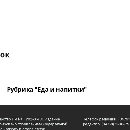
Рубрика "Еда и напитки"
ьство ПИ № ТУ02-01481. Издание
Телефон редакции: (34791
трировано Управлением Федеральной
редактор: (34791) 2-06-79. 
о надзору в сфере связи,