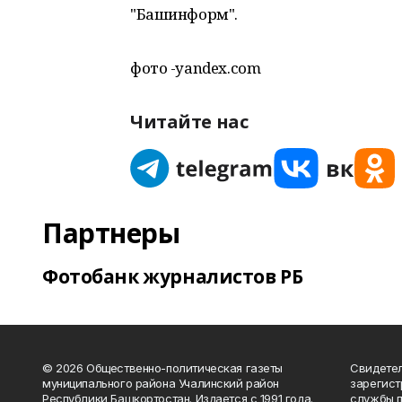
"Башинформ".
фото -yandex.com
Читайте нас
Партнеры
Фотобанк журналистов РБ
© 2026 Общественно-политическая газеты
Свидетел
муниципального района Учалинский район
зарегис
Республики Башкортостан. Издается с 1991 года.
службы п