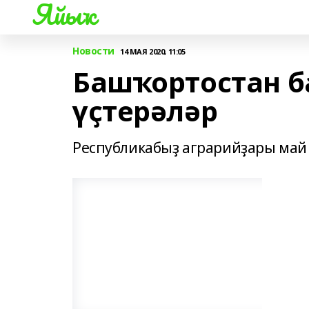
Яйыҡ
Новости
14 МАЯ 2020, 11:05
Башҡортостан б
үҫтерәләр
Республикабыҙ аграрийҙары май 