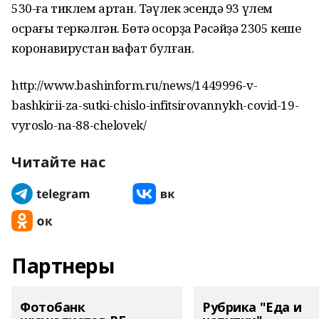
530-ға тиклем артҡан. Тәүлек эсендә 93 үлем
осрағы теркәлгән. Бөтә осорҙа Рәсәйҙә 2305 кеше
коронавирустан вафат булған.
http://www.bashinform.ru/news/1449996-v-
bashkirii-za-sutki-chislo-infitsirovannykh-covid-19-
vyroslo-na-88-chelovek/
Читайте нас
Партнеры
Фотобанк
Рубрика "Еда и