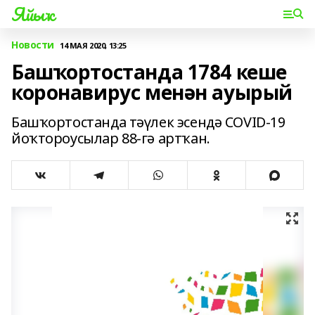
Яйыҡ
Новости
14 МАЯ 2020, 13:25
Башҡортостанда 1784 кеше
коронавирус менән ауырый
Башҡортостанда тәүлек эсендә COVID-19
йоҡтороусылар 88-гә артҡан.