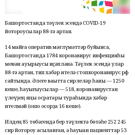
Башҡортостанда тәүлек эсендә COVID-19
йоҡтороусылар 88-гә артҡан.
14 майға оператив мәғлүмәттәр буйынса,
Башҡортостанда 1784 коронавирус инфекцияһы
менән ауырыусы иҫәпләнә. Тәүлек эсендә улар
88-гә артҡан, тип хәбәр ителә стопкоронавирус.рф
сайтында. Әлеге ваҡытта сирлеләр һаны — 1250
кеше, һауығыусылар — 518, коронавирустан
үлеүҙең яңы осраҡтары тураһында хәбәр
ителмәй (ошо осорҙа 16 кеше).
Илдең 85 төбәгендә бер тәүлектә бөтәһе 252 245
сир йоҡтороу асыҡланған, ә һауыҡҡан пациенттар 53