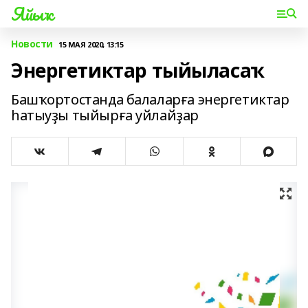
Яйыҡ
Новости
15 МАЯ 2020, 13:15
Энергетиктар тыйыласаҡ
Башҡортостанда балаларға энергетиктар
һатыуҙы тыйырға уйлайҙар