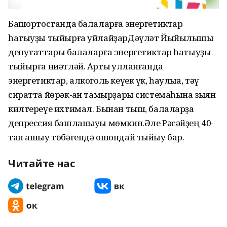
Башҡортостанда балаларға энергетиктар
һатыуҙы тыйырға уйлайҙарДәүләт Йыйылышы
депутаттары балаларға энергетиктар һатыуҙы
тыйырға ниәтләй. Артыҡ ҡулланғанда
энергетиктар, алкоголь кеүек үк, һаулыҡҡа, тәү
сиратта йөрәк-ҡан тамырҙары системаһына зыян
килтереүе ихтимал. Бынан тыш, балаларҙа
депрессия башланыуы мөмкин.Әле Рәсәйҙең 40-
тан ашыу төбәгендә ошондай тыйыу бар.
Читайте нас