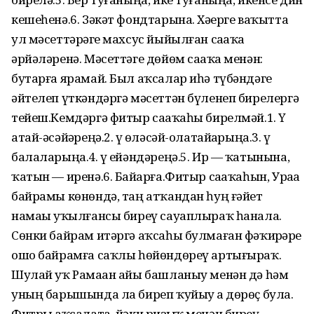
кешеһенә.6. Зәкәт фондтарына. Хәҙерге ваҡытта
ул мәсеттәрҙәге махсус йыйылған саҙаҡа
әрйәләренә. Мәсеттәге дөйөм саҙаҡа менән:
бутарға ярамай. Был аҡсалар иһә түбәндәге
әйтелеп үткәндәргә мәсеттән бүленеп бирелергә
тейеш.Кемдәргә фитыр саҙаҡаһы бирелмәй.1. Үҙ
атай-әсәйҙәреңә.2. үҙ өләсәй-олатайҙарыңа.3. үҙ
балаларыңа.4. үҙ ейәндәреңә.5. Ир — ҡатынына,
ҡатын — иренә.6. Байҙарға.Фитыр саҙаҡаһын, Ураҙа
байрамы көнөндә, таң атҡандан һуң ғәйет
намаҙы уҡылғансы биреү сауаплыраҡ һанала.
Сөнки байрам итәргә аҡсаһы булмаған фәҡирҙәрҙе
ошо байрамға саҡлы һөйөндөреү артығыраҡ.
Шулай уҡ Рамаҙан айы башланыу менән дә һәм
уның барышында ла биреп ҡуйыу ҙа дөрөҫ була.
Фитрҙы аҡсалата, йәки ризыҡ менән биреү