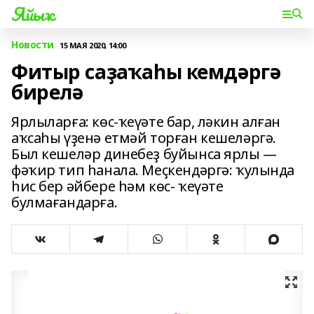
Яйыҡ
Новости
15 МАЯ 2020, 14:00
Фитыр саҙаҡаһы кемдәргә
бирелә
Ярлыларға: көс-ҡеүәте бар, ләкин алған
аҡсаһы үҙенә етмәй торған кешеләргә.
Был кешеләр динебеҙ буйынса ярлы —
фәҡир тип һанала. Меҫкендәргә: ҡулында
һис бер әйбере һәм көс- ҡеүәте
булмағандарға.