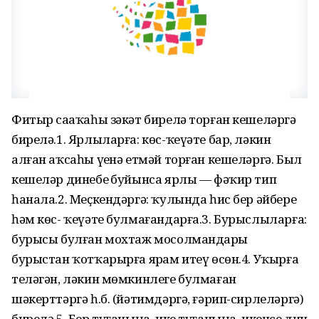
Фитыр саҙаҡаһы зәкәт бирелә торған кешеләргә
бирелә.1. Ярлыларға: көс-ҡеүәте бар, ләкин
алған аҡсаһы үҙенә етмәй торған кешеләргә. Был
кешеләр динебеҙ буйынса ярлы — фәҡир тип
һанала.2. Меҫкендәргә: ҡулында һис бер әйбере
һәм көс- ҡеүәте булмағандарға.3. Бурыслыларға:
бурысы булған мохтаж мосолмандарҙы
бурыстан ҡотҡарырға ярҙам итеү өсөн.4. Уҡырға
теләгән, ләкин мөмкинлеге булмаған
шәкерттәргә һ.б. (йәтимдәргә, ғәрип-сирлеләргә)
бирелә.5. Бер туғаныңа, ике туғаныңа, икенсе дин