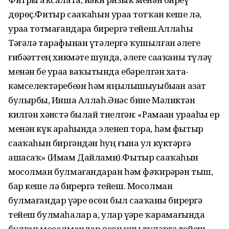
дөрөҫ.Фитыр саҙаҡаһын ураҙа тотҡан кеше лә,
ураҙа тотмағандарҙа бирергә тейеш.Аллаһы
Тәғәлә тарафынан үтәлергә ҡушылған әлеге
ғибәҙәттең хикмәте шунда, әлеге саҙаҡаны түләү
менән беҙ ураҙа ваҡытында ебәрелгән хата-
кәмселектәребеҙҙән һәм яңылышыуыбыҙҙан азат
булырбыҙ, Инша Аллаһ.Әнәс бине Мәликтән
килгән хәҙистә былай тиелгән: «Рамаҙан ураҙаһы ер
менән күк араһында эленеп тора, һәм фытыр
саҙаҡаһын биргәндән һуң ғына ул күктәргә
ашасаҡ» (Имам Дайлами).Фытыр саҙаҡаһын
мосолман булмағандарҙан һәм фәҡирҙәрҙән тыш,
бар кеше лә бирергә тейеш. Мосолман
булмағандар үҙҙәре өсөн был саҙаҡаны бирергә
тейеш булмаһалар ҙа, улар үҙҙәре ҡарамағында
булған мосолмандар өсөн уны түләргә тейеш.