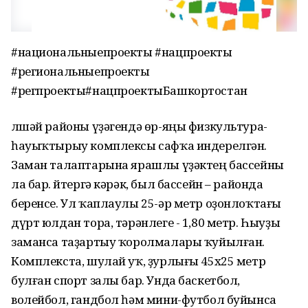
#национальныепроекты #нацпроекты
#региональныепроекты
#регпроекты#нацпроектыБашкортостан
Әлшәй районы үҙәгендә өр-яңы физкультура-
һауыҡтырыу комплексы сафҡа индерелгән.
Заман талаптарына ярашлы үҙәктең бассейны
ла бар. Әйтергә кәрәк, был бассейн – районда
беренсе. Ул ҡаплаулы 25-әр метр оҙонлоҡтағы
дүрт юлдан тора, тәрәнлеге - 1,80 метр. Һыуҙы
заманса таҙартыу ҡоролмалары ҡуйылған.
Комплекста, шулай уҡ, ҙурлығы 45х25 метр
булған спорт залы бар. Унда баскетбол,
волейбол, гандбол һәм мини-футбол буйынса