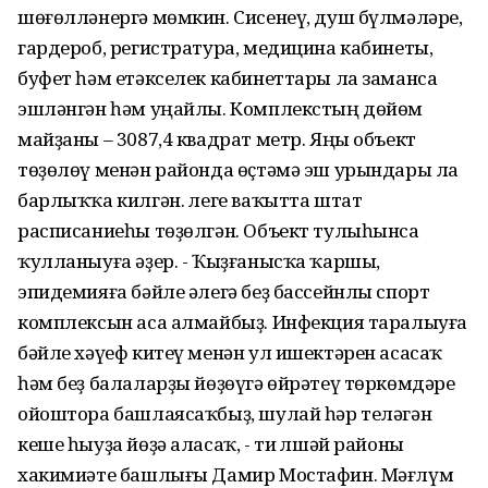
шөғөлләнергә мөмкин. Сисенеү, душ бүлмәләре,
гардероб, регистратура, медицина кабинеты,
буфет һәм етәкселек кабинеттары ла заманса
эшләнгән һәм уңайлы. Комплекстың дөйөм
майҙаны – 3087,4 квадрат метр. Яңы объект
төҙөлөү менән районда өҫтәмә эш урындары ла
барлыҡҡа килгән. Әлеге ваҡытта штат
расписаниеһы төҙөлгән. Объект тулыһынса
ҡулланыуға әҙер. - Ҡыҙғанысҡа ҡаршы,
эпидемияға бәйле әлегә беҙ бассейнлы спорт
комплексын аса алмайбыҙ. Инфекция таралыуға
бәйле хәүеф китеү менән ул ишектәрен асасаҡ
һәм беҙ балаларҙы йөҙөүгә өйрәтеү төркөмдәре
ойоштора башлаясаҡбыҙ, шулай һәр теләгән
кеше һыуҙа йөҙә аласаҡ, - ти Әлшәй районы
хакимиәте башлығы Дамир Мостафин. Мәғлүм