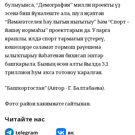
булыуынса, “Демография” милли проекты үҙ
эсенә биш йүнәлеште ала, шул иҫәптән
“Йәмәғәтселек һаулығын нығытыу” һәм “Спорт –
йәшәү нормаһы” проекттарын да. Уларға
ярашлы, илдә спорт тармағын үҫтереү,
кешеләрҙе сәләмәт тормош рәүешенә
ылыҡтырыу йәһәтенән бихисап эштәр
башҡарыла. Бының өсөн алты йылда 3,1
триллион һум аҡса тотоноу ҡаралған.
"Башҡортостан" (Автор - Г. Балтабаева).
Фото: район хакимиәте сайтынан.
Читайте нас