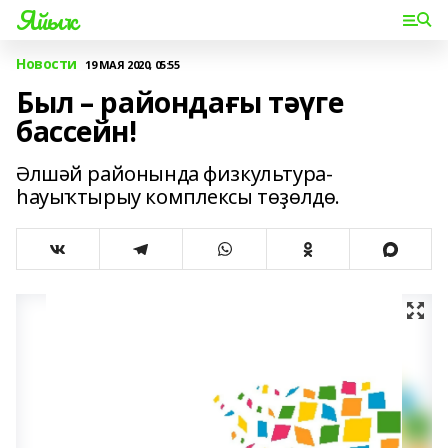
Яйыҡ
Новости
19 МАЯ 2020, 05:55
Был – райондағы тәүге
бассейн!
Әлшәй районында физкультура-
һауыҡтырыу комплексы төҙөлдө.