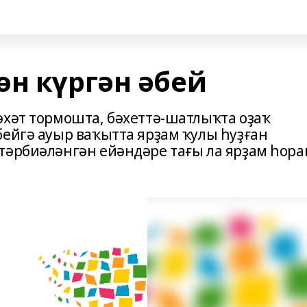
өн күргән әбей
әхәт тормошта, бәхеттә-шатлыҡта оҙаҡ
бейгә ауыр ваҡытта ярҙам ҡулы һуҙған
тәрбиәләнгән ейәндәре тағы ла ярҙам һора