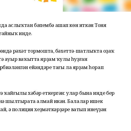
да аслыҡтан бәпембә ашап көн иткән Тоня
ғайныҡ инде.
нөндә рәхәт тормошта, бәхеттә-шатлыҡта оҙаҡ
гә ауыр ваҡытта ярҙам ҡулы һуҙған
рбиәләнгән ейәндәре тағы ла ярҙам һорап
ә ҡайғылы хәбәр еткергән: улар бына инде бер
йенә шылтырата алмай икән. Балалар ишек
май, ә полиция хеҙмәткәрҙәре ватып инеүҙән