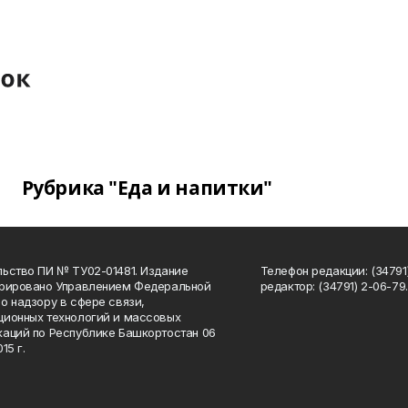
Рубрика "Еда и напитки"
ьство ПИ № ТУ02-01481. Издание
Телефон редакции: (34791
трировано Управлением Федеральной
редактор: (34791) 2-06-79. 
о надзору в сфере связи,
ионных технологий и массовых
аций по Республике Башкортостан 06
15 г.