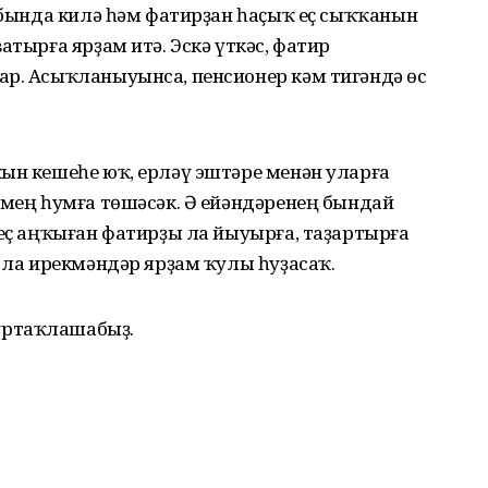
а бында килә һәм фатирҙан һаҫыҡ еҫ сыҡҡанын
атырға ярҙам итә. Эскә үткәс, фатир
ар. Асыҡланыуынса, пенсионер кәм тигәндә өс
ын кешеһе юҡ, ерләү эштәре менән уларға
 мең һумға төшәсәк. Ә ейәндәренең бындай
 еҫ аңҡыған фатирҙы ла йыуырға, таҙартырға
ы ла ирекмәндәр ярҙам ҡулы һуҙасаҡ.
уртаҡлашабыҙ.