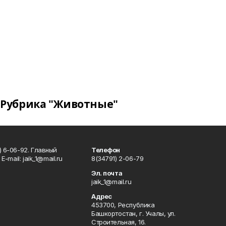
Рубрика "Животные"
) 6-06-92. Главный
Телефон
Е-mаil: jaik_1@mail.ru
8(34791) 2-06-79
Эл. почта
jaik_1@mail.ru
Адрес
453700, Республика
Башкортостан, г. Учалы, ул.
Строительная, 16.