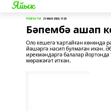
Яйыҡ
Новости
21 МАЯ 2020, 11:25
Бәпембә ашап к
Оло кешегә ҡартайған көнөндә р
йәшәргә насип булмаған икән. Ә
ирекмәндәргә балалар йортонда 
мөрәжәғәт иткән.