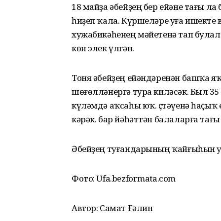
18 майҙа әбейҙең бер ейәне тағы л
һиҙеп ҡала. Күршеләре уға ишекте в
хужабикәһенең мәйетенә тап булал
көн элек үлгән.
Тоня әбейҙең ейәндәренән башҡа яҡ
шөғөлләнергә тура киләсәк. Был 35
күләмдә аҡсаһы юҡ. Өҫтәүенә һаҫыҡ
кәрәк. бар йәһәттән балаларға тағ
Әбейҙең туғандарының ҡайғыһын 
Фото: Ufa.bezformata.com
Автор: Самат Ғәлин