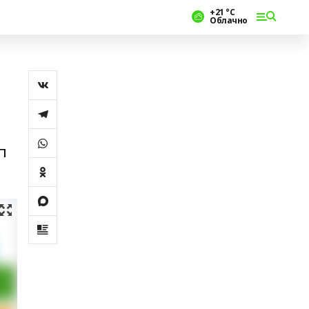
+21 °С
Облачно
п