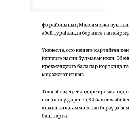
Өфө районының Максимовка ауылын
әбей тураһында бер нисә тапҡыр яҙ
Үкенесле, оло кешегә ҡартайған кө
йәшәргә насип булмаған икән. Әбей
ирекмәндәргә балалар йортонда тә
мөрәжәғәт иткән.
Тоня әбейҙең ейәндәре ирекмәндәрг
нисә көн үҙҙәренең 84 йәшлек әбе
янына килә, әммә эстән берәү ҙә ас
баш тарта.