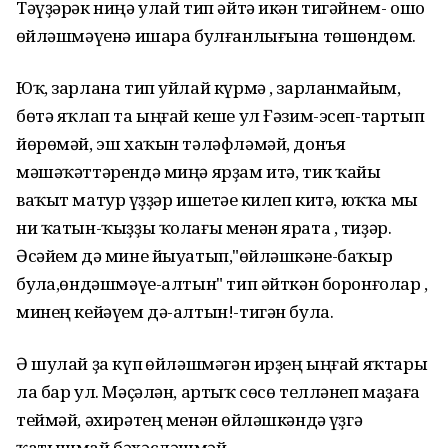
Тәүҙәрәк ниңә улай тип әйтә икән тигәйнем- ошо
һөйләшмәүенә ишара булғанлығына төшөндөм.
Юҡ, зарлана тип уйлай күрмә , зарланмайым,
бөтә яҡлап та ыңғай кеше ул Ғәзим-эсеп-тартып
йөрөмәй, эш хаҡын тәләфләмәй, донъя
мәшәҡәттәрендә миңә ярҙам итә, тик ҡайһы
ваҡыт матур һүҙҙәр ишетәһе килеп китә, юҡҡа мы
ни ҡатын-ҡыҙҙы ҡолағы менән ярата , тиҙәр.
Әсәйем дә мине йыуатып,"һөйләшкәне-баҡыр
булһа,өндәшмәүе-алтын" тип әйткән боронғолар ,
минең кейәүем дә-алтын!-тигән була.
Ә шулай ҙа күп һөйләшмәгән ирҙең ыңғай яҡтары
ла бар ул. Мәҫәлән, артыҡ сөсө телләнеп маҙаға
теймәй, әхирәтең менән һөйләшкәндә һүҙгә
ҡатышмай,бәхәсләшмәй...