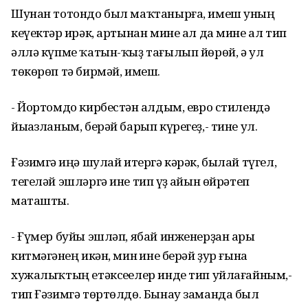
Шунан тотондо был маҡтанырға, имеш уның
кеүектәр һирәк, артынан мине ал да мине ал тип
әллә күпме ҡатын-ҡыҙ тағылып йөрөй, ә ул
төкөрөп тә бирмәй, имеш.
- Йортомдо кирбестән һалдым, евро стилендә
йыһазланым, берәй барып күрегеҙ,- тине ул.
Ғәзимгә һиңә шулай итергә кәрәк, былай түгел,
тегеләй эшләргә ине тип һүҙ һайын өйрәтеп
маташты.
- Ғүмер буйы эшләп, ябай инженерҙан ары
китмәгәнһең икән, мин һине берәй ҙур ғына
хужалыҡтың етәксеһелер инде тип уйлағайным,-
тип Ғәзимгә төртөлдө. Бынау заманда был