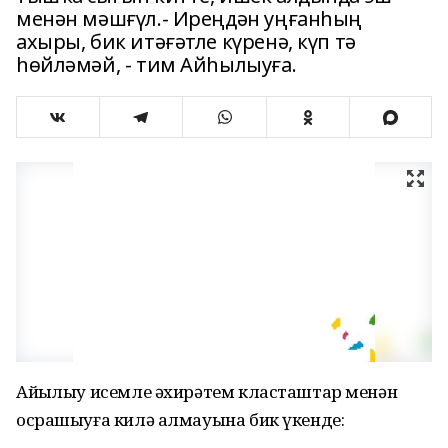
менән мәшғүл.- Иреңдән уңғанһың
ахыры, бик итәғәтле күренә, күп тә
һөйләмәй, - тим Айһылыуға.
Айһылыу исемле әхирәтем класташтар менән
осрашыуға килә алмауына бик үкенде: