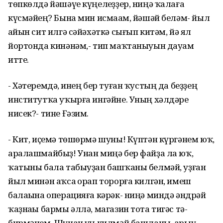
төпкөлдә йәшәүе күңелһеҙҙер, ниңә ҡалаға
күсмәйһең? Бына мин исмаһам, йәшәй беләм- йыл
һайын сит илгә сәйәхәткә сығып китәм, йә ял
йортонда кинәнәм,- тип маҡтаныуын дауам
итте.
- Хәтеремдә, һинең бер туған ҡустың да беҙҙең
институтҡа уҡырға ингәйне. Уның хәлдәре
нисек?- тине Ғәзим.
- Кит, иҫемә төшөрмә шуны! Күптән күргәнем юҡ,
аралашмайбыҙ! Унан миңә бер файҙа ла юҡ,
ҡатыны бала табыуҙан башҡаны белмәй, уҙған
йыл минән аҡса һорап торорға килгән, имеш
балаһына операцияға кәрәк- ниңә миндә әндрәй
ҡаҙнаһы бармы әллә, магазин тота тигәс тә-
бирмәнем. Шунан һуң килмәй башланы, арыу