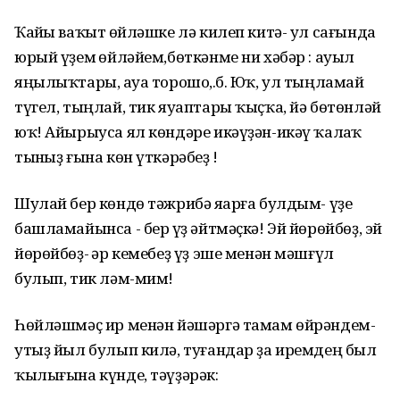
Ҡайһы ваҡыт һөйләшке лә килеп китә- ул сағында
юрый үҙем һөйләйем,бөткәнме ни хәбәр : ауыл
яңылыҡтары, һауа торошо,һ.б. Юҡ, ул тыңламай
түгел, тыңлай, тик яуаптары ҡыҫҡа, йә бөтөнләй
юҡ! Айырыуса ял көндәре икәүҙән-икәү ҡалһаҡ
тынһыҙ ғына көн үткәрәбеҙ !
Шулай бер көндө тәжрибә яһарға булдым- үҙе
башламайынса - бер һүҙ әйтмәҫкә! Эй йөрөйбөҙ, эй
йөрөйбөҙ- һәр кемебеҙ үҙ эше менән мәшғүл
булып, тик ләм-мим!
Һөйләшмәҫ ир менән йәшәргә тамам өйрәндем-
утыҙ йыл булып килә, туғандар ҙа иремдең был
ҡылығына күнде, тәүҙәрәк: