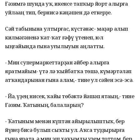
Ғәзимгә шунда уҡ, икенсе тапҡыр йорт һалырға
уйлаһаң тип, бернисә кәңәшен дә еткерҙе.
Сәй табынына ултырғас, күстәнәс- маҙар алып
килмәгәненә ҡат-ҡат ғәфү үтенеп, юл
ыңғайында ғына һуғылыуын аңлатты.
- Мин супермаркеттарҙан әйбер алырға
яратмайым- үтә лә ҡыйбатҡа төшә, күмәртәләп
һатҡандарынан ғына алам,- тине ул сәйен эсә-эсә.
- Йә, үҙең нисек, ҡайһы төбәктә йәшәп ятаһың,- тине
Ғәзим. Ҡатының, балаларың?
- Ҡатыным менән күптән айырылыштыҡ, бер
йүнһеҙ бисә булып сыҡты ул. Аҡса туҙҙырырға
ғына ярата, ә мин эш хаҡымды үҙем тоттом, бер