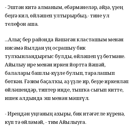
- Эштән китә алманым, ебәрмәнеләр, әйҙә, үҙең
беҙгә кил, һөйләшеп ултырырбыҙ,- тине ул
телефон аша.
...Алыҫ бер районда йәшәгән класташым менән
нисәмә йылдан һуң осрашыу бик
тулҡынландырғыс булды, һөйләшеп һүҙ бөтмәне.
Айһылыу ире менән иркен йортта йәшәй,
балалары башлы-күҙле булып, таралашып
бөткән. Ғәзим баҫалҡы, аҙ һүҙле ир, беҙҙе иркенләп
һөйләшһендәр, типтер инде, тышҡа сығып китте,
ишек алдында эш менән мәшғүл.
- Иреңдән уңғанһың ахыры, бик итәғәтле күренә,
күп тә һөйләмәй, - тим Айһылыуға.