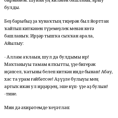
булды.
Беҙ барыбыҙ ҙа ҡунаҡтың тиҙерәк был йорттан
ҡайтып киткәнен түҙемһеҙлек менән көтә
башланыҡ. Ирҙәр тышҡа сыҡҡан арала,
Айһылыу:
- Аллам һаҡлаһын, шул да булдымы ир!
Маҡтаныуы тамам ялҡытты, үҙе бигерәк
иҫәпсел, ҡатыны белеп киткән инде бынан! Абау,
хас та урам ғәйбәтсеһе! Аҙ һүҙле булыуы мең
артыҡ икән ул ирҙәрҙең, эше күп- һүҙе аҙ булһын!
-тине.
Мин дә әхирәтемде ҡеүәтләп: