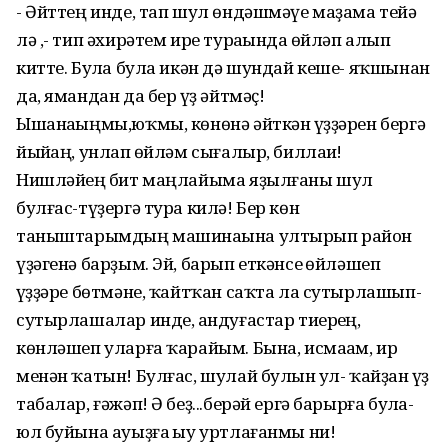
- Әйттең инде, тап шул өндәшмәүе маҙама тейә
лә ,- тип әхирәтем ире тураһында һөйләп алып
китте. Булһа була икән дә шундай кеше- яҡшынан
да, ямандан да бер һүҙ әйтмәҫ!
Ышанаһыңмы,юҡмы, көнөнә әйткән һүҙҙәрен бергә
йыйһаң, унлап һөйләм сығалыр, биллаһи!
Нишләйһең бит маңлайыма яҙылғаны шул
булғас-түҙергә тура килә! Бер көн
таныштарымдың машинаһына ултырып район
үҙәгенә барҙым. Эй, барып еткәнсе һөйләшеп
һүҙҙәре бөтмәне, ҡайтҡан саҡта ла сутырлашып-
сутырлашалар инде, һандуғастар тиерһең,
көнләшеп уларға ҡарайым. Бына, исмаһам, ир
менән ҡатын! Булғас, шулай булһын ул- ҡайҙан һүҙ
табалар, ғәжәп! Ә беҙ...берәй ергә барырға булһа-
юл буйына ауыҙға һыу уртлағанмы ни!