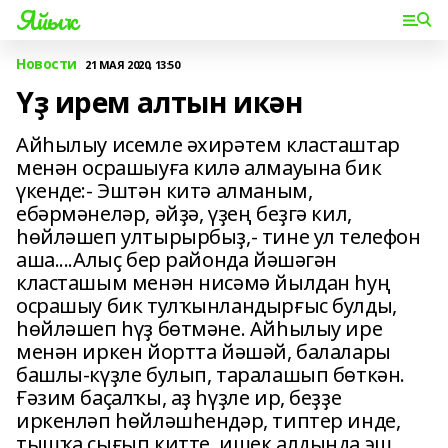
Яйыҡ
Новости
21 МАЯ 2020, 13:50
Үҙ ирем алтын икән
Айһылыу исемле әхирәтем класташтар
менән осрашыуға килә алмауына бик
үкенде:- Эштән китә алманым,
ебәрмәнеләр, әйҙә, үҙең беҙгә кил,
һөйләшеп ултырырбыҙ,- тине ул телефон
аша....Алыҫ бер районда йәшәгән
класташым менән нисәмә йылдан һуң
осрашыу бик тулҡынландырғыс булды,
һөйләшеп һүҙ бөтмәне. Айһылыу ире
менән иркен йортта йәшәй, балалары
башлы-күҙле булып, таралашып бөткән.
Ғәзим баҫалҡы, аҙ һүҙле ир, беҙҙе
иркенләп һөйләшһендәр, типтер инде,
тышҡа сығып китте, ишек алдында эш