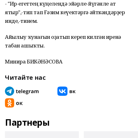
- "Ир-егеттең күңелендә эйәрле-йүгәнле ат
ятыр",-тип тап Ғәзим кеүектәргә әйткәндәрҙер
инде,-тинем.
Айһылыу ҡунағын оҙатып кереп килгән иренә
табан ашыҡты.
Минира БИКӘНӘСОВА
Читайте нас
Партнеры