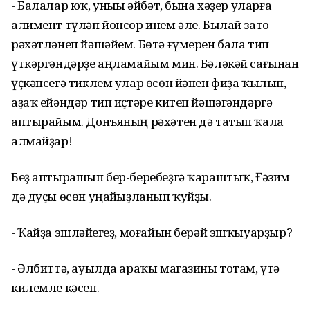
- Балалар юҡ, уныһы һәйбәт, бына хәҙер уларға
алимент түләп йонсор инем әле. Былай зато
рәхәтләнеп йәшәйем. Бөтә ғүмерен бала тип
үткәргәндәрҙе аңламайым мин. Бәләкәй сағынан
үҫкәнсегә тиклем улар өсөн йәнен фиҙа ҡылып,
аҙаҡ ейәндәр тип иҫтәре китеп йәшәгәндәргә
аптырайым. Донъяның рәхәтен дә татып ҡала
алмайҙар!
Беҙ аптырашып бер-беребеҙгә ҡараштыҡ, Ғәзим
дә дуҫы өсөн уңайһыҙланып ҡуйҙы.
- Ҡайҙа эшләйһегеҙ, моғайын берәй эшҡыуарҙыр?
- Әлбиттә, ауылда араҡы магазины тотам, үтә
килемле кәсеп.