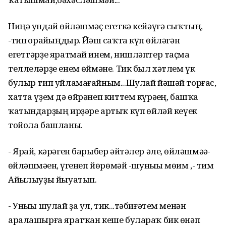
Ниңә ундай һөйләшмәҫ егеткә кейәүгә сыҡтың,
-тип һорайһыңдыр. Йәш саҡта күп һөйләгән
егеттәрҙе яратмай инем, нишләптер таҫма
теллеләрҙе енем һөймәне. Тик был хәтлем үк
булыр тип уйламағайным...Шулай йәшәй торғас,
хатта үҙем дә өйрәнеп киттем күрәһең, башҡа
ҡатындарҙың ирҙәре артыҡ күп һөйләй кеүек
тойола башланы.
- Ярай, кәрәген барыбер әйтәлер әле, һөйләшмәһә-
һөйләшмәһен, һүгенеп йөрөмәй -шуныһы мөһим ,- тим
Айһылыуҙы йыуатып.
- Уныһы шулай ҙа ул, тик...тәбиғәтем менән
аралашырға яратҡан кеше булараҡ бик өнәп