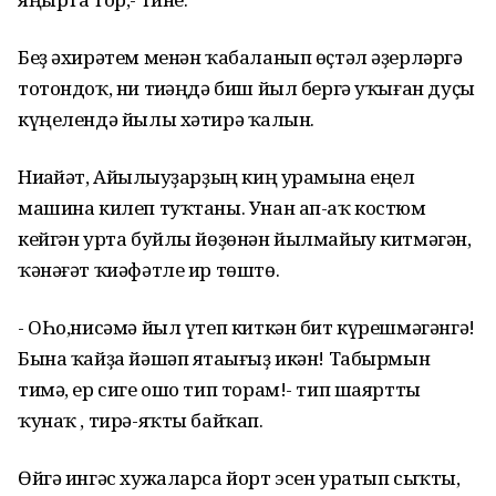
Беҙ әхирәтем менән ҡабаланып өҫтәл әҙерләргә
тотондоҡ, ни тиһәңдә биш йыл бергә уҡыған дуҫы
күңелендә йылы хәтирә ҡалһын.
Ниһайәт, Айһылыуҙарҙың киң урамына еңел
машина килеп туҡтаны. Унан ап-аҡ костюм
кейгән урта буйлы йөҙөнән йылмайыу китмәгән,
ҡәнәғәт ҡиәфәтле ир төштө.
- ОҺо,нисәмә йыл үтеп киткән бит күрешмәгәнгә!
Бына ҡайҙа йәшәп ятаһығыҙ икән! Табырмын
тимә, ер сиге ошо тип торам!- тип шаяртты
ҡунаҡ , тирә-яҡты байҡап.
Өйгә ингәс хужаларса йорт эсен уратып сыҡты,