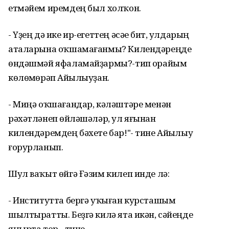
етмәйем иремдең был холҡон.
- Үҙең дә ике ир-егеттең әсәһе бит, улдарың
аталарына оҡшамағанмы? Килендәреңде
өндәшмәй яфаламайҙармы?-тип һорайым
көлөмһөрәп Айһылыуҙан.
- Миңә оҡшағандар, кәләштәре менән
рәхәтләнеп һөйләшәләр, ул яғынан
килендәремдең бәхете бар!"- тине Айһылыу
ғорурланып.
Шул ваҡыт өйгә Ғәзим килеп инде лә:
- Институтта бергә уҡыған курсташым
шылтыратты. Беҙгә килә ята икән, сәйеңде
яңырта тор,- тине.