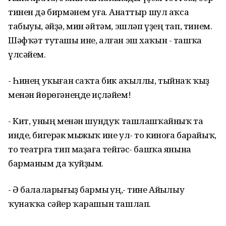
тинен дә бирмәнем уға. Анһаттыр шул аҡса
табыуы, әйҙә, мин әйтәм, эшләп үҙең тап, тинем.
Шәфҡәт туташы ине, алған эш хаҡын - ташҡа
үлсәйем.
- Һинең уҡыған саҡта бик аҡыллы, тыйнаҡ ҡыҙ
менән йөрөгәнеңде иҫләйем!
- Кит, уның менән шундуҡ ташлашҡайныҡ та
инде, бигерәк мыжыҡ ине ул- то киноға барайыҡ,
то театрға тип маҙаға тейгәс- башҡа янына
барманым да ҡуйҙым.
- Ә балаларығыҙ бармы һуң,- тине Айһылыу
ҡунаҡҡа сәйер ҡарашын ташлап.