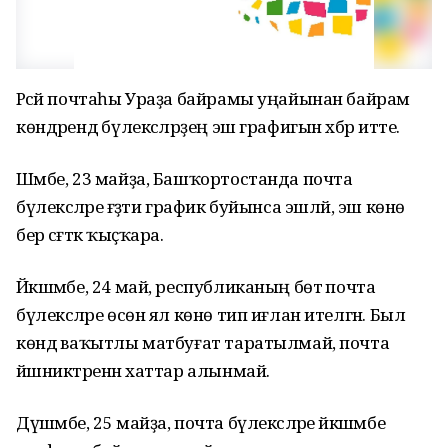
Рәсәй почтаһы Ураҙа байрамы уңайынан байрам
көндәрендә бүлексәләрҙең эш графигын хәбәр итте.
Шәмбе, 23 майҙа, Башҡортостанда почта
бүлексәләре ғәҙәти график буйынса эшләй, эш көнө
бер сәғәткә ҡыҫҡара.
Йәкшәмбе, 24 май, республиканың бөтә почта
бүлексәләре өсөн ял көнө тип иғлан ителгән. Был
көндә ваҡытлы матбуғат таратылмай, почта
йәшниктәренән хаттар алынмай.
Дүшәмбе, 25 майҙа, почта бүлексәләре йәкшәмбе