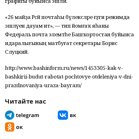
графигы буйынса эшләй.
«26 майҙа Рәсәй почтаһы бүлексәләре ғәҙәти режимда
эшләүен дауам итә», — тип йомғаҡ яһаны
Федераль почта элемтәһе Башҡортостан буйынса
идаралығының матбуғат секретары Борис
Слуцкий.
http://www.bashinform.ru/news/1453305-kak-v-
bashkirii-budut-rabotat-pochtovye-otdeleniya-v-dni-
prazdnovaniya-uraza-bayram/
Читайте нас