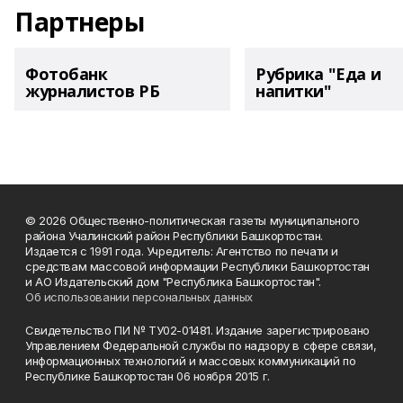
Партнеры
Фотобанк
Рубрика "Еда и
журналистов РБ
напитки"
© 2026 Общественно-политическая газеты муниципального
района Учалинский район Республики Башкортостан.
Издается с 1991 года. Учредитель: Агентство по печати и
средствам массовой информации Республики Башкортостан
и АО Издательский дом "Республика Башкортостан".
Об использовании персональных данных
Свидетельство ПИ № ТУ02-01481. Издание зарегистрировано
Управлением Федеральной службы по надзору в сфере связи,
информационных технологий и массовых коммуникаций по
Республике Башкортостан 06 ноября 2015 г.