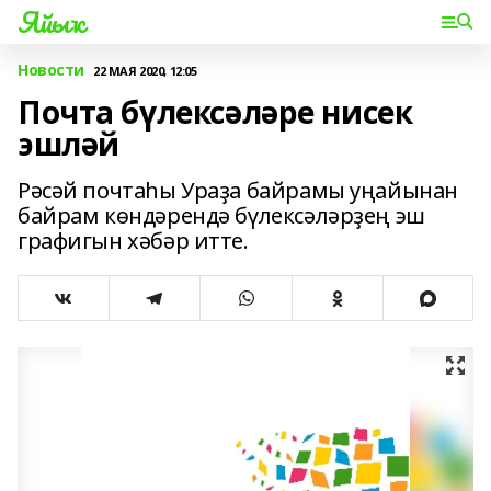
Яйыҡ
Новости
22 МАЯ 2020, 12:05
Почта бүлексәләре нисек
эшләй
Рәсәй почтаһы Ураҙа байрамы уңайынан
байрам көндәрендә бүлексәләрҙең эш
графигын хәбәр итте.