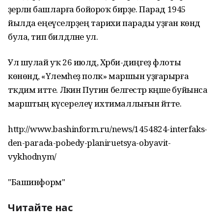
әҙерләнә башларға бойороҡ бирҙе. Парад 1945
йылда еңеүселәрҙең тарихи парады уҙған көндә
була, тип билдәләне ул.
Ул шулай уҡ 26 июлдә, Хәрби-диңгеҙ флоты
көнөндә, «Үлемһеҙ полк» маршын уҙғарырға
тәҡдим итте. Ләкин Путин белгестәр кәңәше буйынса
марштың күсерелеү ихтималлығын әйтте.
http://www.bashinform.ru/news/1454824-interfaks-
den-parada-pobedy-planiruetsya-obyavit-
vykhodnym/
"Башинформ"
Читайте нас