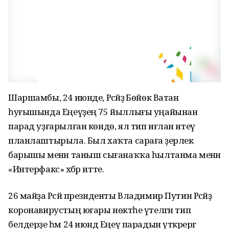
Шаршамбы, 24 июнде, Рәсәйҙә Бөйөк Ватан
һуғышында Еңеүҙең 75 йыллығы уңайынан
парад уҙғарылған көндө, ял тип иғлан итеү
планлаштырыла. Был хаҡта сараға әҙерлек
барышы менән таныш сығанаҡҡа һылтанма менән
«Интерфакс» хәбәр итте.
26 майҙа Рәсәй президенты Владимир Путин Рәсәйҙә
коронавирустың юғары нөктәһе үтелгән тип
белдерҙе һәм 24 июндә Еңеү парадын үткәрергә