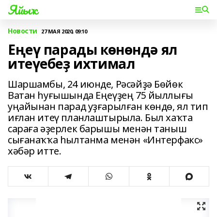
Яйыҡ
Новости
27 МАЯ 2020, 09:10
Еңеү парады көнөндә ял
итеүебеҙ ихтимал
Шаршамбы, 24 июнде, Рәсәйҙә Бөйөк
Ватан һуғышында Еңеүҙең 75 йыллығы
уңайынан парад уҙғарылған көндө, ял тип
иғлан итеү планлаштырыла. Был хаҡта
сараға әҙерлек барышы менән таныш
сығанаҡҡа һылтанма менән «Интерфакс»
хәбәр итте.