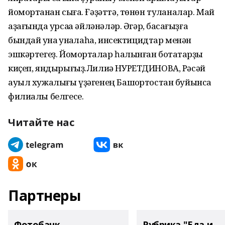
йомортҡанан сыға. Ғәҙәттә, төнөн туҡланалар. Май
аҙағында ҡурсаҡҡа әйләнәләр. Әгәр, баҡсағыҙға
бындай ҡунаҡ ҡунаҡлаһа, инсектицидтар менән
эшкәртегеҙ. Йомортҡалар һалынған ботаҡтарҙы
киҫеп, яндырығыҙ.Лилиә НУРЕТДИНОВА, Рәсәй
ауыл хужалығы үҙәгенең Башҡортостан буйынса
филиалы белгесе.
Читайте нас
Партнеры
Фотобанк
Рубрика "Еда и