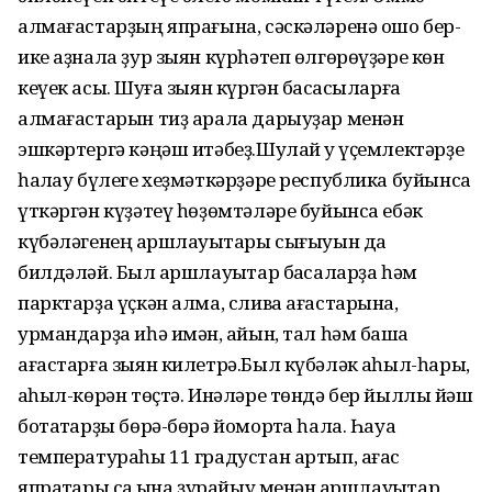
алмағастарҙың япрағына, сәскәләренә ошо бер-
ике аҙнала ҙур зыян күрһәтеп өлгөрөүҙәре көн
кеүек асыҡ. Шуға зыян күргән баҡсасыларға
алмағастарын тиҙ арала дарыуҙар менән
эшкәртергә кәңәш итәбеҙ.Шулай уҡ үҫемлектәрҙе
һаҡлау бүлеге хеҙмәткәрҙәре республика буйынса
үткәргән күҙәтеү һөҙөмтәләре буйынса ебәк
күбәләгенең ҡаршлауыҡтары сығыуын да
билдәләй. Был ҡаршлауыҡтар баҡсаларҙа һәм
парктарҙа үҫкән алма, слива ағастарына,
урмандарҙа иһә имән, ҡайын, тал һәм башҡа
ағастарға зыян килетрә.Был күбәләк аҡһыл-һары,
аҡһыл-көрән төҫтә. Инәләре төндә бер йыллыҡ йәш
ботаҡтарҙы бөрә-бөрә йомортҡа һала. Һауа
температураһы 11 градустан артып, ағас
япраҡтары саҡ ҡына ҙурайыу менән ҡаршлауыҡтар