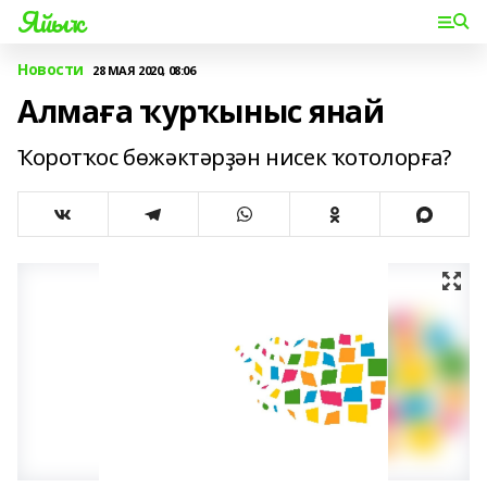
Яйыҡ
Новости
28 МАЯ 2020, 08:06
Алмаға ҡурҡыныс янай
Ҡоротҡос бөжәктәрҙән нисек ҡотолорға?