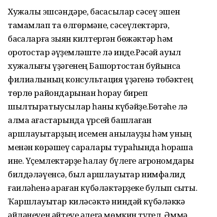
Хужалыҡ эшсәндәре, баҡсасылар сәсеү эшен
тамамлап та өлгөрмәне, сәсеүлектәргә,
баҡсаларға зыян килтергән бөжәктәр һәм
ҡоротҡостар әүҙемләште лә инде.Рәсәй ауыл
хужалығы үҙәгенең Башҡортостан буйынса
филиалының консультация үҙәгенә төбәктең
төрлө райондарынан һорау биреп
шылтыратыусылар һаны күбәйҙе.Бөтәһе лә
алма ағастарында үрсей башлаған
ҡаршлауыҡтарҙың исемен аныҡлауҙы һәм уның
менән көрәшеү саралары тураһында һораша
ине. Үҫемлектәрҙе һаҡлау бүлеге агрономдары
билдәләүенсә, был ҡаршлауыҡтар нимфалид
ғаиләһенә ҡараған күбәләктәрҙеке булып сыҡты.
Ҡаршлауыҡтар киләсәктә ниндәй күбәләккә
әйләнеүен әйтеүе әлегә мөмкин түгел. Әммә