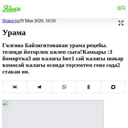
Яйыҡ
Новости
29 Мая 2020, 10:50
Урама
Гөлгөнә Байзигитованан урама рецебы.
телеңде йоторлоҡ килеп сыға!Ҡамыры :3
йомортҡа3 аш ҡалағы һөт1 сәй ҡалағы шәкәр
ҡомосәй ҡалағы осонда тоҙсемтем генә сода2
стакан он.