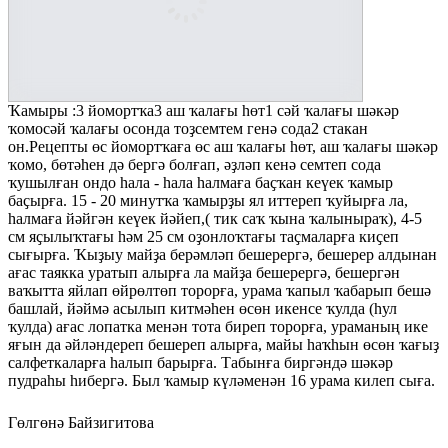
Ҡамыры :3 йомортҡа3 аш ҡалағы һөт1 сәй ҡалағы шәкәр
ҡомосәй ҡалағы осонда тоҙсемтем генә сода2 стакан
он.Рецепты өс йомортҡаға өс аш ҡалағы һөт, аш ҡалағы шәкәр
ҡомо, бөтәһен дә бергә болғап, әҙләп кенә семтеп сода
ҡушылған ондо һала - һала һалмаға баҫҡан кеүек ҡамыр
баҫырға. 15 - 20 минутҡа ҡамырҙы ял иттереп ҡуйырға ла,
һалмаға йәйгән кеүек йәйеп,( тик саҡ ҡына ҡалыныраҡ), 4-5
см яҫылыҡтағы һәм 25 см оҙонлоҡтағы таҫмаларға киҫеп
сығырға. Ҡыҙыу майҙа берәмләп бешерергә, бешерер алдынан
ағас таякка уратып алырға ла майҙа бешерергә, бешергән
ваҡытта яйлап өйрөлтөп торорға, урама ҡапыл ҡабарып бешә
башлай, йәймә асылып китмәһен өсөн икенсе ҡулда (һул
ҡулда) ағас лопатка менән тота биреп торорға, ураманың ике
яғын да әйләндереп бешереп алырға, майы һаҡһын өсөн ҡағыҙ
салфеткаларға һалып барырға. Табынға биргәндә шәкәр
пудраһы һибергә. Был ҡамыр күләменән 16 урама килеп сыға.
Гөлгөнә Байзигитова