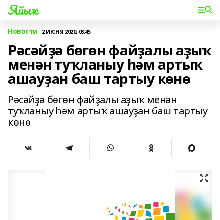
Яйыҡ
Новости
2 ИЮНЯ 2020, 08:45
Рәсәйҙә бөгөн файҙалы аҙыҡ
менән туҡланыу һәм артыҡ
ашауҙан баш тартыу көнө
Рәсәйҙә бөгөн файҙалы аҙыҡ менән
туҡланыу һәм артыҡ ашауҙан баш тартыу
көнө