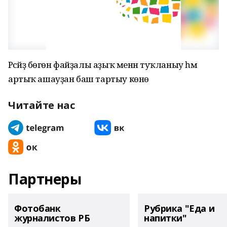
Рәсәйҙә бөгөн файҙалы аҙыҡ менән туҡланыу һәм
артыҡ ашауҙан баш тартыу көнө
Читайте нас
Партнеры
Фотобанк
Рубрика "Еда и
журналистов РБ
напитки"