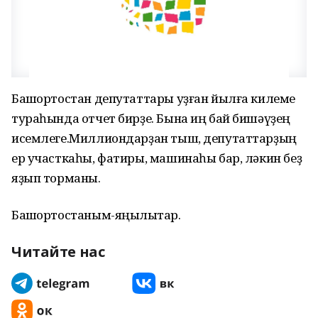
Башҡортостан депутаттары уҙған йылға килеме
тураһында отчет бирҙе. Бына иң бай бишәүҙең
исемлеге.Миллиондарҙан тыш, депутаттарҙың
ер участкаһы, фатиры, машинаһы бар, ләкин беҙ
яҙып торманыҡ.
Башҡортостаным-яңылыҡтар.
Читайте нас