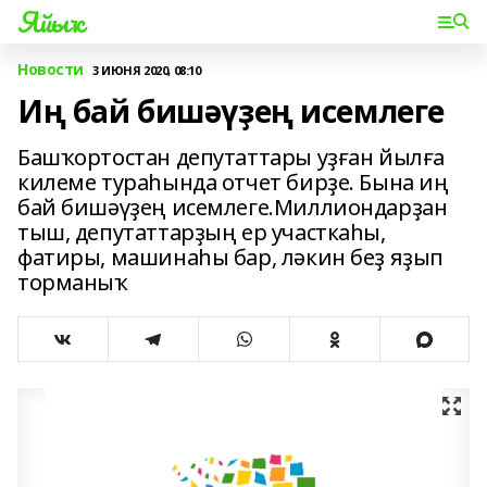
Яйыҡ
Новости
3 ИЮНЯ 2020, 08:10
Иң бай бишәүҙең исемлеге
Башҡортостан депутаттары уҙған йылға
килеме тураһында отчет бирҙе. Бына иң
бай бишәүҙең исемлеге.Миллиондарҙан
тыш, депутаттарҙың ер участкаһы,
фатиры, машинаһы бар, ләкин беҙ яҙып
торманыҡ