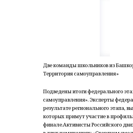
Две команды школьников из Башко
Территория самоуправления»
Подведены итоги федерального эта
самоуправления». Эксперты федерал
результате регионального этапа, 
которых примут участие в профильн
финале.Активисты Российского дви
в двух номинациях: «Стартуем смел