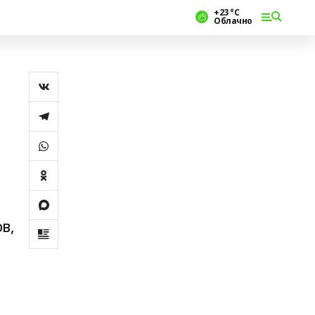
+23 °С
Облачно
в,