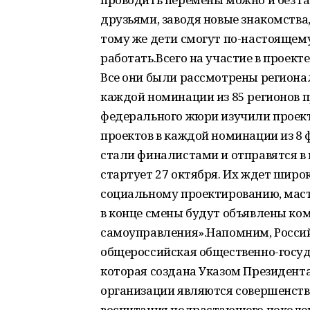
друзьями, заводя новые знакомства,
тому же дети смогут по-настоящему
работать.Всего на участие в проек
Все они были рассмотрены регионал
каждой номинации из 85 регионов 
федерального жюри изучили проект
проектов в каждой номинации из 8 
стали финалистами и отправятся в
стартует 27 октября. Их ждет широ
социальному проектированию, маст
в конце смены будут объявлены ко
самоуправления».Напомним, Россий
общероссийская общественно-госуд
которая создана Указом Президент
организации являются совершенств
воспитания подрастающего поколе