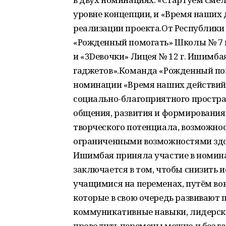
уровне концепции, и «Время наших 
реализации проекта.От Республик
«Рожденный помогать» Школы № 7 г
и «3Dевочки» Лицея № 12 г. Ишимба
гаджетов».Команда «Рожденный пом
номинации «Время наших действий!
социально-благоприятного простра
общения, развития и формирования 
творческого потенциала, возможнос
ограниченными возможностями здор
Ишимбая приняла участие в номина
заключается в том, чтобы снизить 
учащимися на переменах, путём во
которые в свою очередь развивают
коммуникативные навыки, лидерски
проводить перемены можно и без га