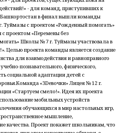
действий!» - для команд, приступивших к
и Башкортостан в финал вышли команды
. Туймазы с проектом «Рожденный помогать»
я с проектом «Перемены без
огать» Школы № 7 г. Туймазы участвовала в
». Целью проекта команды является создание
нства для взаимодействия и равноправного
учебно-познавательного, физического,
ть социальной адаптации детей с
овья.Команда «3Dевочки» Лицея № 12 г.
ции «Стартуем смело!». Идея их проекта
использование мобильных устройств
влечения обучающихся в мир настольных игр,
 пространственное мышление,
е качества. Проект покажет школьникам, что
джетов, при этом качественно общаясь с