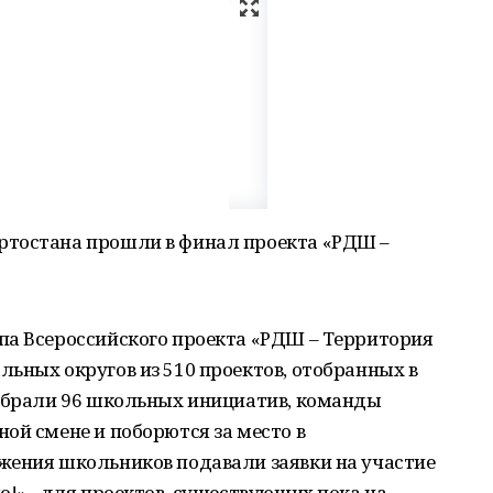
ртостана прошли в финал проекта «РДШ –
па Всероссийского проекта «РДШ – Территория
ьных округов из 510 проектов, отобранных в
выбрали 96 школьных инициатив, команды
ой смене и поборются за место в
жения школьников подавали заявки на участие
о!» - для проектов, существующих пока на