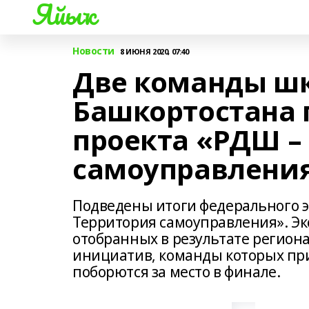
Яйыҡ
Новости
8 ИЮНЯ 2020, 07:40
Две команды ш
Башкортостана 
проекта «РДШ –
самоуправлени
Подведены итоги федерального э
Территория самоуправления». Эк
отобранных в результате регион
инициатив, команды которых при
поборются за место в финале.