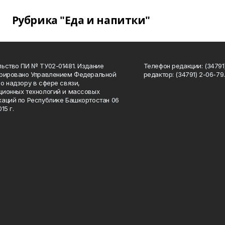
Рубрика "Еда и напитки"
ьство ПИ № ТУ02-01481. Издание
Телефон редакции: (34791
трировано Управлением Федеральной
редактор: (34791) 2-06-79. 
о надзору в сфере связи,
ионных технологий и массовых
аций по Республике Башкортостан 06
15 г.