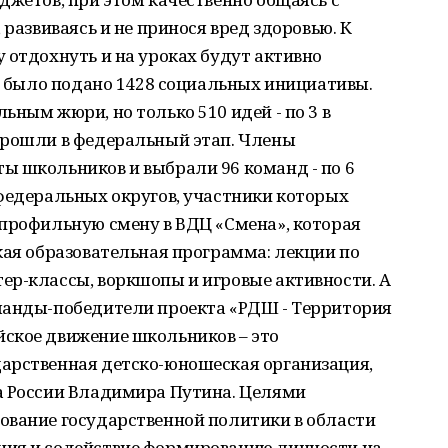
 развиваясь и не принося вред здоровью. К
 отдохнуть и на уроках будут активно
те было подано 1428 социальных инициативы.
ьным жюри, но только 510 идей - по 3 в
прошли в федеральный этап. Члены
ы школьников и выбрали 96 команд - по 6
федеральных округов, участники которых
 профильную смену в ВДЦ «Смена», которая
кая образовательная программа: лекции по
ер-классы, воркшопы и игровые активности. А
манды-победители проекта «РДШ - Территория
ское движение школьников – это
арственная детско-юношеская организация,
а России Владимира Путина. Целями
ование государственной политики в области
ния и содействие формированию личности на