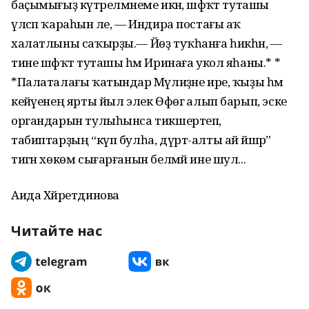
баҫымығыҙ күтәрелмәнеме икән, шәфҡәт туташы
үлсәп ҡараһын әле, — Индира постағы аҡ
халатлыны саҡырҙы.— Йөҙ туҡһанға һикһән, —
тине шәфҡәт туташы һәм Иринаға укол яһаны.* *
*Палаталағы ҡатындар Мәү­лиҙәне ире, ҡыҙы һәм
кейәүенең ярты йыл элек Өфөгә алып барып, эске
органдарын тулыһынса тикшертеп,
табиптарҙың “күп булһа, дүрт-алты ай йәшәр”
тигән хөкөм сығарғанын белмәй ине шул...
Аида Хәйретдинова
Читайте нас