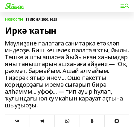
Яйыҡ
Новости
11 ИЮНЯ 2020, 16:35
Иркә ҡатын
Мәүлиҙәне палатаға санитарка етәкләп
индерҙе. Биш кешелек палата яҡты, йылы.
Төшкө ашты ашарға йыйынған ханымдар
яңы таныштарын ашханаға әйҙәне.— Юҡ,
рәхмәт, бармайым. Ашай алмайым.
Тиҙерәк ятыр инем... Ошо пакетты
коридорҙағы иремә сығарып бирә
алһаммм... уффф... — тип ауыр һулап,
ҡулындағы юл сумкаһын карауат аҫтына
шыуҙырҙы.