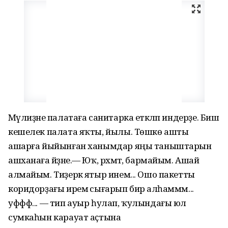
Мәүлиҙәне палатаға санитарка етәкләп индерҙе. Биш
кешелек палата яҡты, йылы. Төшкө ашты
ашарға йыйынған ханымдар яңы таныштарын
ашханаға әйҙәне.— Юҡ, рәхмәт, бармайым. Ашай
алмайым. Тиҙерәк ятыр инем... Ошо пакетты
коридорҙағы иремә сығарып бирә алһаммм...
уффф... — тип ауыр һулап, ҡулындағы юл
сумкаһын карауат аҫтына