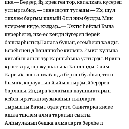
ине.— Беҙ әҙер, әйҙә, әкрен генә тор, каталкаға күсереп
ултырта­быҙ, — тине шәфҡәт туташы.— Их, шул
тиклем барғым килмәй! Әллә нимә булды. Мин
үлермен инде, ҡыҙҙар...— Юҡты һөйләмә! Бына
күрерһегеҙ, ике-өс көндән йүгереп йөрөй
башларһығыҙ.Палата бушап, етемһерәп ҡалды.
Береһенең дә һөйләшкеһе килмәне. Йәмилә ҡулына
китабын алып тәҙрә ҡаршыһына ултырҙы. Ирина
кроссвордтар журналына ҡапланды. Саймә
ҡарсыҡ, эш тапмағанда бер эш булһын, тигән
һымаҡ, карауатын йыйыштырҙы, әйберҙәрен
барланы. Индира ҡолағына наушниктарын
кейеп, яратҡан музыкаһын тыңларға
тырышты.Ваҡыт оҙаҡ үтте. Санитарка киске
ашҡа тиклем алма таратып сыҡты.
Алһыуланып бешкән алмаларға береһе лә