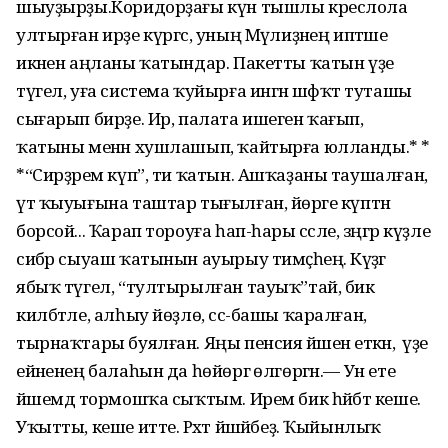
шыуҙырҙы.Коридорҙағы күн тышлы креслола
ултырған ирҙе күргәс, уның Мәүлиҙәнең иптәше
икәнен аңланы ҡатындар. Пакетты ҡатын үҙе
түгел, уға система ҡуйырға ингән шәфҡәт туташы
сығарып бирҙе. Ир, палата ишеген ҡағып,
ҡатыны менән хушлашып, ҡайтырға юлланды.* *
*“Сирҙәрем күп”, ти ҡатын. Ашҡаҙаны таушалған,
үт ҡыуығына таштар тығылған, йөрәге күптән
борсой... Ҡарап тороуға һап-һары сәсле, зәңгәр күҙле
сибәр сыуаш ҡатынын ауырыу тимәҫһең. Кәүҙәгә
ябыҡ түгел, “тултырылған тауыҡ”тай, бик
килбәтле, алһыу йөҙлө, сәс-башы ҡаралған,
тырнаҡтары буялған. Яңы пенсия йәшенә еткән, ә үҙе
ейәненең балаһын да һөйөргә өлгөргән.— Ун ете
йәшемдә тормошҡа сыҡтым. Ирем бик һәйбәт кеше.
Уҡытты, кеше итте. Рәхәт йәшәй­беҙ. Ҡыйынлыҡ