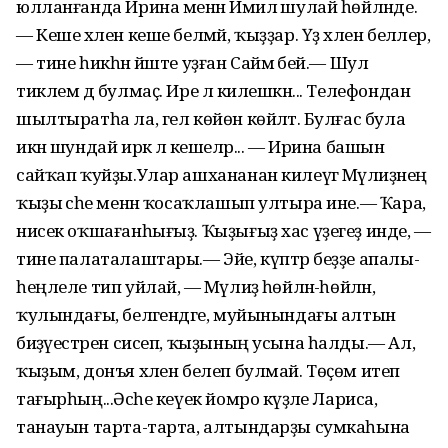
юллан­ғанда Ирина менән Йәмилә шулай һөйләнде.
— Кеше хәлен кеше белмәй, ҡыҙҙар. Үҙ хәлен беләлер,
— тине һикһән йәште уҙған Саймә әбей.— Шул
тиклем дә булмаҫ. Ире лә килешкән... Телефондан
шылтыратһа ла, гел көйөн көйләтә. Булғас була
икән шундай иркә лә кешеләр... — Ирина башын
сайҡап ҡуйҙы.Улар ашхананан килеүгә Мәүлиҙәнең
ҡыҙы әсәһе менән ҡосаҡлашып ултыра ине.— Ҡара,
нисек оҡшағанһығыҙ. Ҡыҙығыҙ хас үҙегеҙ инде, —
тине палаталаштары.— Эйе, күптәр беҙҙе апалы-
һеңлеле тип уйлай, — Мәүлиҙә һөйләнә-һөйләнә,
ҡулындағы, беләгендәге, муйынындағы алтын
биҙәүестәрен сисеп, ҡыҙының усына һалды.— Ал,
ҡыҙым, донъя хәлен белеп булмай. Төҫөм итеп
тағырһың...Әсәһе кеүек йомро кәүҙәле Лариса,
танауын тарта-тарта, алтындарҙы сумкаһына