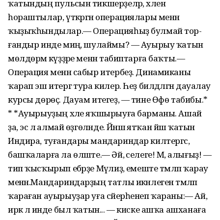
ҡатындың пульсын тикшерҙеләр, хәлен
һораштылар, үткәргән операциялары менән
ҡыҙыҡһын­дылар.— Операцияһыҙ булмай тор­
ғандыр инде миңә, шулаймы? — Ауырыу ҡатын
мөлдөрәмә күҙҙәре менән табиптарға баҡты.—
Операция менән сабыр итербеҙ. Динамиканы
ҡарап эш итергә тура килер. Һеҙ билдәләгән дауалау
курсы дөрөҫ. Дауам итегеҙ, — тине Өфө табибы.*
* *Ауырыуҙың хәле яҡшырыуға барманы. Ашай
ҙа, эсә лә алмай өҙгөләнде. Йәнәшә ятҡан йәш ҡатын
Индира, туғандары мандариндар килтергәс,
башҡаларға ла өләште.— Әй, әселеге! Мә, алығыҙ! —
тип ҡысҡырып ебәрҙе Мәүлиҙә, емеште тәмләп ҡарау
менән.Мандариндарҙың татлы икән­леген тәмләп
ҡараған ауы­рыуҙар уға сәйерһенеп ҡараны:— Ай,
иркә лә инде был ҡатын... — киске ашҡа ашханаға