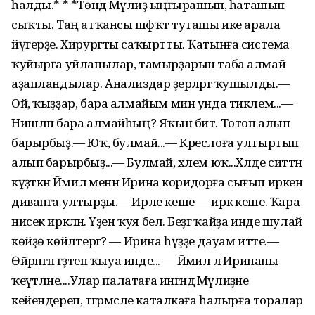
һалды.* * *Төндә Мәүлиҙә ыңғырашып, һаташып
сыҡты. Таң атҡансы шәфҡәт туташы ике арала
йүгерҙе. Хирургты саҡыртты. Ҡатынға система
ҡуйырға уйланылар, тамырҙарын таба алмай
аҙапландылар. Анализдар әҙерләргә ҡушылды.—
Ой, ҡыҙҙар, бара алмайым мин унда тиклем...—
Нишләп бара алмайһың? Яҡын бит. Тотоп алып
барырбыҙ.— Юҡ, булмай...— Креслоға ултыртып
алып барырбыҙ...— Булмай, хәлем юҡ...Хәлде ситтән
күҙәткән Йәмилә менән Ирина коридорға сығып иркен
диванға ултырҙы.— Ирле кеше — иркә кеше. Ҡара
нисек иркәләнә. Үҙен ҡуя белә. Беҙгә ҡайҙа инде шулай
көйҙө көйләтергә? — Ирина һүҙҙе дауам итте.—
Өйрәнгән ғәҙәтен ҡыуа инде... — Йәмилә лә Иринаны
ҡеүәтләне....Улар палатаға ингәндә Мәү­лиҙәне
кейендереп, тәгәрмәсле каталкаға һалырға торалар