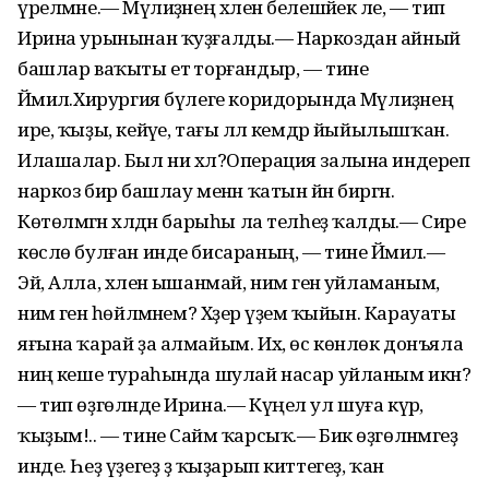
үрелмәне.— Мәүлиҙәнең хәлен беле­шәйек әле, — тип
Ирина урынынан ҡуҙғалды.— Наркоздан айный
башлар ваҡыты етә торғандыр, — тине
Йәмилә.Хирургия бүлеге коридорында Мәүлиҙәнең
ире, ҡыҙы, кейәүе, тағы әллә кемдәр йыйылышҡан.
Илашалар. Был ни хәл?Операция залына индереп
наркоз бирә башлау менән ҡатын йән биргән.
Көтөлмәгән хәлдән барыһы ла телһеҙ ҡалды.— Сире
көслө булған инде бисараның, — тине Йәмилә.—
Эй, Алла, хәленә ышанмай, нимә генә уйламаным,
нимә генә һөйләмәнем? Хәҙер үҙемә ҡыйын. Карауаты
яғына ҡарай ҙа алмайым. Их, өс көнлөк донъяла
ниңә кеше тураһында шулай насар уйланым икән?
— тип өҙгөләнде Ирина.— Күңел ул шуға күрә,
ҡыҙым!.. — тине Саймә ҡарсыҡ.— Бик өҙгөләнмәгеҙ
инде. Һеҙ үҙегеҙ ҙә ҡыҙарып киттегеҙ, ҡан