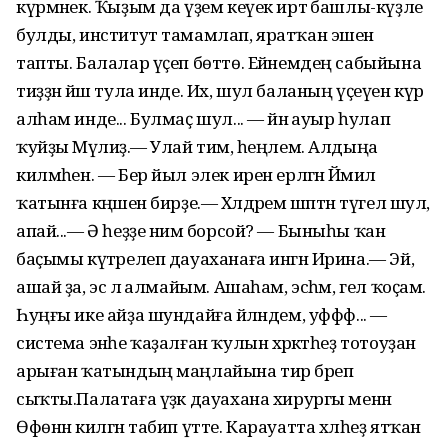
күрмәнек. Ҡыҙым да үҙем кеүек иртә башлы-күҙле
булды, институт тамамлап, яратҡан эшен
тапты. Балалар үҫеп бөттө. Ейәнемдең сабыйына
тиҙҙән йәш тула инде. Их, шул баланың үҫеүен күрә
алһам инде... Булмаҫ шул... — йәнә ауыр һулап
ҡуйҙы Мәүлиҙә.— Улай тимә, һеңлем. Алдыңа
килмәһен. — Бер йыл элек ирен ерләгән Йәмилә
ҡатынға кәңәшен бирҙе.— Хәлдәрем шәптән түгел шул,
апай...— Ә һеҙҙе нимә борсой? — Быныһы ҡан
баҫымы күтәрелеп дауаханаға ингән Ирина.— Эй,
ашай ҙа, эсә лә алмайым. Ашаһам, эсһәм, гел ҡоҫам.
Һуңғы ике айҙа шундайға әйләндем, уффф... —
система энәһе ҡаҙалған ҡулын хәрәкәтһеҙ тотоуҙан
арыған ҡатындың маңлайына тир бәреп
сыҡты.Палатаға үҙәк дауахана хирургы менән
Өфөнән килгән табип үтте. Карауатта хәлһеҙ ятҡан