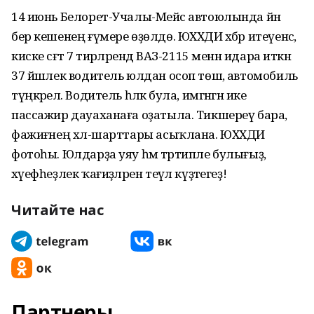
14 июнь Белорет-Учалы-Мейәс автоюлында йәнә
бер кешенең ғүмере өҙөлдө. ЮХХДИ хәбәр итеүенсә,
киске сәғәт 7 тирәләрендә ВАЗ-2115 менән идара иткән
37 йәшлек водитель юлдан осоп төшә, автомобиль
түңкәрелә. Водитель һәләк була, имгәнгән ике
пассажир дауаханаға оҙатыла. Тикшереү бара,
фажиғәнең хәл-шарттары асыҡлана. ЮХХДИ
фотоһы. Юлдарҙа уяу һәм тәртипле булығыҙ,
хәүефһеҙлек ҡағиҙәләрен теүәл күҙәтегеҙ!
Читайте нас
Партнеры