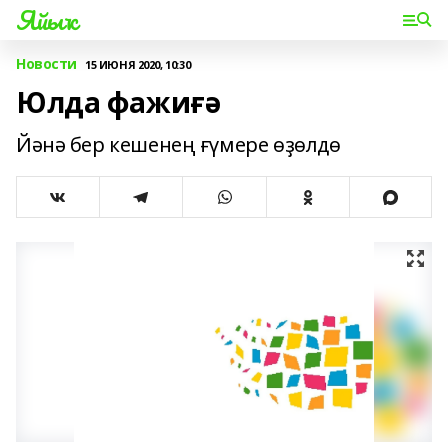
Яйыҡ
Новости
15 ИЮНЯ 2020, 10:30
Юлда фажиғә
Йәнә бер кешенең ғүмере өҙөлдө