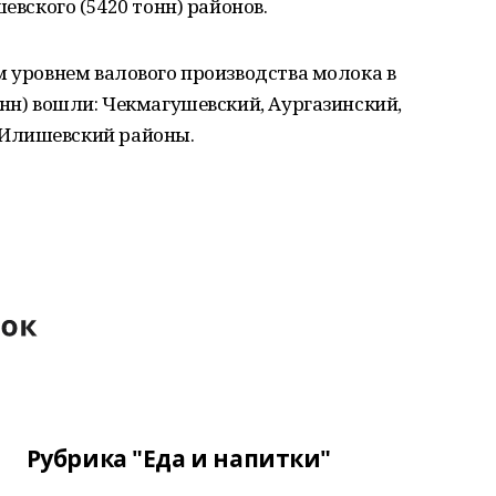
евского (5420 тонн) районов.
м уровнем валового производства молока в
онн) вошли: Чекмагушевский, Аургазинский,
Илишевский районы.
Рубрика "Еда и напитки"