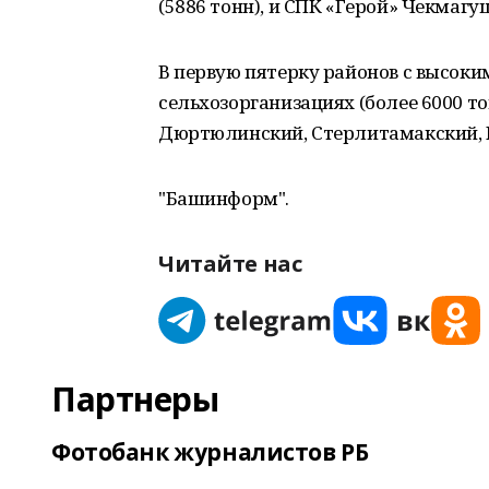
(5886 тонн), и СПК «Герой» Чекмагуш
В первую пятерку районов с высоки
сельхозорганизациях (более 6000 т
Дюртюлинский, Стерлитамакский, 
"Башинформ".
Читайте нас
Партнеры
Фотобанк журналистов РБ