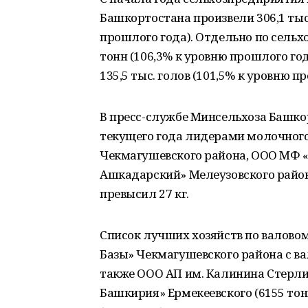
Башкортостана произвели 306,1 тыс
прошлого года). Отдельно по сельх
тонн (106,3% к уровню прошлого го
135,5 тыс. голов (101,5% к уровню п
В пресс-службе Минсельхоза Башкор
текущего года лидерами молочного
Чекмагушевского района, ООО МФ «
Ашкадарский» Мелеузовского района
превысил 27 кг.
Список лучших хозяйств по валово
Базы» Чекмагушевского района с в
также ООО АП им. Калинина Стерлит
Башкирия» Ермекеевского (6155 то