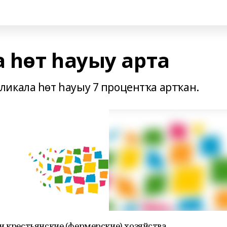
 һөт һауыу арта
икала һөт һауыу 7 процентҡа артҡан.
и крестьянские (фермерские) хозяйства