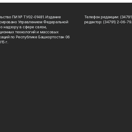
ьство ПИ № ТУ02-01481. Издание
Телефон редакции: (34791
трировано Управлением Федеральной
редактор: (34791) 2-06-79. 
о надзору в сфере связи,
ионных технологий и массовых
аций по Республике Башкортостан 06
15 г.